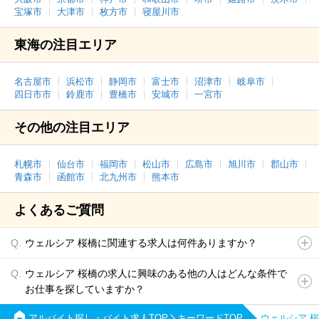
宝塚市
大津市
枚方市
寝屋川市
東海の注目エリア
名古屋市
浜松市
静岡市
富士市
沼津市
岐阜市
四日市市
鈴鹿市
豊橋市
安城市
一宮市
その他の注目エリア
札幌市
仙台市
福岡市
松山市
広島市
旭川市
郡山市
青森市
函館市
北九州市
熊本市
よくあるご質問
ウェルシア 桜橋に関連する求人は何件ありますか？
ウェルシア 桜橋の求人に興味のある他の人はどんな条件で
お仕事を探していますか？
アルバイト探し・バイト求人TOP
キーワードTOP
ウェルシア 