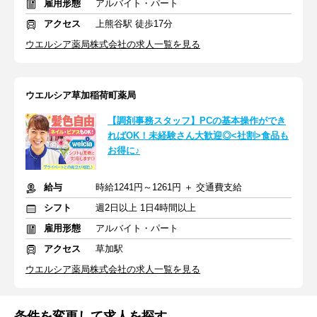
雇用形態
アルバイト・パート
アクセス
上熊谷駅 徒歩17分
ウエルシア薬局株式会社の求人一覧を見る
ウエルシア草加稲荷町薬局
【調剤事務スタッフ】PCの基本操作ができ
ればOK！未経験さん大歓迎◎<社割>食品も
お得に♪
給与
時給1241円～1261円 ＋ 交通費支給
シフト
週2日以上 1日4時間以上
雇用形態
アルバイト・パート
アクセス
草加駅
ウエルシア薬局株式会社の求人一覧を見る
条件を変更して求人を探す