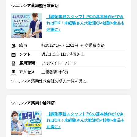
ウエルシア薬局熊谷箱田店
【調剤事務スタッフ】PCの基本操作ができ
ればOK！未経験さん大歓迎◎<社割>食品も
お得に♪
給与
時給1241円～1261円 ＋ 交通費支給
シフト
週2日以上 1日7時間以上
雇用形態
アルバイト・パート
アクセス
上熊谷駅 車6分
ウエルシア薬局株式会社の求人一覧を見る
ウエルシア薬局中浦和店
【調剤事務スタッフ】PCの基本操作ができ
ればOK！未経験さん大歓迎◎<社割>食品も
お得に♪