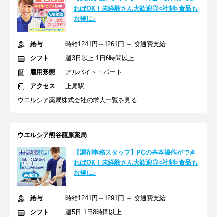
ればOK！未経験さん大歓迎◎<社割>食品も
お得に♪
給与
時給1241円～1261円 ＋ 交通費支給
シフト
週3日以上 1日6時間以上
雇用形態
アルバイト・パート
アクセス
上尾駅
ウエルシア薬局株式会社の求人一覧を見る
ウエルシア熊谷籠原薬局
【調剤事務スタッフ】PCの基本操作ができ
ればOK！未経験さん大歓迎◎<社割>食品も
お得に♪
給与
時給1241円～1291円 ＋ 交通費支給
シフト
週5日 1日8時間以上