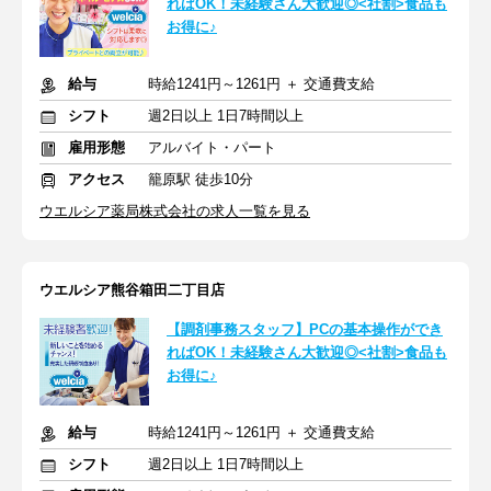
ればOK！未経験さん大歓迎◎<社割>食品も
お得に♪
給与
時給1241円～1261円 ＋ 交通費支給
シフト
週2日以上 1日7時間以上
雇用形態
アルバイト・パート
アクセス
籠原駅 徒歩10分
ウエルシア薬局株式会社の求人一覧を見る
ウエルシア熊谷箱田二丁目店
【調剤事務スタッフ】PCの基本操作ができ
ればOK！未経験さん大歓迎◎<社割>食品も
お得に♪
給与
時給1241円～1261円 ＋ 交通費支給
シフト
週2日以上 1日7時間以上