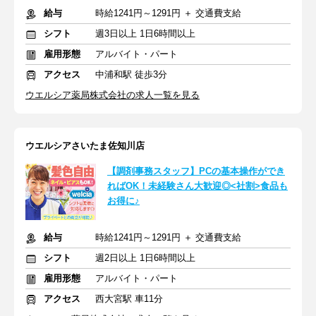
給与
時給1241円～1291円 ＋ 交通費支給
シフト
週3日以上 1日6時間以上
雇用形態
アルバイト・パート
アクセス
中浦和駅 徒歩3分
ウエルシア薬局株式会社の求人一覧を見る
ウエルシアさいたま佐知川店
【調剤事務スタッフ】PCの基本操作ができ
ればOK！未経験さん大歓迎◎<社割>食品も
お得に♪
給与
時給1241円～1291円 ＋ 交通費支給
シフト
週2日以上 1日6時間以上
雇用形態
アルバイト・パート
アクセス
西大宮駅 車11分