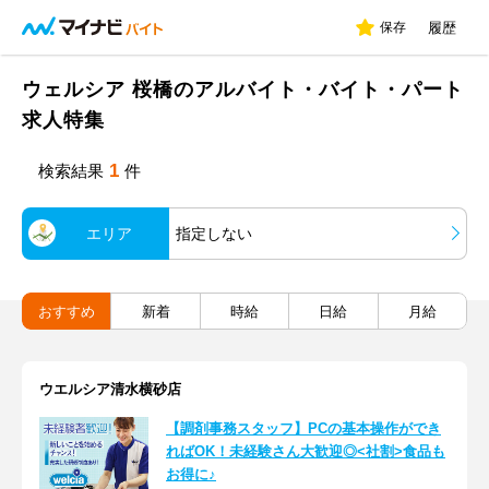
保存
履歴
ウェルシア 桜橋のアルバイト・バイト・パート
求人特集
1
検索結果
件
エリア
指定しない
おすすめ
新着
時給
日給
月給
ウエルシア清水横砂店
【調剤事務スタッフ】PCの基本操作ができ
ればOK！未経験さん大歓迎◎<社割>食品も
お得に♪