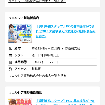
ウエルシア薬局株式会社の求人一覧を見る
ウエルシア川越新宿店
【調剤事務スタッフ】PCの基本操作ができ
ればOK！未経験さん大歓迎◎<社割>食品も
お得に♪
給与
時給1241円～1261円 ＋ 交通費支給
シフト
週5日 1日8時間以上
雇用形態
アルバイト・パート
アクセス
川越駅
ウエルシア薬局株式会社の求人一覧を見る
ウエルシア熊谷籠原南店
【調剤事務スタッフ】PCの基本操作ができ