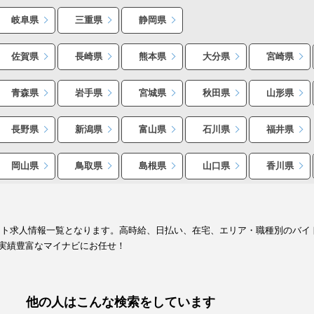
岐阜県
三重県
静岡県
佐賀県
長崎県
熊本県
大分県
宮崎県
青森県
岩手県
宮城県
秋田県
山形県
長野県
新潟県
富山県
石川県
福井県
岡山県
鳥取県
島根県
山口県
香川県
イト求人情報一覧となります。高時給、日払い、在宅、エリア・職種別のバイ
実績豊富なマイナビにお任せ！
他の人はこんな検索をしています