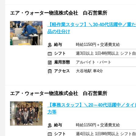
エア・ウォーター物流株式会社 白石営業所
【軽作業スタッフ】＼30-40代活躍中／
品の仕分け
給与
時給1150円＋交通費支給
シフト
週3日以上 1日4時間以上 シフト
雇用形態
アルバイト・パート
アクセス
大谷地駅 車4分
エア・ウォーター物流株式会社 白石営業所
【事務スタッフ】＼20～40代活躍中／タ
力等
給与
時給1150円＋交通費支給
シフト
週4日以上 1日8時間以上 シフト