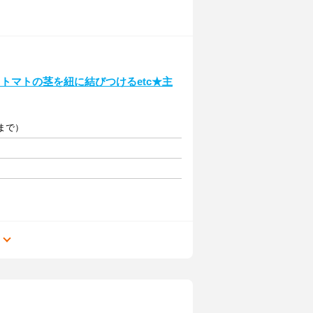
トマトの茎を紐に結びつけるetc★主
円まで）
る