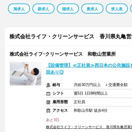
旭求人
萩求人
猫求人
夜求人
求人表
株式会社ライフ・クリーンサービス 香川県丸亀営
株式会社ライフ･クリーンサービス 和歌山営業所
【設備管理】≪正社員≫西日本の公共施設を
回あり◎
給与
月給30万円以上 ＋交通費全額 ※
シフト
週5日 1日8時間以上
雇用形態
正社員
アクセス
和歌山市駅 徒歩4分
あと3日
株式会社ライフ・クリーンサービス 香川県丸亀営業