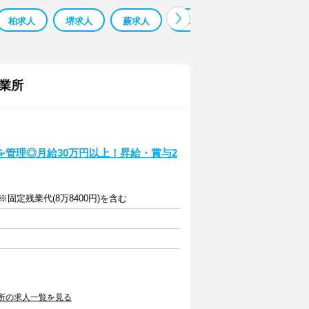
柏求人
堺求人
蕨求人
鳳求人
寮 監 求人 求人
業所
管理◎月給30万円以上！昇給・賞与2
固定残業代(8万8400円)を含む
所の求人一覧を見る