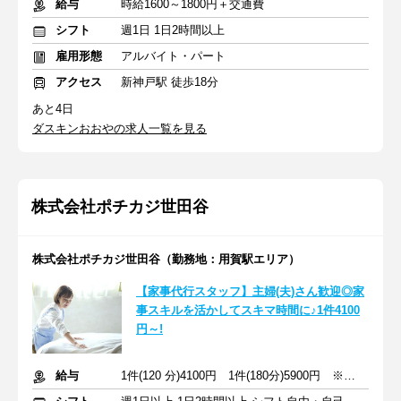
給与
時給1600～1800円＋交通費
シフト
週1日 1日2時間以上
雇用形態
アルバイト・パート
アクセス
新神戸駅 徒歩18分
あと4日
ダスキンおおやの求人一覧を見る
株式会社ポチカジ世田谷
株式会社ポチカジ世田谷（勤務地：用賀駅エリア）
【家事代行スタッフ】主婦(夫)さん歓迎◎家
事スキルを活かしてスキマ時間に♪1件4100
円～!
給与
1件(120 分)4100円 1件(180分)5900円 ※指名料：1件+400円