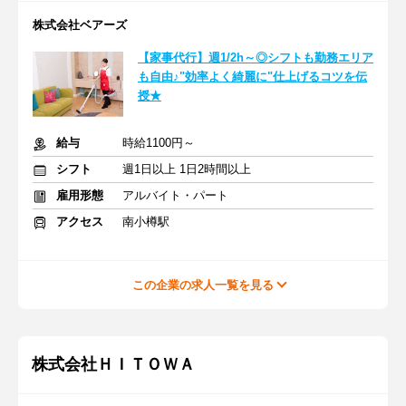
株式会社ベアーズ
【家事代行】週1/2h～◎シフトも勤務エリア
も自由♪"効率よく綺麗に"仕上げるコツを伝
授★
給与
時給1100円～
シフト
週1日以上 1日2時間以上
雇用形態
アルバイト・パート
アクセス
南小樽駅
この企業の求人一覧を見る
株式会社ＨＩＴＯＷＡ