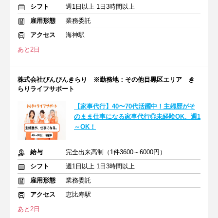
シフト
週1日以上 1日3時間以上
雇用形態
業務委託
アクセス
海神駅
あと2日
株式会社ぴんぴんきらり ※勤務地：その他目黒区エリア き
らりライフサポート
【家事代行】40〜70代活躍中！主婦歴がそ
のまま仕事になる家事代行◎未経験OK、週1
～OK！
給与
完全出来高制（1件3600～6000円）
シフト
週1日以上 1日3時間以上
雇用形態
業務委託
アクセス
恵比寿駅
あと2日