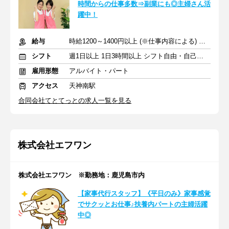
時間からの仕事多数⇒副業にも◎主婦さん活
躍中！
給与
時給1200～1400円以上 (※仕事内容による) +交通費
シフト
週1日以上 1日3時間以上 シフト自由・自己申告
雇用形態
アルバイト・パート
アクセス
天神南駅
合同会社てとてっとの求人一覧を見る
株式会社エフワン
株式会社エフワン ※勤務地：鹿児島市内
【家事代行スタッフ】《平日のみ》家事感覚
でサクッとお仕事♪扶養内パートの主婦活躍
中◎