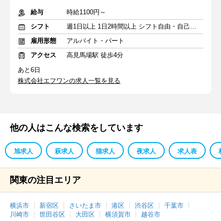
給与
時給1100円～
シフト
週1日以上 1日2時間以上 シフト自由・自己申告
雇用形態
アルバイト・パート
アクセス
高見馬場駅 徒歩4分
あと6日
株式会社エフワンの求人一覧を見る
他の人はこんな検索をしています
旭求人
萩求人
猫求人
夜求人
求人表
関東の注目エリア
横浜市
新宿区
さいたま市
港区
渋谷区
千葉市
川崎市
世田谷区
大田区
横須賀市
越谷市