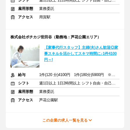
シフト
週1日以上 1日2時間以上 シフト自由・自己申告
雇用形態
業務委託
アクセス
用賀駅
株式会社ポチカジ世田谷（勤務地：芦花公園エリア）
【家事代行スタッフ】主婦(夫)さん歓迎◎家
事スキルを活かしてスキマ時間に♪1件4100
円～!
給与
1件(120 分)4100円 1件(180分)5900円 ※指名料：1件+400円
シフト
週1日以上 1日2時間以上 シフト自由・自己申告
雇用形態
業務委託
アクセス
芦花公園駅
この企業の求人一覧を見る