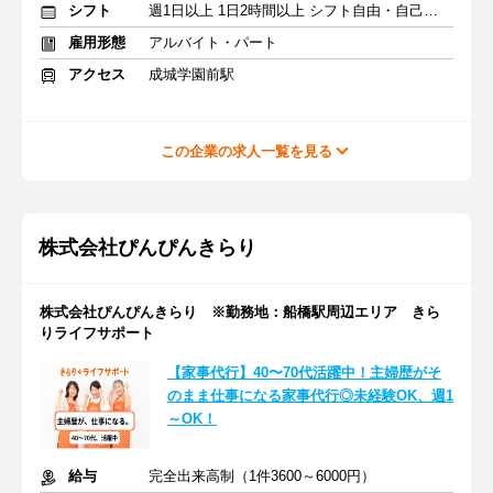
シフト
週1日以上 1日2時間以上 シフト自由・自己申告
雇用形態
アルバイト・パート
アクセス
成城学園前駅
この企業の求人一覧を見る
株式会社ぴんぴんきらり
株式会社ぴんぴんきらり ※勤務地：船橋駅周辺エリア きら
りライフサポート
【家事代行】40〜70代活躍中！主婦歴がそ
のまま仕事になる家事代行◎未経験OK、週1
～OK！
給与
完全出来高制（1件3600～6000円）