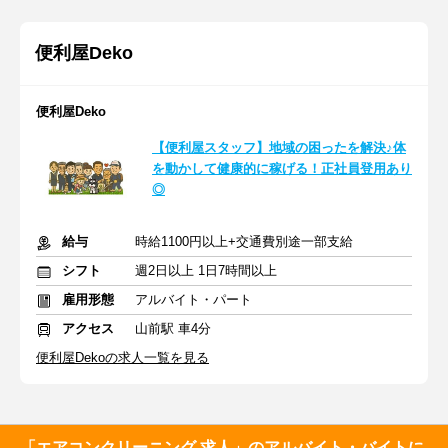
便利屋Deko
便利屋Deko
【便利屋スタッフ】地域の困ったを解決♪体
を動かして健康的に稼げる！正社員登用あり
◎
給与
時給1100円以上+交通費別途一部支給
シフト
週2日以上 1日7時間以上
雇用形態
アルバイト・パート
アクセス
山前駅 車4分
便利屋Dekoの求人一覧を見る
「エアコンクリーニング 求人」のアルバイト・バイトに