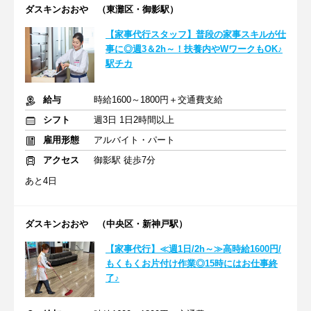
ダスキンおおや （東灘区・御影駅）
【家事代行スタッフ】普段の家事スキルが仕
事に◎週3＆2h～！扶養内やWワークもOK♪
駅チカ
給与
時給1600～1800円＋交通費支給
シフト
週3日 1日2時間以上
雇用形態
アルバイト・パート
アクセス
御影駅 徒歩7分
あと4日
ダスキンおおや （中央区・新神戸駅）
【家事代行】≪週1日/2h～≫高時給1600円/
もくもくお片付け作業◎15時にはお仕事終
了♪