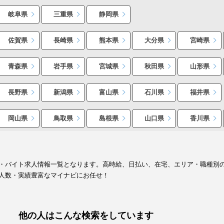
岐阜県
三重県
静岡県
佐賀県
長崎県
熊本県
大分県
宮崎県
青森県
岩手県
宮城県
秋田県
山形県
長野県
新潟県
富山県
石川県
福井県
岡山県
鳥取県
島根県
山口県
香川県
・バイト求人情報一覧となります。高時給、日払い、在宅、エリア・職種別
人数・実績豊富なマイナビにお任せ！
他の人はこんな検索をしています