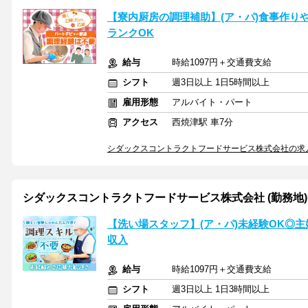
【寮内厨房の調理補助】(ア・パ)食事作り
ランクOK
給与
時給1097円＋交通費支給
シフト
週3日以上 1日5時間以上
雇用形態
アルバイト・パート
アクセス
西焼津駅 車7分
シダックスコントラクトフードサービス株式会社の求
シダックスコントラクトフードサービス株式会社 (勤務地)中外
【洗い場スタッフ】(ア・パ)未経験OK◎
収入
給与
時給1097円＋交通費支給
シフト
週3日以上 1日3時間以上