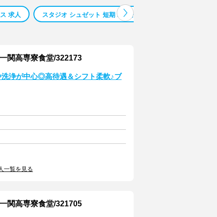
ス 求人
スタジオ シュゼット 短期 バイト
名古屋市 ４０代 少
関高専寮食堂/322173
や洗浄が中心◎高待遇＆シフト柔軟♪ブ
人一覧を見る
関高専寮食堂/321705