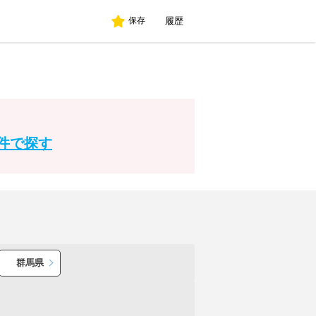
履歴
保存
。
件で探す
群馬県