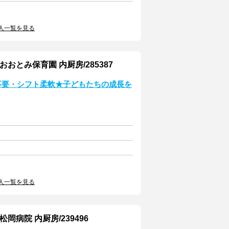
人一覧を見る
とみ保育園 内厨房/285387
不要・シフト柔軟★子どもたちの成長を
人一覧を見る
病院 内厨房/239496