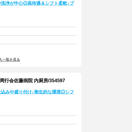
や洗浄が中心◎高待遇＆シフト柔軟♪ブ
人一覧を見る
会佐藤病院 内厨房/354597
仕込みや盛り付け♪衛生的な環境◎シフ