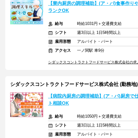
【寮内厨房の調理補助】(ア・パ)食事作り
ランクOK
給与
時給1031円＋交通費支給
シフト
週3日以上 1日5時間以上
雇用形態
アルバイト・パート
アクセス
一ノ関駅 車9分
シダックスコントラクトフードサービス株式会社の求
シダックスコントラクトフードサービス株式会社 (勤務地)周行
【病院内厨房の調理補助】(ア・パ)厨房で
ト相談OK
給与
時給1050円＋交通費支給
シフト
週3日以上 1日5時間以上
雇用形態
アルバイト・パート