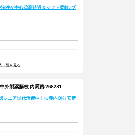
や洗浄が中心◎高待遇＆シフト柔軟♪ブ
人一覧を見る
製薬藤枝 内厨房/268281
主婦シニア世代活躍中！扶養内OK♪安定