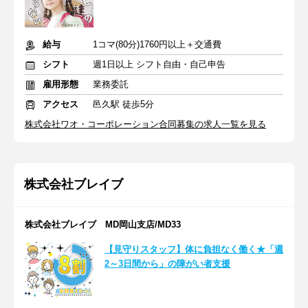
給与
1コマ(80分)1760円以上＋交通費
シフト
週1日以上 シフト自由・自己申告
雇用形態
業務委託
アクセス
邑久駅 徒歩5分
株式会社ワオ・コーポレーション合同募集の求人一覧を見る
株式会社ブレイブ
株式会社ブレイブ MD岡山支店/MD33
【見守りスタッフ】体に負担なく働く★「週
2～3日間から」の障がい者支援