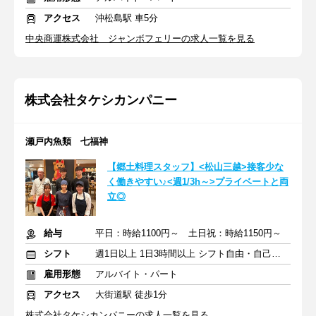
アクセス
沖松島駅 車5分
中央商運株式会社 ジャンボフェリーの求人一覧を見る
株式会社タケシカンパニー
瀬戸内魚類 七福神
【郷土料理スタッフ】<松山三越>接客少な
く働きやすい♪<週1/3h～>プライベートと両
立◎
給与
平日：時給1100円～ 土日祝：時給1150円～
シフト
週1日以上 1日3時間以上 シフト自由・自己申告
雇用形態
アルバイト・パート
アクセス
大街道駅 徒歩1分
株式会社タケシカンパニーの求人一覧を見る