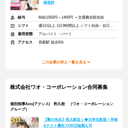
師免許
給与
時給1050円～1400円 ＋交通費全額支給
シフト
週1日以上 1日3時間以上 シフト自由・自己申告
雇用形態
アルバイト・パート
アクセス
長船駅 徒歩9分
この企業の求人一覧を見る
株式会社ワオ・コーポレーション合同募集
個別指導Axis(アクシス) 邑久校 ［ワオ・コーポレーション
グループ］
【塾の先生】邑久駅近く◆大学生歓迎！学校
&テスト優先でOK◎短期も可