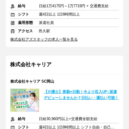
給与
日給1万4175円～1万7719円 + 交通費支給
シフト
週4日以上 1日8時間以上
雇用形態
派遣社員
アクセス
邑久駅
株式会社アズスタッフの求人一覧を見る
株式会社キャリア
株式会社キャリア SC岡山
【介護士】夜勤×日勤！今より収入UP♪派遣
デビューしませんか？日払い・週払い可能！
給与
日給30,960円以上+交通費全額支給
シフト
週4日以上 1日8時間以上 シフト自由・自己申告