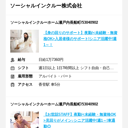
ソーシャルインクルー株式会社
ソーシャルインクルーホーム瀬戸内長船町/53040902
【身の回りのサポート】夜勤/<未経験・無資
格OK>入居者様のサポート!シニア活躍中!週
1～！
給与
日給1万7360円
シフト
週1日以上 1日7時間以上 シフト自由・自己申告
雇用形態
アルバイト・パート
アクセス
香登駅 車5分
ソーシャルインクルーホーム瀬戸内長船町/53040902
【お世話STAFF】夜勤/<未経験・無資格OK
>見回りがメイン♪シニア活躍中!週1～!車通
勤◎