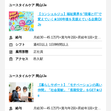
ユースタイルケア 岡山/Je
【コンシェルジュ】福祉業界を"現場とIT"で
変えていく★100年後を見据えている企業◎/
Je
給与
月給30～45.1万円+賞与年2回+昇給年1回+交通費全額
シフト
週4日以上 1日8時間以上
雇用形態
正社員
アクセス
邑久駅
ユースタイルケア 岡山/Je
【暮らしサポート】「モチベーションの高い
仲間」「社会貢献」「長期安定」をGET★/J
e
給与
月給30～45.1万円+賞与年2回+昇給年1回+交通費全額