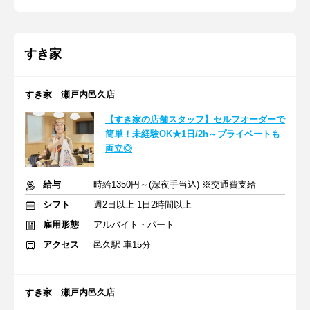
すき家
すき家 瀬戸内邑久店
【すき家の店舗スタッフ】セルフオーダーで
簡単！未経験OK★1日/2h～プライベートも
両立◎
給与
時給1350円～(深夜手当込) ※交通費支給
シフト
週2日以上 1日2時間以上
雇用形態
アルバイト・パート
アクセス
邑久駅 車15分
すき家 瀬戸内邑久店