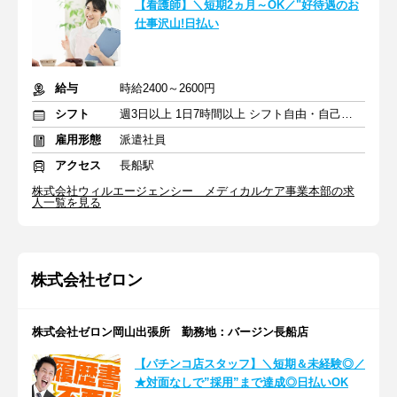
【看護師】＼短期2ヵ月～OK／"好待遇のお
仕事沢山!日払い
給与
時給2400～2600円
シフト
週3日以上 1日7時間以上 シフト自由・自己申告
雇用形態
派遣社員
アクセス
長船駅
株式会社ウィルエージェンシー メディカルケア事業本部の求
人一覧を見る
株式会社ゼロン
株式会社ゼロン岡山出張所 勤務地：バージン長船店
【パチンコ店スタッフ】＼短期＆未経験◎／
★対面なしで”採用”まで達成◎日払いOK