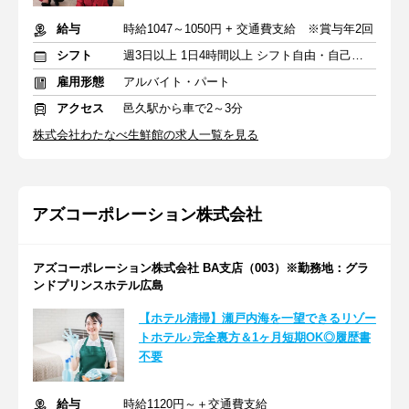
給与
時給1047～1050円 + 交通費支給 ※賞与年2回
シフト
週3日以上 1日4時間以上 シフト自由・自己申告
雇用形態
アルバイト・パート
アクセス
邑久駅から車で2～3分
株式会社わたなべ生鮮館の求人一覧を見る
アズコーポレーション株式会社
アズコーポレーション株式会社 BA支店（003）※勤務地：グラ
ンドプリンスホテル広島
【ホテル清掃】瀬戸内海を一望できるリゾー
トホテル♪完全裏方＆1ヶ月短期OK◎履歴書
不要
給与
時給1120円～＋交通費支給