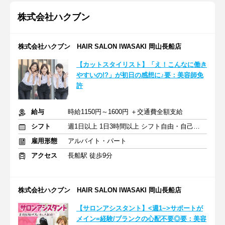
株式会社ハクブン
株式会社ハクブン HAIR SALON IWASAKI 岡山長船店
【カットスタイリスト】「え！こんなに働き
やすいの!?」が初日の感想に♪要：美容師免
許
給与
時給1150円～1600円 ＋交通費全額支給
シフト
週1日以上 1日3時間以上 シフト自由・自己申告
雇用形態
アルバイト・パート
アクセス
長船駅 徒歩9分
株式会社ハクブン HAIR SALON IWASAKI 岡山長船店
【サロンアシスタント】<週1~>サポートが
メイン=経験/ブランクの心配不要◎要：美容