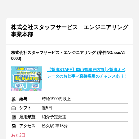
株式会社スタッフサービス エンジニアリング
事業本部
株式会社スタッフサービス・エンジニアリング (案件NO/sseA1
0003)
【製造STAFF】岡山県瀬戸内市│>製造オペ
レータのお仕事＜直接雇用のチャンスあり！
給与
時給1900円以上
シフト
週5日
雇用形態
紹介予定派遣
アクセス
邑久駅 車15分
あと2日