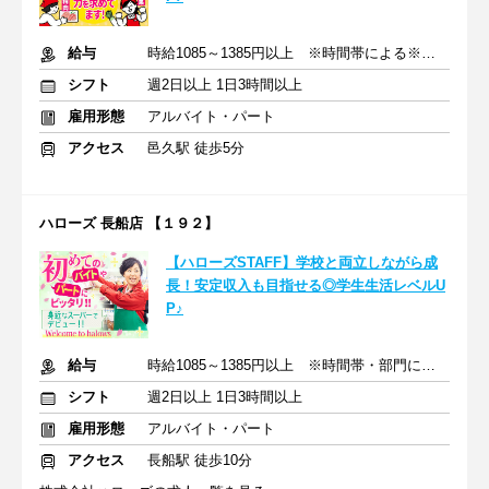
給与
時給1085～1385円以上 ※時間帯による※交通費支給
シフト
週2日以上 1日3時間以上
雇用形態
アルバイト・パート
アクセス
邑久駅 徒歩5分
ハローズ 長船店 【１９２】
【ハローズSTAFF】学校と両立しながら成
長！安定収入も目指せる◎学生生活レベルU
P♪
給与
時給1085～1385円以上 ※時間帯・部門による※交通費支給
シフト
週2日以上 1日3時間以上
雇用形態
アルバイト・パート
アクセス
長船駅 徒歩10分