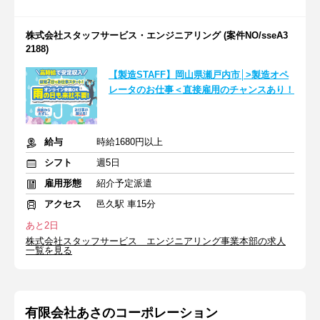
株式会社スタッフサービス・エンジニアリング (案件NO/sseA3
2188)
【製造STAFF】岡山県瀬戸内市│>製造オペ
レータのお仕事＜直接雇用のチャンスあり！
給与
時給1680円以上
シフト
週5日
雇用形態
紹介予定派遣
アクセス
邑久駅 車15分
あと2日
株式会社スタッフサービス エンジニアリング事業本部の求人
一覧を見る
有限会社あさのコーポレーション