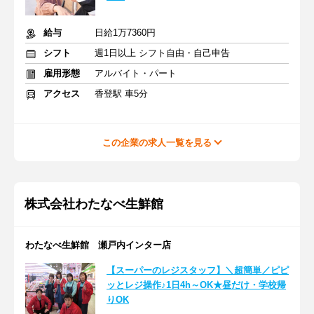
給与
日給1万7360円
シフト
週1日以上 シフト自由・自己申告
雇用形態
アルバイト・パート
アクセス
香登駅 車5分
この企業の求人一覧を見る
株式会社わたなべ生鮮館
わたなべ生鮮館 瀬戸内インター店
【スーパーのレジスタッフ】＼超簡単／ピピ
ッとレジ操作♪1日4h～OK★昼だけ・学校帰
りOK