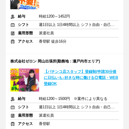
給与
時給1200～1452円
シフト
週1日以上 1日4時間以上 シフト自由・自己申告
雇用形態
派遣社員
アクセス
香登駅 徒歩16分
株式会社ゼロン 岡山出張所(勤務地：瀬戸内市エリア)
【パチンコ店スタッフ】登録制/申請30分後
に日払いも♪好きな時に働ける◎電話・WEB
登録OK
給与
時給1200～1500円 ※案件により異なる
シフト
週1日以上 1日4時間以上 シフト自由・自己申告
雇用形態
派遣社員
アクセス
香登駅