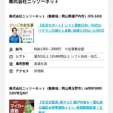
株式会社ニッソーネット
株式会社ニッソーネット（勤務地：岡山県瀬戸内市）/OS-1410
【生活サポート】シフト柔軟◎40～50代の
ベテラン主婦さん多数♪短期も日払いもOK◎
給与
時給1350～2000円 ※交通費全額
シフト
週3日以上 1日4時間以上 シフト自由・自己申告
雇用形態
派遣社員
アクセス
伊里駅
株式会社ニッソーネット（勤務地：岡山県玉野市）/a095F0000
3J2VfEQAV!
【生活支援員│駅チカ】瀬戸内海を一望出来
る施設★家事援助メイン♪長期勤務歓迎！玉
野市