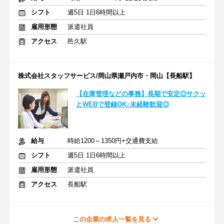
シフト
週5日 1日6時間以上
雇用形態
派遣社員
アクセス
邑久駅
株式会社スタッフサービス/岡山県瀬戸内市・岡山【長船駅】
【在庫管理などの事務】長期で安定◎サクッ
とWEBで登録OK♪未経験歓迎◎
給与
時給1200～1350円+交通費支給
シフト
週5日 1日6時間以上
雇用形態
派遣社員
アクセス
長船駅
この企業の求人一覧を見る