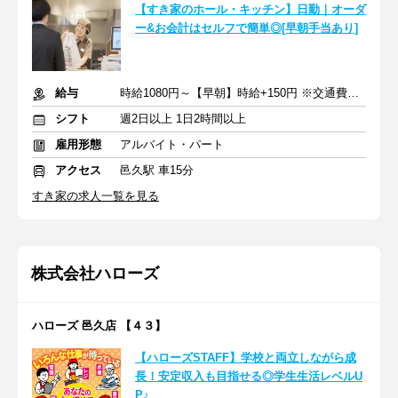
【すき家のホール・キッチン】日勤｜オーダ
ー&お会計はセルフで簡単◎[早朝手当あり]
給与
時給1080円～【早朝】時給+150円 ※交通費支給
シフト
週2日以上 1日2時間以上
雇用形態
アルバイト・パート
アクセス
邑久駅 車15分
すき家の求人一覧を見る
株式会社ハローズ
ハローズ 邑久店 【４３】
【ハローズSTAFF】学校と両立しながら成
長！安定収入も目指せる◎学生生活レベルU
P♪