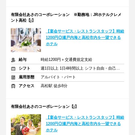
有限会社あさのコーポレーション ※勤務地：JRホテルクレメ
ント高松【j】
【宴会サービス・レストランスタッフ】時給
1200円◎瀬戸内海と高松市内を一望できる
ホテル
給与
時給1200円＋交通費規定支給
シフト
週1日以上 1日4時間以上 シフト自由・自己申告
雇用形態
アルバイト・パート
アクセス
高松駅 徒歩8分
有限会社あさのコーポレーション【j】
【宴会サービス・レストランスタッフ】時給
1200円◎瀬戸内海と高松市内を一望できる
ホテル