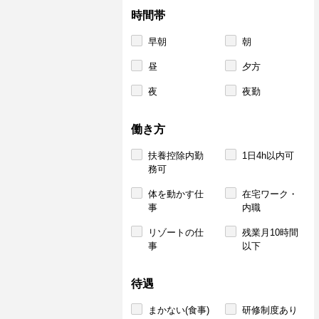
時間帯
早朝
朝
昼
夕方
夜
夜勤
働き方
扶養控除内勤
1日4h以内可
務可
体を動かす仕
在宅ワーク・
事
内職
リゾートの仕
残業月10時間
事
以下
待遇
まかない(食事)
研修制度あり