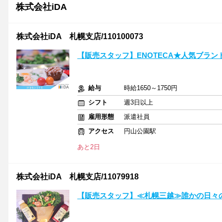
株式会社iDA
株式会社iDA 札幌支店/110100073
【販売スタッフ】ENOTECA★人気ブラン
給与
時給1650～1750円
シフト
週3日以上
雇用形態
派遣社員
アクセス
円山公園駅
あと2日
株式会社iDA 札幌支店/11079918
【販売スタッフ】≪札幌三越≫誰かの日々