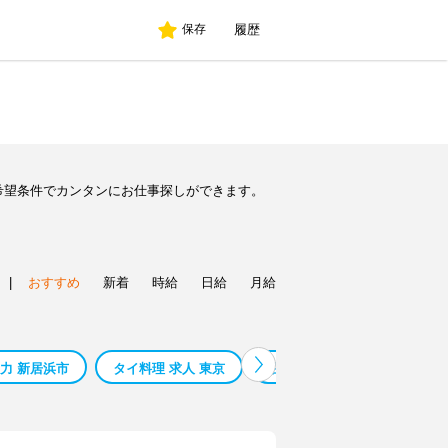
履歴
保存
希望条件でカンタンにお仕事探しができます。
|
おすすめ
新着
時給
日給
月給
力 新居浜市
タイ料理 求人 東京
在宅ワーク メール 対応