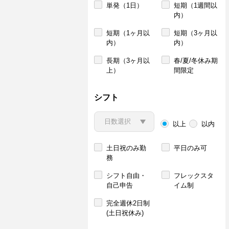
単発（1日）
短期（1週間以
内）
短期（1ヶ月以
短期（3ヶ月以
内）
内）
長期（3ヶ月以
春/夏/冬休み期
上）
間限定
シフト
以上
以内
土日祝のみ勤
平日のみ可
務
シフト自由・
フレックスタ
自己申告
イム制
完全週休2日制
(土日祝休み)