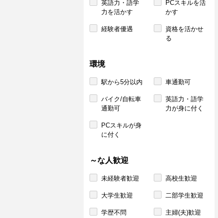
英語力・語学
PCスキルを活
力を活かす
かす
経験者優遇
資格を活かせ
る
環境
駅から5分以内
車通勤可
バイク/自転車
英語力・語学
通勤可
力が身に付く
PCスキルが身
に付く
～な人歓迎
未経験者歓迎
高校生歓迎
大学生歓迎
二部学生歓迎
学歴不問
主婦(夫)歓迎