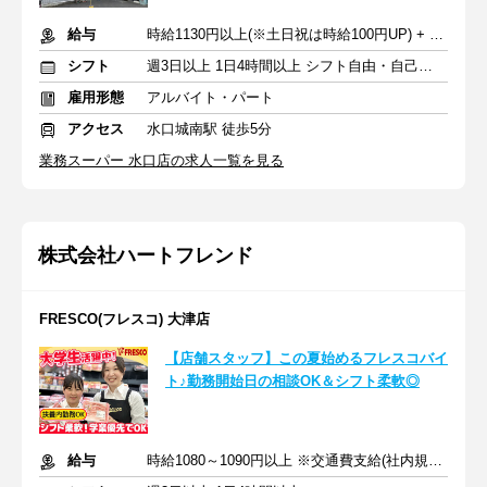
給与
時給1130円以上(※土日祝は時給100円UP) + 交通費支給
シフト
週3日以上 1日4時間以上 シフト自由・自己申告
雇用形態
アルバイト・パート
アクセス
水口城南駅 徒歩5分
業務スーパー 水口店の求人一覧を見る
株式会社ハートフレンド
FRESCO(フレスコ) 大津店
【店舗スタッフ】この夏始めるフレスコバイ
ト♪勤務開始日の相談OK＆シフト柔軟◎
給与
時給1080～1090円以上 ※交通費支給(社内規定あり)