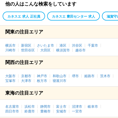
他の人はこんな検索をしています
カネスエ 求人 正社員
カネスエ 豊田センター 求人
滋賀守
関東の注目エリア
横浜市
新宿区
さいたま市
港区
渋谷区
千葉市
川崎市
世田谷区
大田区
横須賀市
越谷市
関西の注目エリア
大阪市
京都市
神戸市
和歌山市
堺市
姫路市
茨木市
宝塚市
大津市
枚方市
寝屋川市
東海の注目エリア
名古屋市
浜松市
静岡市
富士市
沼津市
岐阜市
四日市市
鈴鹿市
豊橋市
安城市
一宮市