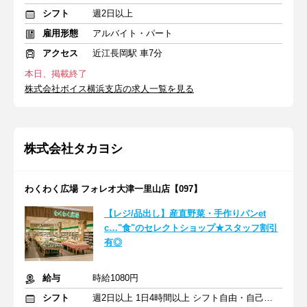
シフト
週2日以上
雇用形態
アルバイト・パート
アクセス
近江長岡駅 車7分
本日、掲載終了
株式会社ボイス横浜支店の求人一覧を見る
株式会社タカヨシ
わくわく広場 フォレオ大津一里山店【097】
【レジ/品出し】産直野菜・手作りパンet
c…"食"のセレクトショップ★スタッフ割引
有◎
給与
時給1080円
シフト
週2日以上 1日4時間以上 シフト自由・自己申告