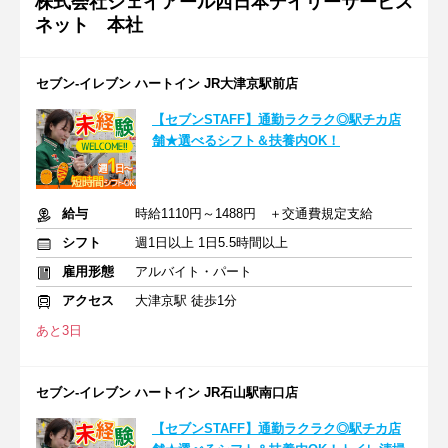
株式会社ジェイアール西日本デイリーサービス
ネット 本社
セブン‐イレブン ハートイン JR大津京駅前店
【セブンSTAFF】通勤ラクラク◎駅チカ店
舗★選べるシフト＆扶養内OK！
給与
時給1110円～1488円 ＋交通費規定支給
シフト
週1日以上 1日5.5時間以上
雇用形態
アルバイト・パート
アクセス
大津京駅 徒歩1分
あと3日
セブン‐イレブン ハートイン JR石山駅南口店
【セブンSTAFF】通勤ラクラク◎駅チカ店