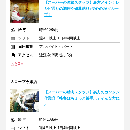
【スーパーの惣菜スタッフ】裏方メイン！レ
シピ通りの調理や値札貼り♪安心のJAグルー
プ！
給与
時給1085円
シフト
週4日以上 1日4時間以上
雇用形態
アルバイト・パート
アクセス
近江今津駅 徒歩5分
あと3日
Ａコープ今津店
【スーパーの精肉スタッフ】裏方のカンタン
作業◎「接客はちょっと苦手…」そんな方に
♪
給与
時給1085円
シフト
週4日以上 1日4時間以上