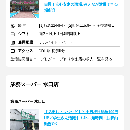
自慢！安心安定の職場♪みんなが活躍できる
場所◎
給与
[1]時給1144円～ [2]時給1160円～ ＋交通費全額支給
シフト
週2日以上 1日4時間以上
雇用形態
アルバイト・パート
アクセス
守山駅 徒歩9分
生活協同組合コープしがコープもりやま店の求人一覧を見る
業務スーパー 水口店
業務スーパー 水口店
【品出し・レジなど】＼土日祝は時給100円
UP／学生さん活躍中！4h～短時間・扶養内
勤務OK