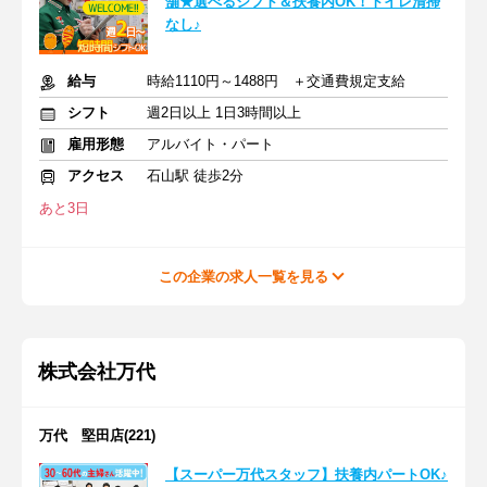
舗★選べるシフト＆扶養内OK！トイレ清掃
なし♪
給与
時給1110円～1488円 ＋交通費規定支給
シフト
週2日以上 1日3時間以上
雇用形態
アルバイト・パート
アクセス
石山駅 徒歩2分
あと3日
この企業の求人一覧を見る
株式会社万代
万代 堅田店(221)
【スーパー万代スタッフ】扶養内パートOK♪