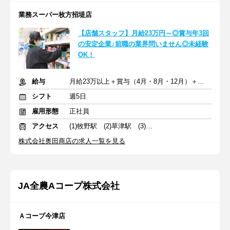
業務スーパー枚方招堤店
【店舗スタッフ】月給23万円～◎賞与年3回
の安定企業♪前職の業界問いません◎未経験
OK！
給与
月給23万以上＋賞与（4月・8月・12月）＋交通費
シフト
週5日
雇用形態
正社員
アクセス
(1)牧野駅 (2)草津駅 (3)京都河原町駅
株式会社奥田商店の求人一覧を見る
JA全農Aコープ株式会社
Ａコープ今津店