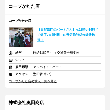
コープかたた店
コープかたた店
【日配部門のパートさん】≪12時or14時半
で終了♪≫週4日～の安定勤務◎未経験歓
迎！
給与
時給1160円～ ＋交通費全額支給
シフト
雇用形態
アルバイト・パート
アクセス
堅田駅 車7分
コープかたた店の求人一覧を見る
株式会社奥田商店