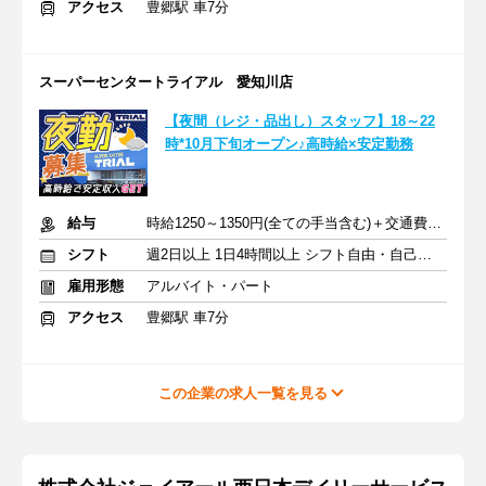
アクセス
豊郷駅 車7分
スーパーセンタートライアル 愛知川店
【夜間（レジ・品出し）スタッフ】18～22
時*10月下旬オープン♪高時給×安定勤務
給与
時給1250～1350円(全ての手当含む)＋交通費(月3万円まで)
シフト
週2日以上 1日4時間以上 シフト自由・自己申告
雇用形態
アルバイト・パート
アクセス
豊郷駅 車7分
この企業の求人一覧を見る