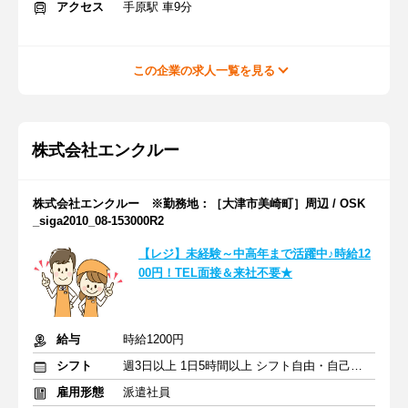
アクセス
手原駅 車9分
この企業の求人一覧を見る
株式会社エンクルー
株式会社エンクルー ※勤務地：［大津市美崎町］周辺 / OSK
_siga2010_08-153000R2
【レジ】未経験～中高年まで活躍中♪時給12
00円！TEL面接＆来社不要★
給与
時給1200円
シフト
週3日以上 1日5時間以上 シフト自由・自己申告
雇用形態
派遣社員