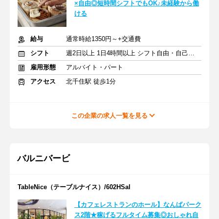
×自由◎短時間シフトでもOK♪未経験から働
ける
給与
通常時給1350円～+交通費
シフト
週2日以上 1日4時間以上 シフト自由・自己申告
雇用形態
アルバイト・パート
アクセス
北千住駅 徒歩1分
この企業の求人一覧を見る
バルニバービ
TableNice（テーブルナイス）/602HSal
【カフェレストランのホール】なんばパーク
ス2階★稼げるフルタイム募集◎おしゃれ自