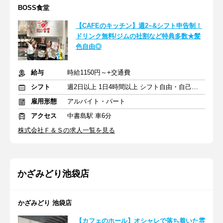
BOSS食堂
【CAFEのキッチン】週2~&シフト申告制！
ドリンク無料/ジムの社割など特典多数★髪
色自由◎
給与
時給1150円～+交通費
シフト
週2日以上 1日4時間以上 シフト自由・自己申告
雇用形態
アルバイト・パート
アクセス
中書島駅 車6分
株式会社Ｆ＆Ｓの求人一覧を見る
かざみどり池袋店
かざみどり 池袋店
【カフェのホール】オシャレで落ち着いた雰