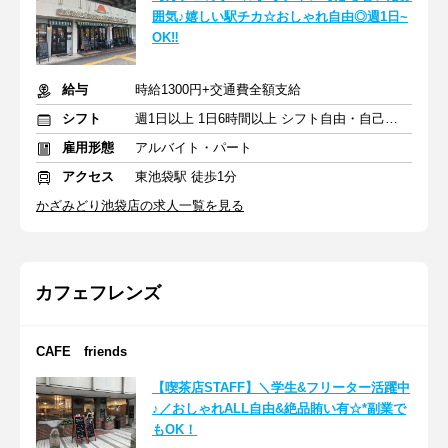
囲気♪嬉しい駅チカ☆おしゃれ自由◎週1日~
OK‼
給与
時給1300円+交通費全額支給
シフト
週1日以上 1日6時間以上 シフト自由・自己申告
雇用形態
アルバイト・パート
アクセス
東池袋駅 徒歩1分
かざみどり池袋店の求人一覧を見る
カフェフレンズ
CAFE friends
【喫茶店STAFF】＼学生&フリーター活躍中
♪／おしゃれALL自由&絶品賄い有☆*副業で
もOK！