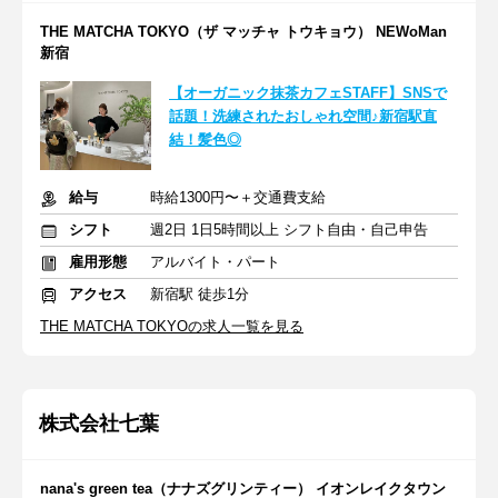
THE MATCHA TOKYO（ザ マッチャ トウキョウ） NEWoMan
新宿
【オーガニック抹茶カフェSTAFF】SNSで
話題！洗練されたおしゃれ空間♪新宿駅直
結！髪色◎
給与
時給1300円〜＋交通費支給
シフト
週2日 1日5時間以上 シフト自由・自己申告
雇用形態
アルバイト・パート
アクセス
新宿駅 徒歩1分
THE MATCHA TOKYOの求人一覧を見る
株式会社七葉
nana's green tea（ナナズグリンティー） イオンレイクタウン