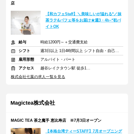
店
【和カフェStaff】＼美味しいが溢れる*／抹
茶ラテ&パフェ等をお届け★週3・4h~*初バ
イトOK
給与
時給1200円～＋交通費支給
シフト
週3日以上 1日4時間以上 シフト自由・自己申告
雇用形態
アルバイト・パート
アクセス
越谷レイクタウン駅 徒歩10分
株式会社七葉の求人一覧を見る
Magictea株式会社
MAGIC TEA 茶之魔手 恵比寿店 ※7月3日オープン
【本格台湾ティーSTAFF】7月オープニング