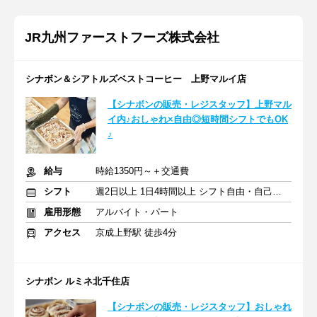
JR九州ファーストフーズ株式会社
シナボン＆シアトルズベストコーヒー 上野マルイ店
【シナボンの販売・レジスタッフ】上野マル
イ内♪おしゃれ×自由◎短時間シフトでもOK
♪
給与
時給1350円～＋交通費
シフト
週2日以上 1日4時間以上 シフト自由・自己申告
雇用形態
アルバイト・パート
アクセス
京成上野駅 徒歩4分
シナボン ルミネ北千住店
【シナボンの販売・レジスタッフ】おしゃれ