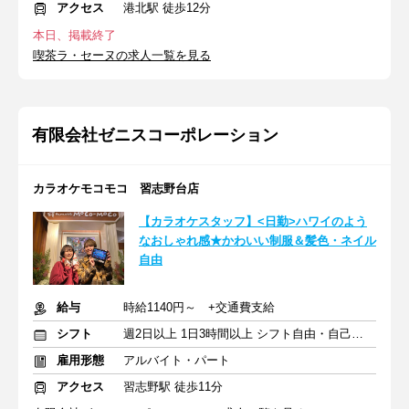
アクセス
港北駅 徒歩12分
本日、掲載終了
喫茶ラ・セーヌの求人一覧を見る
有限会社ゼニスコーポレーション
カラオケモコモコ 習志野台店
【カラオケスタッフ】<日勤>ハワイのよう
なおしゃれ感★かわいい制服＆髪色・ネイル
自由
給与
時給1140円～ +交通費支給
シフト
週2日以上 1日3時間以上 シフト自由・自己申告
雇用形態
アルバイト・パート
アクセス
習志野駅 徒歩11分