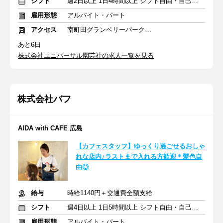
シフト
週2日以上 1日4時間以上 シフト自由・自己申告
雇用形態
アルバイト・パート
アクセス
南町田グランベリーパーク駅 徒歩7分
あと6日
株式会社ユニバーサル園芸社の求人一覧を見る
株式会社バフ
AIDA with CAFE 広島
【カフェスタッフ】ゆっくり過ごせるおしゃ
れな店内♪ラストまで入れる方歓迎＊髪色自
由◎
給与
時給1140円＋交通費全額支給
シフト
週4日以上 1日5時間以上 シフト自由・自己申告
雇用形態
アルバイト・パート