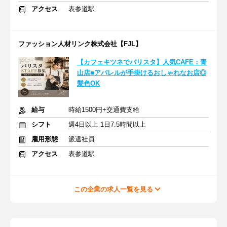
アクセス
表参道駅
ファッション人材リンク株式会社【FJL】
【カフェキツネでバリスタ】人気CAFE：青
山店■アパレルが手掛けるおしゃれなお店◎
髪色OK
給与
時給1500円+交通費支給
シフト
週4日以上 1日7.5時間以上
雇用形態
派遣社員
アクセス
表参道駅
この企業の求人一覧を見る