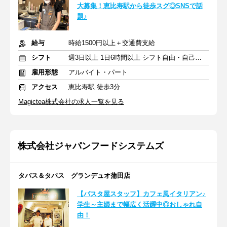
大募集！恵比寿駅から徒歩スグ◎SNSで話
題♪
給与
時給1500円以上＋交通費支給
シフト
週3日以上 1日6時間以上 シフト自由・自己申告
雇用形態
アルバイト・パート
アクセス
恵比寿駅 徒歩3分
Magictea株式会社の求人一覧を見る
株式会社ジャパンフードシステムズ
タパス＆タパス グランデュオ蒲田店
【パスタ屋スタッフ】カフェ風イタリアン♪
学生～主婦まで幅広く活躍中◎おしゃれ自
由！