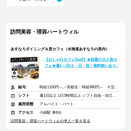
訪問美容・理容ハートウィル
あすなろダイニング＆里カフェ（水海道あすなろの里内）
【おしゃれカフェStaff】★話題の大人気カ
フェ★週1～◎/土・日・祝！無料賄いあり♪
給与
時給1100円～／高校生：時給980円～ ※交通費全額支給
シフト
週1日以上 1日3時間以上 シフト自由・自己申告
雇用形態
アルバイト・パート
アクセス
小絹駅 車8分
訪問美容・理容ハートウィルの求人一覧を見る