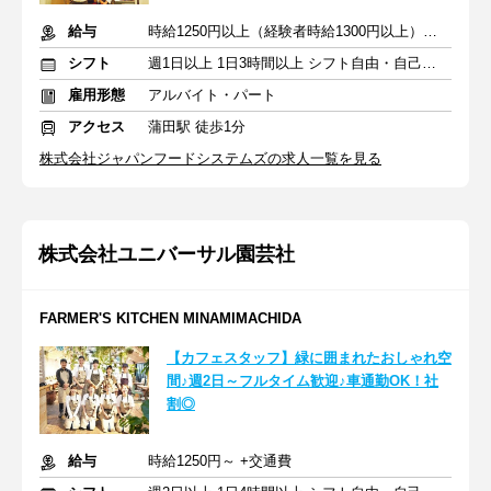
給与
時給1250円以上（経験者時給1300円以上）＋交通費支給
シフト
週1日以上 1日3時間以上 シフト自由・自己申告
雇用形態
アルバイト・パート
アクセス
蒲田駅 徒歩1分
株式会社ジャパンフードシステムズの求人一覧を見る
株式会社ユニバーサル園芸社
FARMER'S KITCHEN MINAMIMACHIDA
【カフェスタッフ】緑に囲まれたおしゃれ空
間♪週2日～フルタイム歓迎♪車通勤OK！社
割◎
給与
時給1250円～ +交通費