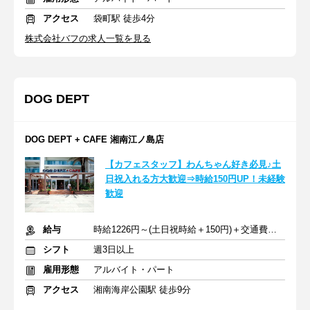
アクセス
袋町駅 徒歩4分
株式会社バフの求人一覧を見る
DOG DEPT
DOG DEPT + CAFE 湘南江ノ島店
【カフェスタッフ】わんちゃん好き必見♪土
日祝入れる方大歓迎⇒時給150円UP！未経験
歓迎
給与
時給1226円～(土日祝時給＋150円)＋交通費支給
シフト
週3日以上
雇用形態
アルバイト・パート
アクセス
湘南海岸公園駅 徒歩9分