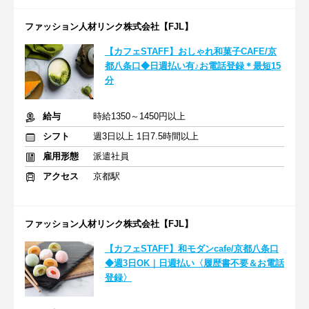
ファッション人材リンク株式会社【FJL】
【カフェSTAFF】おしゃれ和菓子CAFE/京
都八条口◆日週払い有♪お電話登録＊最短15
分
給与
時給1350～1450円以上
シフト
週3日以上 1日7.5時間以上
雇用形態
派遣社員
アクセス
京都駅
ファッション人材リンク株式会社【FJL】
【カフェSTAFF】和モダンcafe/京都八条口
◆週3日OK｜日週払い〈履歴書不要＆お電話
登録〉