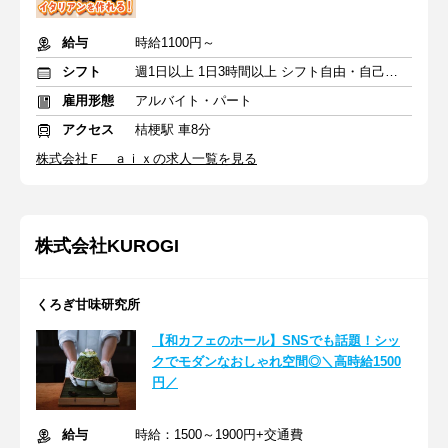
給与
時給1100円～
シフト
週1日以上 1日3時間以上 シフト自由・自己申告
雇用形態
アルバイト・パート
アクセス
桔梗駅 車8分
株式会社Ｆ ａｉｘの求人一覧を見る
株式会社KUROGI
くろぎ甘味研究所
【和カフェのホール】SNSでも話題！シッ
クでモダンなおしゃれ空間◎＼高時給1500
円／
給与
時給：1500～1900円+交通費