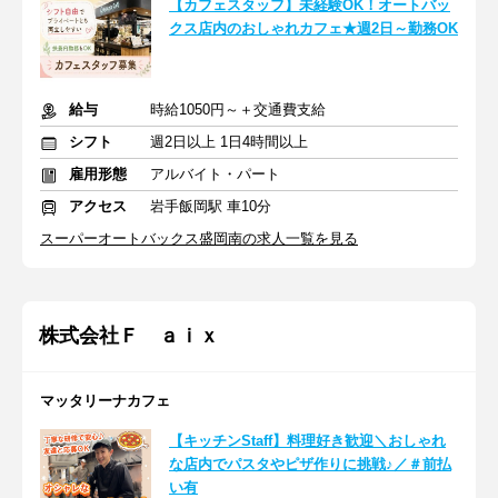
【カフェスタッフ】未経験OK！オートバッ
クス店内のおしゃれカフェ★週2日～勤務OK
給与
時給1050円～＋交通費支給
シフト
週2日以上 1日4時間以上
雇用形態
アルバイト・パート
アクセス
岩手飯岡駅 車10分
スーパーオートバックス盛岡南の求人一覧を見る
株式会社Ｆ ａｉｘ
マッタリーナカフェ
【キッチンStaff】料理好き歓迎＼おしゃれ
な店内でパスタやピザ作りに挑戦♪／＃前払
い有