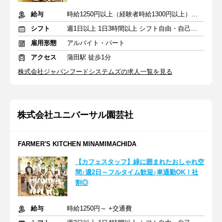
給与
時給1250円以上（経験者時給1300円以上）＋交通費支給
シフト
週1日以上 1日3時間以上 シフト自由・自己申告
雇用形態
アルバイト・パート
アクセス
蒲田駅 徒歩1分
株式会社ジャパンフードシステムズの求人一覧を見る
株式会社ユニバーサル園芸社
FARMER'S KITCHEN MINAMIMACHIDA
【カフェスタッフ】緑に囲まれたおしゃれ空
間♪週2日～フルタイム歓迎♪車通勤OK！社
割◎
給与
時給1250円～ +交通費