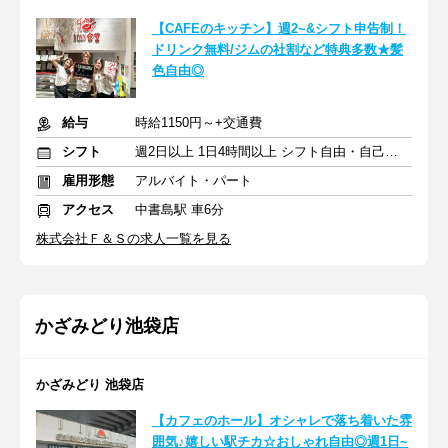
【CAFEのキッチン】週2~&シフト申告制！
ドリンク無料/ジムの社割など特典多数★髪
色自由◎
給与
時給1150円～+交通費
シフト
週2日以上 1日4時間以上 シフト自由・自己申告
雇用形態
アルバイト・パート
アクセス
中書島駅 車6分
株式会社Ｆ＆Ｓの求人一覧を見る
かざみどり池袋店
かざみどり 池袋店
【カフェのホール】オシャレで落ち着いた雰
囲気♪嬉しい駅チカ☆おしゃれ自由◎週1日~