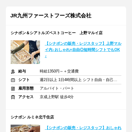
JR九州ファーストフーズ株式会社
シナボン＆シアトルズベストコーヒー 上野マルイ店
【シナボンの販売・レジスタッフ】上野マル
イ内♪おしゃれ×自由◎短時間シフトでもOK
♪
給与
時給1350円～＋交通費
シフト
週2日以上 1日4時間以上 シフト自由・自己申告
雇用形態
アルバイト・パート
アクセス
京成上野駅 徒歩4分
シナボン ルミネ北千住店
【シナボンの販売・レジスタッフ】おしゃれ