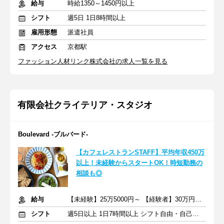
給与
時給1350～1450円以上
シフト
週5日 1日8時間以上
雇用形態
派遣社員
アクセス
京都駅
ファッション人材リンク株式会社の求人一覧を見る
有限会社クライテリア・スタジオ
Boulevard -ブルバード-
【カフェレストランSTAFF】平均年収450万
以上！未経験からスタートOK！時短勤務の
相談も◎
給与
【未経験】25万5000円～ 【経験者】30万円～ ＋交通費
シフト
週5日以上 1日7時間以上 シフト自由・自己申告