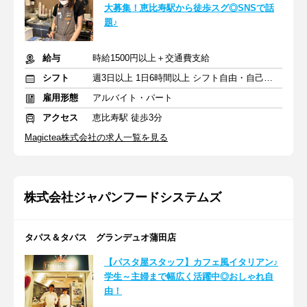
大募集！恵比寿駅から徒歩スグ◎SNSで話
題♪
給与
時給1500円以上＋交通費支給
シフト
週3日以上 1日6時間以上 シフト自由・自己申告
雇用形態
アルバイト・パート
アクセス
恵比寿駅 徒歩3分
Magictea株式会社の求人一覧を見る
株式会社ジャパンフードシステムズ
タパス＆タパス グランデュオ蒲田店
【パスタ屋スタッフ】カフェ風イタリアン♪
学生～主婦まで幅広く活躍中◎おしゃれ自
由！