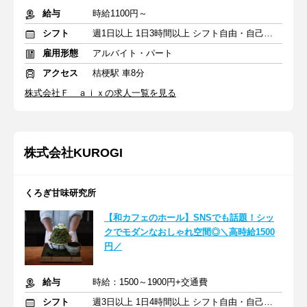
給与
時給1100円～
シフト
週1日以上 1日3時間以上 シフト自由・自己申告
雇用形態
アルバイト・パート
アクセス
桔梗駅 車8分
株式会社Ｆ ａｉｘの求人一覧を見る
株式会社KUROGI
くろぎ甘味研究所
【和カフェのホール】SNSでも話題！シッ
クでモダンなおしゃれ空間◎＼高時給1500
円／
給与
時給：1500～1900円+交通費
シフト
週3日以上 1日4時間以上 シフト自由・自己申告