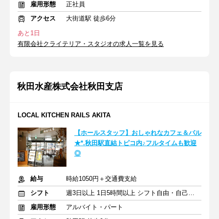
雇用形態
正社員
アクセス
大街道駅 徒歩6分
あと1日
有限会社クライテリア・スタジオの求人一覧を見る
秋田水産株式会社秋田支店
LOCAL KITCHEN RAILS AKITA
【ホールスタッフ】おしゃれなカフェ＆バル
★*.秋田駅直結トピコ内♪フルタイムも歓迎
◎
給与
時給1050円＋交通費支給
シフト
週3日以上 1日5時間以上 シフト自由・自己申告
雇用形態
アルバイト・パート