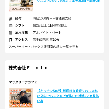
クス店内のおしゃれカフェ★週2日～勤務OK
給与
時給1050円～＋交通費支給
シフト
週2日以上 1日4時間以上
雇用形態
アルバイト・パート
アクセス
岩手飯岡駅 車10分
スーパーオートバックス盛岡南の求人一覧を見る
株式会社Ｆ ａｉｘ
マッタリーナカフェ
【キッチンStaff】料理好き歓迎＼おしゃれ
な店内でパスタやピザ作りに挑戦♪／＃前払
い有