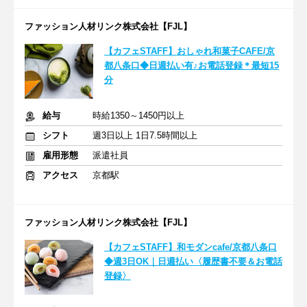
ファッション人材リンク株式会社【FJL】
【カフェSTAFF】おしゃれ和菓子CAFE/京
都八条口◆日週払い有♪お電話登録＊最短15
分
給与
時給1350～1450円以上
シフト
週3日以上 1日7.5時間以上
雇用形態
派遣社員
アクセス
京都駅
ファッション人材リンク株式会社【FJL】
【カフェSTAFF】和モダンcafe/京都八条口
◆週3日OK｜日週払い〈履歴書不要＆お電話
登録〉