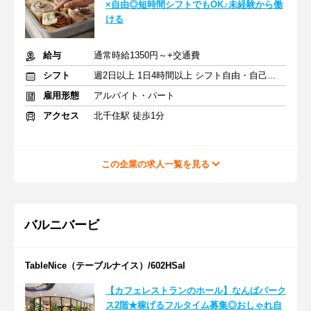
×自由◎短時間シフトでもOK♪未経験から働
ける
給与
通常時給1350円～+交通費
シフト
週2日以上 1日4時間以上 シフト自由・自己申告
雇用形態
アルバイト・パート
アクセス
北千住駅 徒歩1分
この企業の求人一覧を見る
バルニバービ
TableNice（テーブルナイス）/602HSal
【カフェレストランのホール】なんばパーク
ス2階★稼げるフルタイム募集◎おしゃれ自