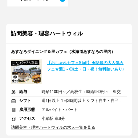
訪問美容・理容ハートウィル
あすなろダイニング＆里カフェ（水海道あすなろの里内）
【おしゃれカフェStaff】★話題の大人気カ
フェ★週1～◎/土・日・祝！無料賄いあり♪
給与
時給1100円～／高校生：時給980円～ ※交通費全額支給
シフト
週1日以上 1日3時間以上 シフト自由・自己申告
雇用形態
アルバイト・パート
アクセス
小絹駅 車8分
訪問美容・理容ハートウィルの求人一覧を見る