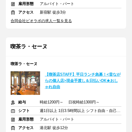
雇用形態
アルバイト・パート
アクセス
新宿駅 徒歩3分
合同会社ビオラボの求人一覧を見る
喫茶ラ・セーヌ
喫茶ラ・セーヌ
【喫茶店STAFF】平日ランチ急募！<昔なが
らの個人店>現金手渡し＆日払いOK★おし
ゃれ自由
給与
時給1200円～ 日祝時給1300円～
シフト
週1日以上 1日3.5時間以上 シフト自由・自己申告
雇用形態
アルバイト・パート
アクセス
港北駅 徒歩12分