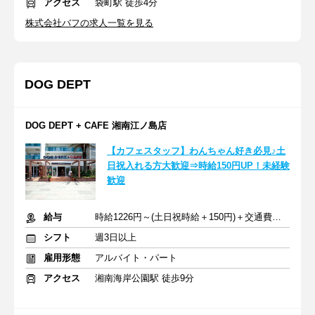
アクセス
袋町駅 徒歩4分
株式会社バフの求人一覧を見る
DOG DEPT
DOG DEPT + CAFE 湘南江ノ島店
【カフェスタッフ】わんちゃん好き必見♪土
日祝入れる方大歓迎⇒時給150円UP！未経験
歓迎
給与
時給1226円～(土日祝時給＋150円)＋交通費支給
シフト
週3日以上
雇用形態
アルバイト・パート
アクセス
湘南海岸公園駅 徒歩9分