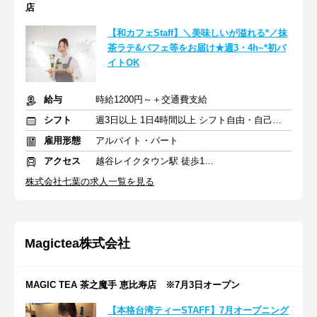
店
【和カフェStaff】＼美味しいが溢れる*／抹
茶ラテ&パフェ等をお届け★週3・4h~*初バ
イトOK
給与
時給1200円～＋交通費支給
シフト
週3日以上 1日4時間以上 シフト自由・自己申告
雇用形態
アルバイト・パート
アクセス
越谷レイクタウン駅 徒歩10分
株式会社七葉の求人一覧を見る
Magictea株式会社
MAGIC TEA 茶之魔手 恵比寿店 ※7月3日オープン
【本格台湾ティーSTAFF】7月オープニング