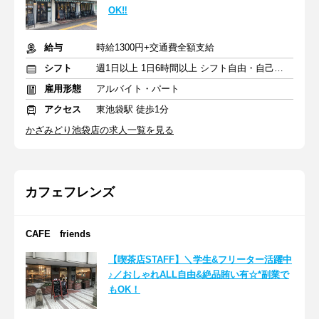
OK‼
給与
時給1300円+交通費全額支給
シフト
週1日以上 1日6時間以上 シフト自由・自己申告
雇用形態
アルバイト・パート
アクセス
東池袋駅 徒歩1分
かざみどり池袋店の求人一覧を見る
カフェフレンズ
CAFE friends
【喫茶店STAFF】＼学生&フリーター活躍中
♪／おしゃれALL自由&絶品賄い有☆*副業で
もOK！