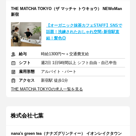
THE MATCHA TOKYO（ザ マッチャ トウキョウ） NEWoMan
新宿
【オーガニック抹茶カフェSTAFF】SNSで
話題！洗練されたおしゃれ空間♪新宿駅直
結！髪色◎
給与
時給1300円〜＋交通費支給
シフト
週2日 1日5時間以上 シフト自由・自己申告
雇用形態
アルバイト・パート
アクセス
新宿駅 徒歩1分
THE MATCHA TOKYOの求人一覧を見る
株式会社七葉
nana's green tea（ナナズグリンティー） イオンレイクタウン