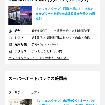
HORIZON CURRY WORKS（ホライズン カレーワークス）
【カフェスタッフ】西海岸風のおしゃれカフ
ェ★Wワーク歓迎♪未経験歓迎★学業との両
立◎
給与
時給1100円～＋交通費支給 ※別途語学手当あり
シフト
週1日以上 1日4時間以上 シフト自由・自己申告
雇用形態
アルバイト・パート
アクセス
アメリカンビレッジ内
ホライズンカレーワークスの求人一覧を見る
スーパーオートバックス盛岡南
フェリチェート カフェ
【カフェスタッフ】未経験OK！オートバッ