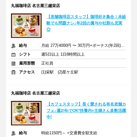
丸福珈琲店 名古屋三越栄店
【老舗珈琲店スタッフ】珈琲好き集合！未経
験でも問題ナシ♪年2回の賞与や社割も充実
◎
給与
月給 27万4000円 〜 30万円+ボーナス(年2回)+交通費
シフト
週5日以上 1日8時間以上
雇用形態
正社員
アクセス
(1)栄駅 (2)星ケ丘駅
丸福珈琲店 名古屋三越栄店
【カフェスタッフ】長く愛される有名老舗カ
フェ♪週2/4hでOK*扶養内×主婦さん多数活躍
中!
給与
時給1150円～ +交通費全額支給