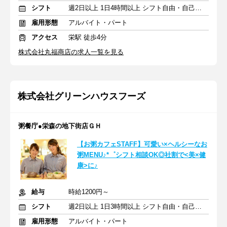
シフト
週2日以上 1日4時間以上 シフト自由・自己申告
雇用形態
アルバイト・パート
アクセス
栄駅 徒歩4分
株式会社丸福商店の求人一覧を見る
株式会社グリーンハウスフーズ
粥餐庁●栄森の地下街店ＧＨ
【お粥カフェSTAFF】可愛い×ヘルシーなお
粥MENU♪*゜シフト相談OK◎社割で<美×健
康>に♪
給与
時給1200円～
シフト
週2日以上 1日3時間以上 シフト自由・自己申告
雇用形態
アルバイト・パート