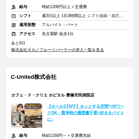
給与
時給1200円以上＋交通費
シフト
週3日以上 1日3時間以上 シフト自由・自己申告
雇用形態
アルバイト・パート
アクセス
名古屋駅 徒歩1分
あと6日
株式会社タカノフルーツパーラーの求人一覧を見る
C‐United株式会社
カフェ・ド・クリエ ホピタル 豊橋市民病院店
【ホールSTAFF】ホッとする空間*<Wワー
クOK・選考時の履歴書不要>好きをバイト
に♪
給与
時給1150円～＋交通費支給