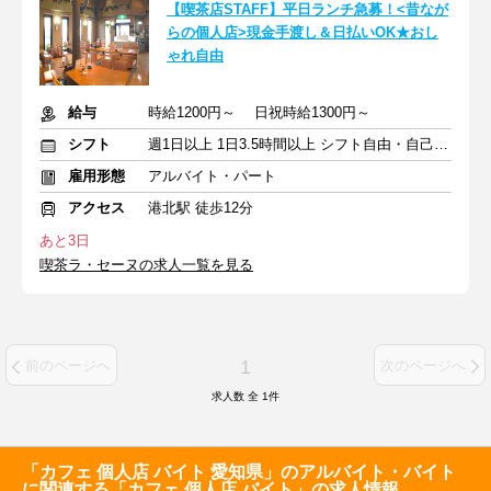
【喫茶店STAFF】平日ランチ急募！<昔なが
らの個人店>現金手渡し＆日払いOK★おし
ゃれ自由
給与
時給1200円～ 日祝時給1300円～
シフト
週1日以上 1日3.5時間以上 シフト自由・自己申告
雇用形態
アルバイト・パート
アクセス
港北駅 徒歩12分
あと3日
喫茶ラ・セーヌの求人一覧を見る
1
前のページへ
次のページへ
求人数 全
1
件
「カフェ 個人店 バイト 愛知県」のアルバイト・バイト
に関連する「カフェ 個人店 バイト」の求人情報