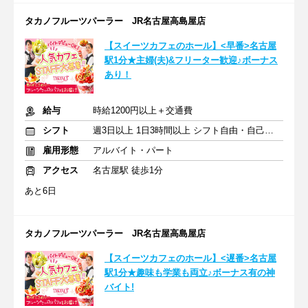
タカノフルーツパーラー JR名古屋高島屋店
【スイーツカフェのホール】<早番>名古屋
駅1分★主婦(夫)&フリーター歓迎♪ボーナス
あり！
給与
時給1200円以上＋交通費
シフト
週3日以上 1日3時間以上 シフト自由・自己申告
雇用形態
アルバイト・パート
アクセス
名古屋駅 徒歩1分
あと6日
タカノフルーツパーラー JR名古屋高島屋店
【スイーツカフェのホール】<遅番>名古屋
駅1分★趣味も学業も両立♪ボーナス有の神
バイト!