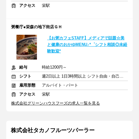
アクセス
栄駅
粥餐庁●栄森の地下街店ＧＨ
【お粥カフェSTAFF】メディアで話題☆美
と健康のおかゆMENU♪*゜シフト相談◎未経
験歓迎*
給与
時給1200円～
シフト
週2日以上 1日3時間以上 シフト自由・自己申告
雇用形態
アルバイト・パート
アクセス
栄駅
株式会社グリーンハウスフーズの求人一覧を見る
株式会社タカノフルーツパーラー