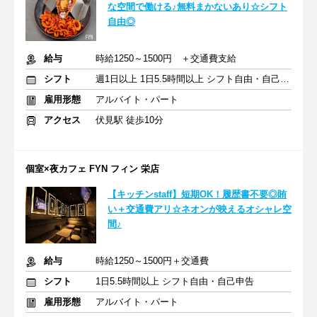
な空間で働ける♪無料まかないあり☆シフト
自由◎
給与
時給1250～1500円 ＋交通費支給
シフト
週1日以上 1日5.5時間以上 シフト自由・自己申告
雇用形態
アルバイト・パート
アクセス
伏見駅 徒歩10分
個室×夜カフェ FYN フィン 栄店
【キッチンstaff】短期OK！履歴書不要◎賄
い＋交通費アリ☆ネオンが映えるオシャレ空
間♪
給与
時給1250～1500円＋交通費
シフト
1日5.5時間以上 シフト自由・自己申告
雇用形態
アルバイト・パート