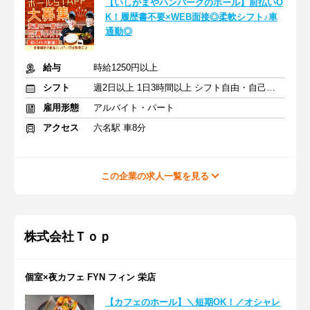
【いしがまやハンバーグのホール】前払いO
K！履歴書不要×WEB面接◎柔軟シフト♪車
通勤◎
給与
時給1250円以上
シフト
週2日以上 1日3時間以上 シフト自由・自己申告
雇用形態
アルバイト・パート
アクセス
六名駅 車8分
この企業の求人一覧を見る
株式会社Ｔｏｐ
個室×夜カフェ FYN フィン 栄店
【カフェのホール】＼短期OK！／オシャレ