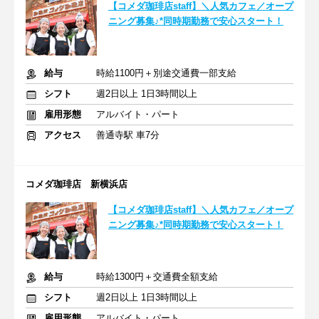
【コメダ珈琲店staff】＼人気カフェ／オープ
ニング募集♪*同時期勤務で安心スタート！
給与
時給1100円＋別途交通費一部支給
シフト
週2日以上 1日3時間以上
雇用形態
アルバイト・パート
アクセス
善通寺駅 車7分
コメダ珈琲店 新横浜店
【コメダ珈琲店staff】＼人気カフェ／オープ
ニング募集♪*同時期勤務で安心スタート！
給与
時給1300円＋交通費全額支給
シフト
週2日以上 1日3時間以上
雇用形態
アルバイト・パート