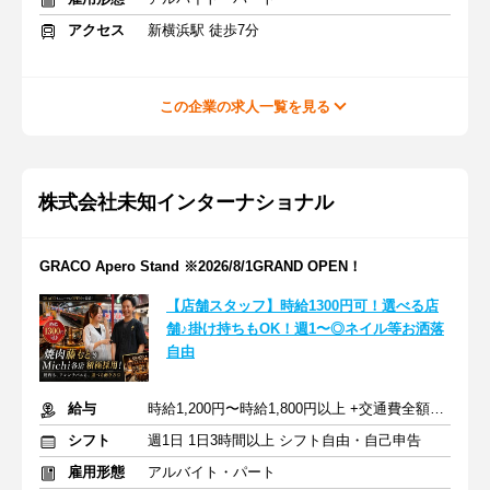
アクセス
新横浜駅 徒歩7分
この企業の求人一覧を見る
株式会社未知インターナショナル
GRACO Apero Stand ※2026/8/1GRAND OPEN！
【店舗スタッフ】時給1300円可！選べる店
舗♪掛け持ちもOK！週1〜◎ネイル等お洒落
自由
給与
時給1,200円〜時給1,800円以上 +交通費全額支給/昇給随時
シフト
週1日 1日3時間以上 シフト自由・自己申告
雇用形態
アルバイト・パート