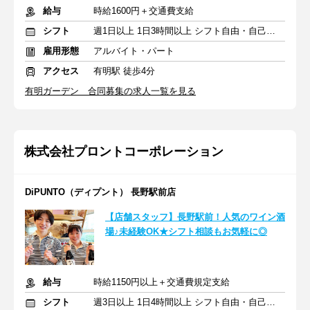
給与
時給1600円＋交通費支給
シフト
週1日以上 1日3時間以上 シフト自由・自己申告
雇用形態
アルバイト・パート
アクセス
有明駅 徒歩4分
有明ガーデン 合同募集の求人一覧を見る
株式会社プロントコーポレーション
DiPUNTO（ディプント） 長野駅前店
【店舗スタッフ】長野駅前！人気のワイン酒
場♪未経験OK★シフト相談もお気軽に◎
給与
時給1150円以上＋交通費規定支給
シフト
週3日以上 1日4時間以上 シフト自由・自己申告