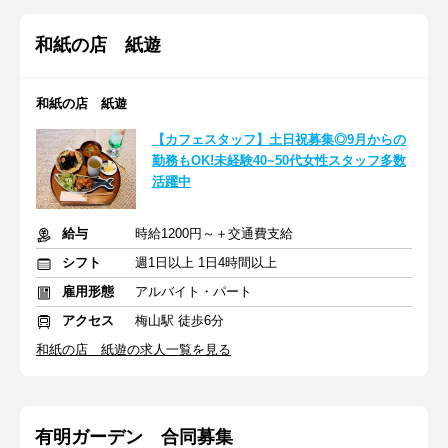
和紙の店 紙遊
和紙の店 紙遊
【カフェスタッフ】土日祝募集◎9月からの
勤務もOK!未経験40~50代女性スタッフ多数
活躍中
給与
時給1200円～＋交通費支給
シフト
週1日以上 1日4時間以上
雇用形態
アルバイト・パート
アクセス
梅山駅 徒歩6分
和紙の店 紙遊の求人一覧を見る
有明ガーデン 合同募集