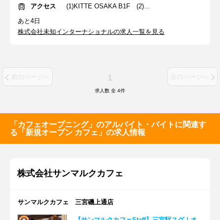
アクセス
(1)KITTE OSAKA B1F (2)東梅田駅
あと4日
株式会社未知インターナショナルの求人一覧を見る
1
前のページへ
次のページへ
求人数 全
4
件
「カフェオープニング」のアルバイト・バイトに関連す
る「新規オープン カフェ」の求人情報
株式会社サンマルクカフェ
サンマルクカフェ 三宮磯上通店
【サンマルクカフェStaff】三宮駅スグ！オ