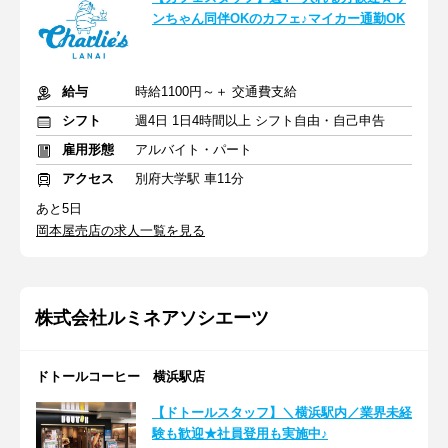
ンちゃん同伴OKのカフェ♪マイカー通勤OK
給与
時給1100円～＋ 交通費支給
シフト
週4日 1日4時間以上 シフト自由・自己申告
雇用形態
アルバイト・パート
アクセス
別府大学駅 車11分
あと5日
岡本屋売店の求人一覧を見る
株式会社ルミネアソシエーツ
ドトールコーヒー 横浜駅店
【ドトールスタッフ】＼横浜駅内／業界未経
験も歓迎★社員登用も実施中♪