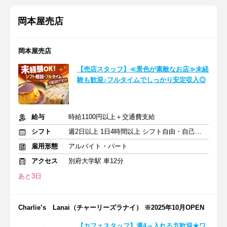
岡本屋売店
岡本屋売店
【売店スタッフ】≪景色が素敵なお店≫未経
験も歓迎♪フルタイムでしっかり安定収入◎
給与
時給1100円以上＋交通費支給
シフト
週2日以上 1日4時間以上 シフト自由・自己申告
雇用形態
アルバイト・パート
アクセス
別府大学駅 車12分
あと3日
Charlie’s Lanai（チャーリーズラナイ） ※2025年10月OPEN
【カフェスタッフ】週4～入れる方歓迎★ワ