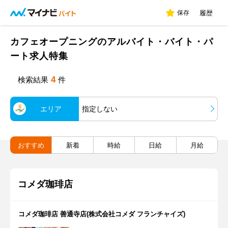
保存
履歴
カフェオープニングのアルバイト・バイト・パ
ート求人特集
4
検索結果
件
エリア
指定しない
おすすめ
新着
時給
日給
月給
コメダ珈琲店
コメダ珈琲店 善通寺店(株式会社コメダ フランチャイズ)