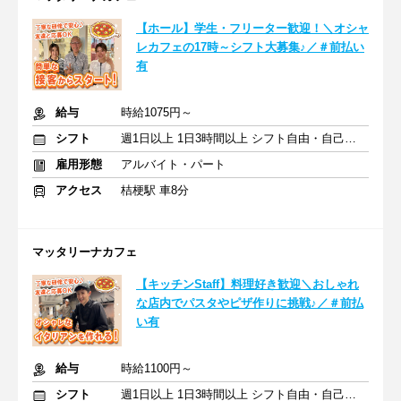
【ホール】学生・フリーター歓迎！＼オシャ
レカフェの17時～シフト大募集♪／＃前払い
有
給与
時給1075円～
シフト
週1日以上 1日3時間以上 シフト自由・自己申告
雇用形態
アルバイト・パート
アクセス
桔梗駅 車8分
マッタリーナカフェ
【キッチンStaff】料理好き歓迎＼おしゃれ
な店内でパスタやピザ作りに挑戦♪／＃前払
い有
給与
時給1100円～
シフト
週1日以上 1日3時間以上 シフト自由・自己申告