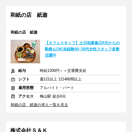
和紙の店 紙遊
和紙の店 紙遊
【カフェスタッフ】土日祝募集◎9月からの
勤務もOK!未経験40~50代女性スタッフ多数
活躍中
給与
時給1200円～＋交通費支給
シフト
週1日以上 1日4時間以上
雇用形態
アルバイト・パート
アクセス
梅山駅 徒歩6分
和紙の店 紙遊の求人一覧を見る
株式会社Ｓ＆Ｋ