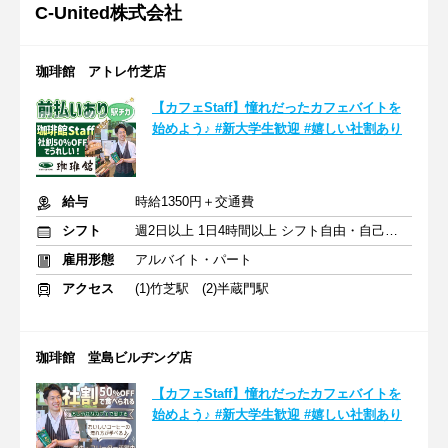
C‐United株式会社
珈琲館 アトレ竹芝店
【カフェStaff】憧れだったカフェバイトを
始めよう♪ #新大学生歓迎 #嬉しい社割あり
給与
時給1350円＋交通費
シフト
週2日以上 1日4時間以上 シフト自由・自己申告
雇用形態
アルバイト・パート
アクセス
(1)竹芝駅 (2)半蔵門駅
珈琲館 堂島ビルヂング店
【カフェStaff】憧れだったカフェバイトを
始めよう♪ #新大学生歓迎 #嬉しい社割あり