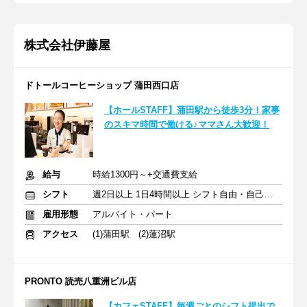
株式会社伊藤屋
ドトールコーヒーショップ 蒲田西口店
【ホールSTAFF】蒲田駅から徒歩3分！家事
のスキマ時間で働ける♪ママさん大歓迎！
給与
時給1300円～+交通費支給
シフト
週2日以上 1日4時間以上 シフト自由・自己申告
雇用形態
アルバイト・パート
アクセス
(1)蒲田駅 (2)蓮沼駅
PRONTO 読売八重洲ビル店
【カフェSTAFF】毎週ごとのシフト提出で