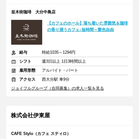
並木街珈琲 大分中島店
【カフェのホール】落ち着いた雰囲気＆珈琲
の香り漂うカフェ♪短時間～髪色自由
給与
時給1035～1294円
シフト
週3日以上 1日3時間以上
雇用形態
アルバイト・パート
アクセス
西大分駅 車9分
ジョイフルグループ（合同募集）の求人一覧を見る
株式会社伊東屋
CAFE Stylo（カフェ スティロ）