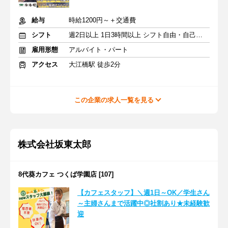
給与
時給1200円～＋交通費
シフト
週2日以上 1日3時間以上 シフト自由・自己申告
雇用形態
アルバイト・パート
アクセス
大江橋駅 徒歩2分
この企業の求人一覧を見る
株式会社坂東太郎
8代葵カフェ つくば学園店 [107]
【カフェスタッフ】＼週1日～OK／学生さん
～主婦さんまで活躍中◎社割あり★未経験歓
迎