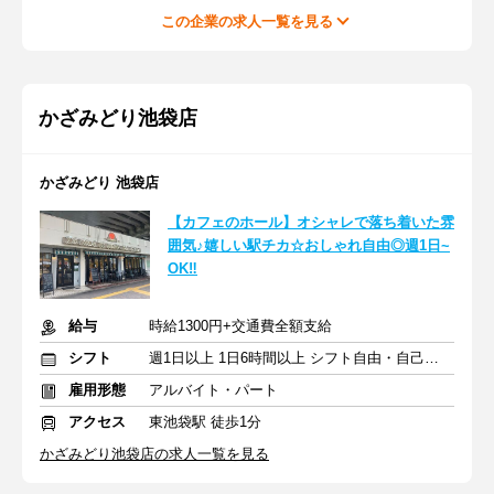
この企業の求人一覧を見る
かざみどり池袋店
かざみどり 池袋店
【カフェのホール】オシャレで落ち着いた雰
囲気♪嬉しい駅チカ☆おしゃれ自由◎週1日~
OK‼
給与
時給1300円+交通費全額支給
シフト
週1日以上 1日6時間以上 シフト自由・自己申告
雇用形態
アルバイト・パート
アクセス
東池袋駅 徒歩1分
かざみどり池袋店の求人一覧を見る