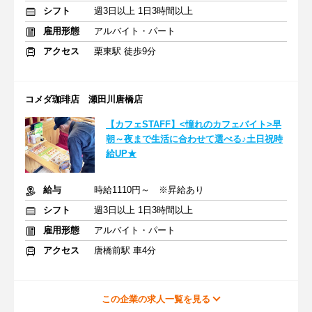
シフト
週3日以上 1日3時間以上
雇用形態
アルバイト・パート
アクセス
栗東駅 徒歩9分
コメダ珈琲店 瀬田川唐橋店
【カフェSTAFF】<憧れのカフェバイト>早
朝～夜まで生活に合わせて選べる♪土日祝時
給UP★
給与
時給1110円～ ※昇給あり
シフト
週3日以上 1日3時間以上
雇用形態
アルバイト・パート
アクセス
唐橋前駅 車4分
この企業の求人一覧を見る