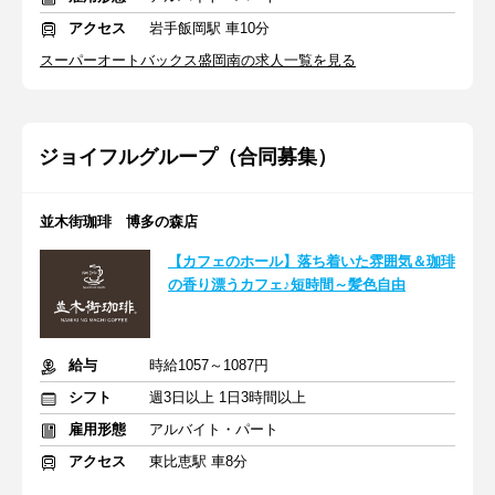
アクセス
岩手飯岡駅 車10分
スーパーオートバックス盛岡南の求人一覧を見る
ジョイフルグループ（合同募集）
並木街珈琲 博多の森店
【カフェのホール】落ち着いた雰囲気＆珈琲
の香り漂うカフェ♪短時間～髪色自由
給与
時給1057～1087円
シフト
週3日以上 1日3時間以上
雇用形態
アルバイト・パート
アクセス
東比恵駅 車8分