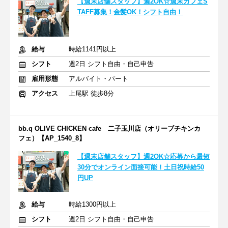
【週末店舗スタッフ】週2OK☆週末カフェS
TAFF募集！金髪OK！シフト自由！
給与
時給1141円以上
シフト
週2日 シフト自由・自己申告
雇用形態
アルバイト・パート
アクセス
上尾駅 徒歩8分
bb.q OLIVE CHICKEN cafe 二子玉川店（オリーブチキンカ
フェ）【AP_1540_8】
【週末店舗スタッフ】週2OK☆応募から最短
30分でオンライン面接可能！土日祝時給50
円UP
給与
時給1300円以上
シフト
週2日 シフト自由・自己申告