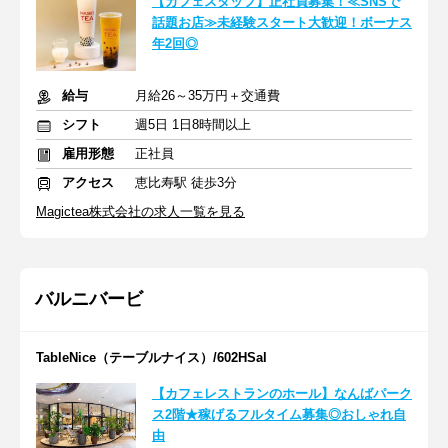
【カフェスタッフ】正社員募集！≪SNSで
話題お店≫未経験スタート大歓迎！ボーナス
年2回◎
給与
月給26～35万円＋交通費
シフト
週5日 1日8時間以上
雇用形態
正社員
アクセス
恵比寿駅 徒歩3分
Magictea株式会社の求人一覧を見る
バルニバービ
TableNice（テーブルナイス）/602HSal
【カフェレストランのホール】なんばパーク
ス2階★稼げるフルタイム募集◎おしゃれ自
由