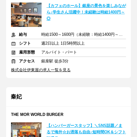
【カフェのホール】銀座の景色を楽しみなが
ら♪学生さん活躍中！未経験は時給1400円～
◎
給与
時給1500～1600円（未経験：時給1400円～）＋交通費
シフト
週2日以上 1日5時間以上
雇用形態
アルバイト・パート
アクセス
銀座駅 徒歩3分
株式会社伊東屋の求人一覧を見る
秦妃
THE MOR WORLD BURGER
【ハンバーガースタッフ】＼SNS話題／ま
るで海外☆お洒落も自由♪短時間OK＆シフト