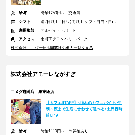
給与
時給1250円～ +交通費
シフト
週2日以上 1日4時間以上 シフト自由・自己申告
雇用形態
アルバイト・パート
アクセス
南町田グランベリーパーク駅 徒歩7分
株式会社ユニバーサル園芸社の求人一覧を見る
株式会社アモーレながすぎ
コメダ珈琲店 栗東綣店
【カフェSTAFF】<憧れのカフェバイト>早
朝～夜まで生活に合わせて選べる♪土日祝時
給UP★
給与
時給1110円～ ※昇給あり