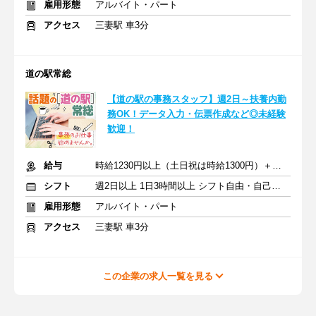
雇用形態
アルバイト・パート
アクセス
三妻駅 車3分
道の駅常総
【道の駅の事務スタッフ】週2日～扶養内勤
務OK！データ入力・伝票作成など◎未経験
歓迎！
給与
時給1230円以上（土日祝は時給1300円）＋交通費
シフト
週2日以上 1日3時間以上 シフト自由・自己申告
雇用形態
アルバイト・パート
アクセス
三妻駅 車3分
この企業の求人一覧を見る