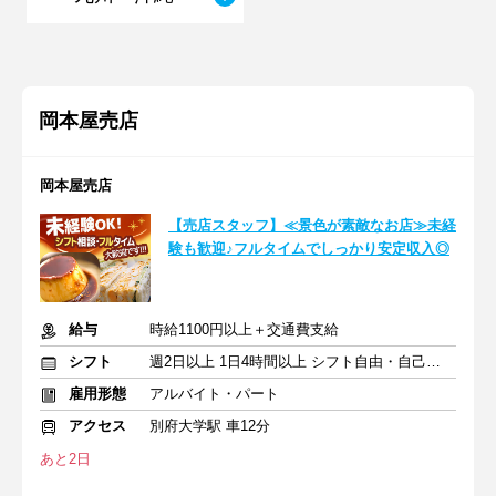
岡本屋売店
岡本屋売店
【売店スタッフ】≪景色が素敵なお店≫未経
験も歓迎♪フルタイムでしっかり安定収入◎
給与
時給1100円以上＋交通費支給
シフト
週2日以上 1日4時間以上 シフト自由・自己申告
雇用形態
アルバイト・パート
アクセス
別府大学駅 車12分
あと2日