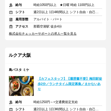
給与
時給1050円以上 ★日曜 時給 1100円以上
シフト
週2日以上 1日4時間以上 シフト自由・自己申告
雇用形態
アルバイト・パート
アクセス
那覇空港駅 徒歩4分
株式会社チェッカーサポートの求人一覧を見る
ルクア大阪
島パスタ ミケ
【カフェスタッフ】【履歴書不要】梅田駅徒
歩2分／ランチタイム限定募集／まかないあ
り
給与
時給1250円～+交通費規定支給
シフト
週2日以上 1日3時間以上 シフト自由・自己申告