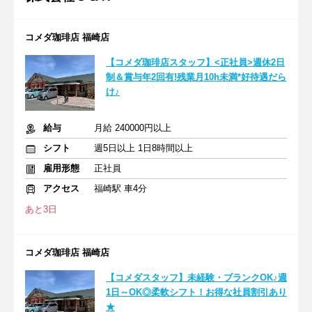
コメダ珈琲店 福崎店
【コメダ珈琲店スタッフ】<正社員>週休2日
制＆賞与年2回有!残業月10h未満*好待遇だら
け♪
給与
月給 240000円以上
シフト
週5日以上 1日8時間以上
雇用形態
正社員
アクセス
福崎駅 車4分
あと3日
コメダ珈琲店 福崎店
【コメダスタッフ】未経験・ブランクOK♪週
1日～OK◎柔軟シフト！お得な社員割引あり
★