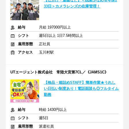
【仕分け・運搬など】＜残業少なめ＆年休1
33日＞カメラレンズの在庫管理！
給与
月給 197000円以上
シフト
週5日以上 1日7.5時間以上
雇用形態
正社員
アクセス
玉川村駅
UTエージェント株式会社 常陸大宮第7CL／《JAMS1C》
【検品・箱詰めSTAFF】簡単作業★うれし
い日払い制度あり！電話面談も◎フルタイム
勤務
給与
時給 1430円以上
シフト
週5日
雇用形態
派遣社員