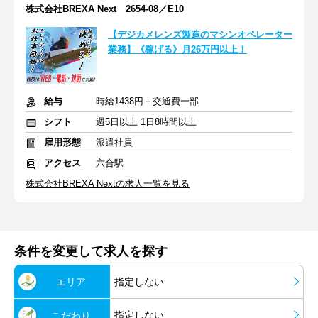
株式会社BREXA Next 2654-08／E10
【デジカメレンズ製造のマシンオペレーター
業務】《稼げる》月26万円以上！
給与
時給1438円＋交通費一部
シフト
週5日以上 1日8時間以上
雇用形態
派遣社員
アクセス
六合駅
株式会社BREXA Nextの求人一覧を見る
条件を変更して求人を探す
エリア
指定しない
指定しない
こだわり