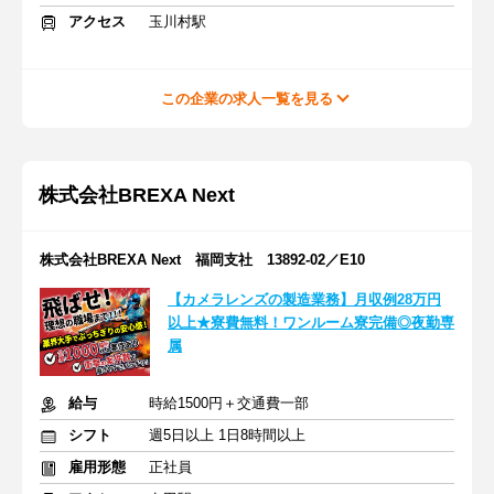
アクセス
玉川村駅
この企業の求人一覧を見る
株式会社BREXA Next
株式会社BREXA Next 福岡支社 13892-02／E10
【カメラレンズの製造業務】月収例28万円
以上★寮費無料！ワンルーム寮完備◎夜勤専
属
給与
時給1500円＋交通費一部
シフト
週5日以上 1日8時間以上
雇用形態
正社員