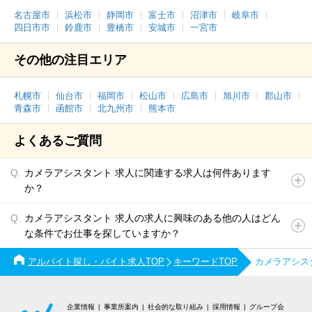
名古屋市
浜松市
静岡市
富士市
沼津市
岐阜市
四日市市
鈴鹿市
豊橋市
安城市
一宮市
その他の注目エリア
札幌市
仙台市
福岡市
松山市
広島市
旭川市
郡山市
青森市
函館市
北九州市
熊本市
よくあるご質問
カメラアシスタント 求人に関連する求人は何件あります
か？
カメラアシスタント 求人の求人に興味のある他の人はどん
な条件でお仕事を探していますか？
アルバイト探し・バイト求人TOP
キーワードTOP
カメラアシス
企業情報
事業所案内
社会的な取り組み
採用情報
グループ会