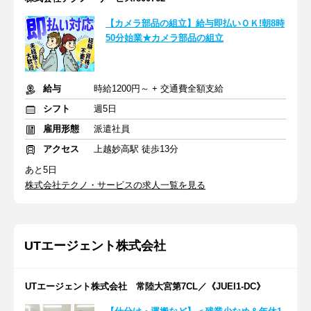
【カメラ部品の組立】給与即払いＯＫ!朝8時
50分始業★カメラ部品の組立
給与
時給1200円～ + 交通費全額支給
シフト
週5日
雇用形態
派遣社員
アクセス
上越妙高駅 徒歩13分
あと5日
株式会社テクノ・サービスの求人一覧を見る
UTエージェント株式会社
UTエージェント株式会社 常陸大宮第7CL／《JUEI1-DC》