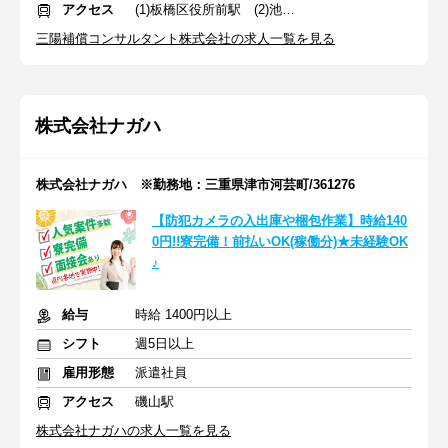
アクセス
(1)板橋区役所前駅 (2)池袋駅
三陽補償コンサルタント株式会社の求人一覧を見る
株式会社ナガハ
株式会社ナガハ ※勤務地：三重県津市河芸町/361276
【防犯カメラの入出庫や梱包作業】時給140
0円!!寮完備！前払いOK(稼働分)★未経験OK
♪
給与
時給 1400円以上
シフト
週5日以上
雇用形態
派遣社員
アクセス
磯山駅
株式会社ナガハの求人一覧を見る