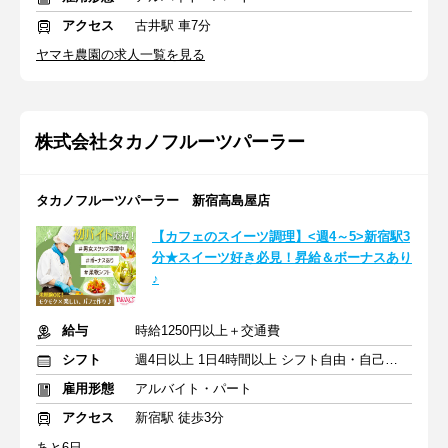
アクセス
古井駅 車7分
ヤマキ農園の求人一覧を見る
株式会社タカノフルーツパーラー
タカノフルーツパーラー 新宿高島屋店
【カフェのスイーツ調理】<週4～5>新宿駅3
分★スイーツ好き必見！昇給＆ボーナスあり
♪
給与
時給1250円以上＋交通費
シフト
週4日以上 1日4時間以上 シフト自由・自己申告
雇用形態
アルバイト・パート
アクセス
新宿駅 徒歩3分
あと6日