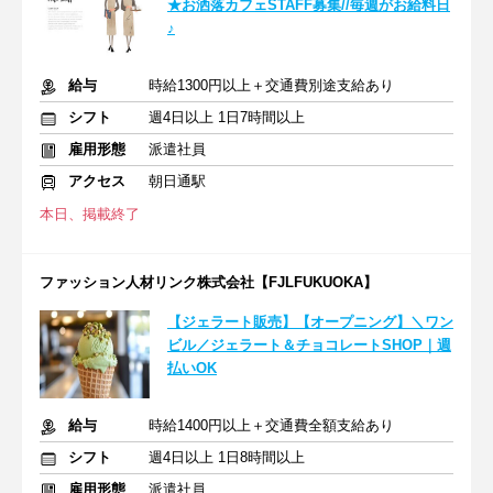
★お洒落カフェSTAFF募集//毎週がお給料日
♪
給与
時給1300円以上＋交通費別途支給あり
シフト
週4日以上 1日7時間以上
雇用形態
派遣社員
アクセス
朝日通駅
本日、掲載終了
ファッション人材リンク株式会社【FJLFUKUOKA】
【ジェラート販売】【オープニング】＼ワン
ビル／ジェラート＆チョコレートSHOP｜週
払いOK
給与
時給1400円以上＋交通費全額支給あり
シフト
週4日以上 1日8時間以上
雇用形態
派遣社員