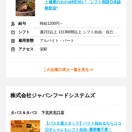
と健康のおかゆMENU♪*゜シフト相談◎未経
験歓迎*
給与
時給1200円～
シフト
週2日以上 1日3時間以上 シフト自由・自己申告
雇用形態
アルバイト・パート
アクセス
栄駅
この企業の求人一覧を見る
株式会社ジャパンフードシステムズ
タパス＆タパス 下北沢北口店
【パスタ屋スタッフ】バイト始めるならココ
◎オシャレもシフト自由♪履歴書不要！