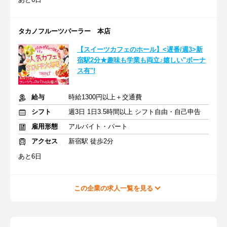
タカノフルーツパーラー 本店
【スイーツカフェのホール】<遅番/週3>新
宿駅2分★趣味も学業も両立♪嬉しい"ボーナ
ス有"!
給与
時給1300円以上＋交通費
シフト
週3日 1日3.5時間以上 シフト自由・自己申告
雇用形態
アルバイト・パート
アクセス
新宿駅 徒歩2分
あと6日
この企業の求人一覧を見る