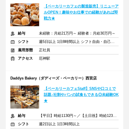
【ベーカリーカフェの製造販売】リニューア
ルOPEN！趣味やお仕事での経験があれば即
戦力★
給与
未経験：月給21万円～ 経験者：月給30万円～
シフト
週5日以上 1日8時間以上 シフト自由・自己申告
雇用形態
正社員
アクセス
厄神駅
Daddys Bakery（ダディーズ・ベーカリー）西宮店
【ベーカリーカフェStaff】SNSや口コミで
話題♪社割やパンの試食もできる◎未経験OK
★
給与
【平日】時給1130円～／【土日祝】時給1230円～ ＋交通費支給
シフト
週2日以上 1日3時間以上