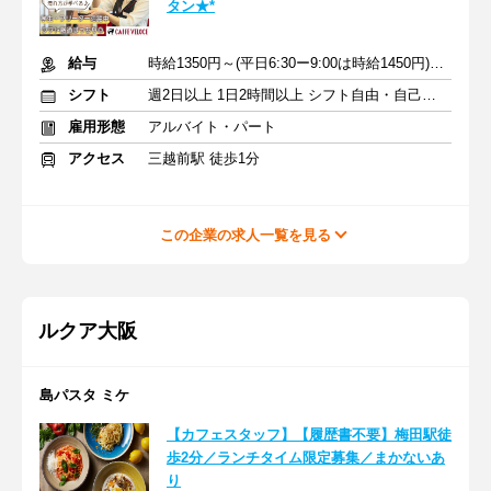
タン★*
給与
時給1350円～(平日6:30ー9:00は時給1450円)＋交通費
シフト
週2日以上 1日2時間以上 シフト自由・自己申告
雇用形態
アルバイト・パート
アクセス
三越前駅 徒歩1分
この企業の求人一覧を見る
ルクア大阪
島パスタ ミケ
【カフェスタッフ】【履歴書不要】梅田駅徒
歩2分／ランチタイム限定募集／まかないあ
り