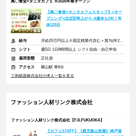
鳥〇食堂×タニタカフェ ※2026年春オープン
【鳥〇食堂×タニタカフェスタッフ】<オー
プニング>ほぼ定時上がり♪6連休もOK！年
休120日
給与
月給25万円以上※固定残業代含む＋賞与(年2回) ※交通費支給
シフト
週5日 1日8時間以上 シフト自由・自己申告
雇用形態
正社員
アクセス
横山駅 車8分
三和紙器株式会社の求人一覧を見る
ファッション人材リンク株式会社
ファッション人材リンク株式会社【FJLFUKUOKA】
【カフェSTAFF】《鹿児島山形屋》神戸発