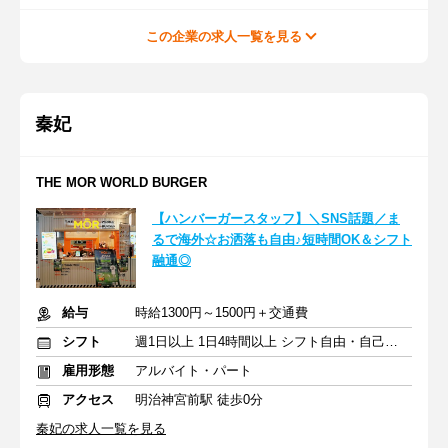
この企業の求人一覧を見る
秦妃
THE MOR WORLD BURGER
【ハンバーガースタッフ】＼SNS話題／ま
るで海外☆お洒落も自由♪短時間OK＆シフト
融通◎
給与
時給1300円～1500円＋交通費
シフト
週1日以上 1日4時間以上 シフト自由・自己申告
雇用形態
アルバイト・パート
アクセス
明治神宮前駅 徒歩0分
秦妃の求人一覧を見る