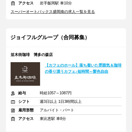
アクセス
岩手飯岡駅 車10分
スーパーオートバックス盛岡南の求人一覧を見る
ジョイフルグループ（合同募集）
並木街珈琲 博多の森店
【カフェのホール】落ち着いた雰囲気＆珈琲
の香り漂うカフェ♪短時間～髪色自由
給与
時給1057～1087円
シフト
週3日以上 1日3時間以上
雇用形態
アルバイト・パート
アクセス
東比恵駅 車8分