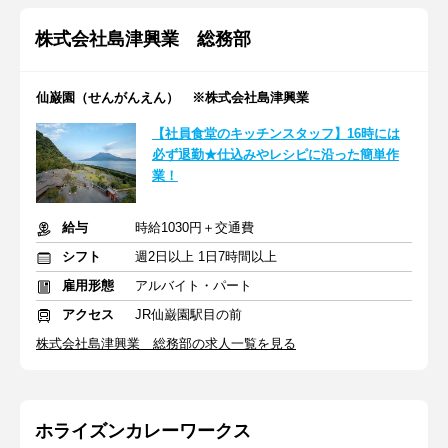
株式会社島津興業 総務部
仙巌園（せんがんえん） ※株式会社島津興業
【社員食堂のキッチンスタッフ】16時には
必ず退勤★仕込みやレシピに沿った簡単作
業！
給与
時給1030円＋交通費
シフト
週2日以上 1日7時間以上
雇用形態
アルバイト・パート
アクセス
JR仙巌園駅目の前
株式会社島津興業 総務部の求人一覧を見る
ホライズンカレーワークス