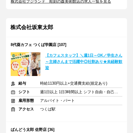
株式会社フジランド 彫刻の森美術館店の求人一覧を見る
株式会社坂東太郎
8代葵カフェ つくば学園店 [107]
【カフェスタッフ】＼週1日～OK／学生さん
～主婦さんまで活躍中◎社割あり★未経験歓
迎
給与
時給1130円以上+交通費支給(規定あり)
シフト
週1日以上 1日3時間以上 シフト自由・自己申告
雇用形態
アルバイト・パート
アクセス
つくば駅
ばんどう太郎 佐野店 [36]