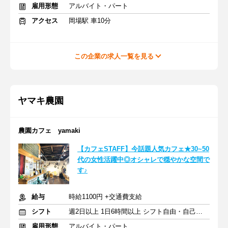
雇用形態
アルバイト・パート
アクセス
岡場駅 車10分
この企業の求人一覧を見る
ヤマキ農園
農園カフェ yamaki
【カフェSTAFF】今話題人気カフェ★30~50
代の女性活躍中◎オシャレで穏やかな空間で
す♪
給与
時給1100円 +交通費支給
シフト
週2日以上 1日6時間以上 シフト自由・自己申告
雇用形態
アルバイト・パート