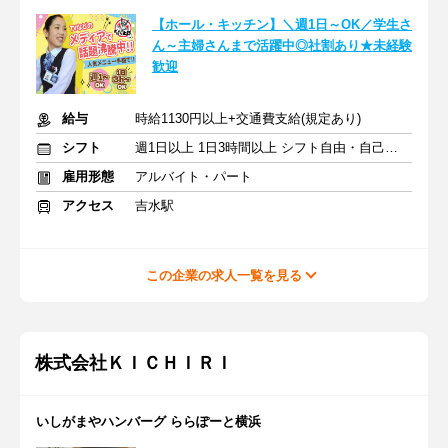
【ホール・キッチン】＼週1日～OK／学生さ
ん～主婦さんまで活躍中◎社割あり★未経験
歓迎
給与
時給1130円以上+交通費支給(規定あり)
シフト
週1日以上 1日3時間以上 シフト自由・自己申告
雇用形態
アルバイト・パート
アクセス
吉水駅
この企業の求人一覧を見る
株式会社ＫＩＣＨＩＲＩ
いしがまやハンバーグ ららぽーと横浜