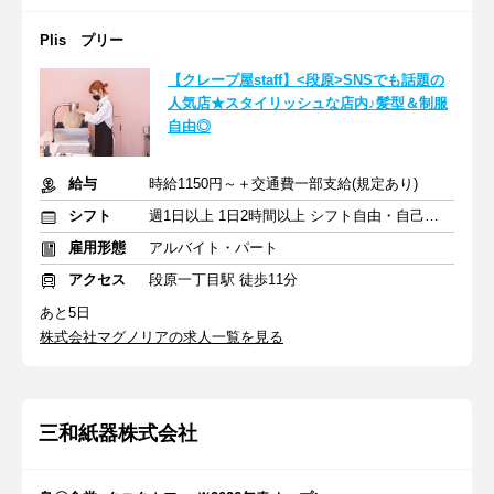
Plis プリー
【クレープ屋staff】<段原>SNSでも話題の
人気店★スタイリッシュな店内♪髪型＆制服
自由◎
給与
時給1150円～＋交通費一部支給(規定あり)
シフト
週1日以上 1日2時間以上 シフト自由・自己申告
雇用形態
アルバイト・パート
アクセス
段原一丁目駅 徒歩11分
あと5日
株式会社マグノリアの求人一覧を見る
三和紙器株式会社