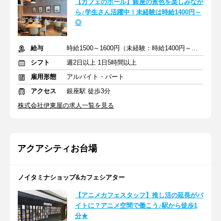
【カフェのホール】銀座の景色を楽しみなが
ら♪学生さん活躍中！未経験は時給1400円～
◎
給与
時給1500～1600円（未経験：時給1400円～）＋交通費
シフト
週2日以上 1日5時間以上
雇用形態
アルバイト・パート
アクセス
銀座駅 徒歩3分
株式会社伊東屋の求人一覧を見る
アクアシティお台場
ノイタミナショップ&カフェシアター
【アニメカフェスタッフ】推し活の延長がバ
イトに？アニメ空間で働こう♪駅から徒歩1
分★