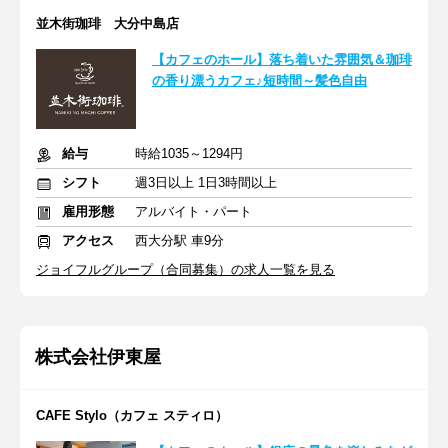
並木街珈琲 大分中島店
【カフェのホール】落ち着いた雰囲気＆珈琲
の香り漂うカフェ♪短時間～髪色自由
給与
時給1035～1294円
シフト
週3日以上 1日3時間以上
雇用形態
アルバイト・パート
アクセス
西大分駅 車9分
ジョイフルグループ（合同募集）の求人一覧を見る
株式会社伊東屋
CAFE Stylo（カフェ スティロ）