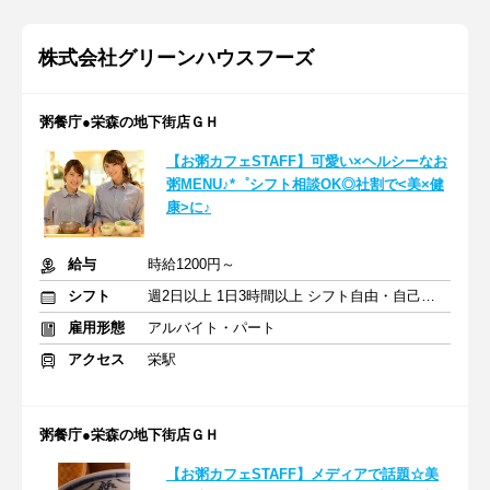
株式会社グリーンハウスフーズ
粥餐庁●栄森の地下街店ＧＨ
【お粥カフェSTAFF】可愛い×ヘルシーなお
粥MENU♪*゜シフト相談OK◎社割で<美×健
康>に♪
給与
時給1200円～
シフト
週2日以上 1日3時間以上 シフト自由・自己申告
雇用形態
アルバイト・パート
アクセス
栄駅
粥餐庁●栄森の地下街店ＧＨ
【お粥カフェSTAFF】メディアで話題☆美