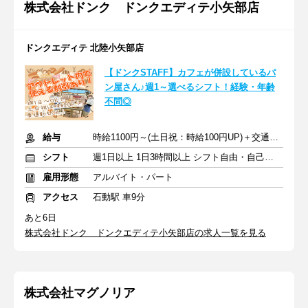
株式会社ドンク ドンクエディテ小矢部店
ドンクエディテ 北陸小矢部店
【ドンクSTAFF】カフェが併設しているパ
ン屋さん♪週1～選べるシフト！経験・年齢
不問◎
給与
時給1100円～(土日祝：時給100円UP)＋交通費別途規定支給
シフト
週1日以上 1日3時間以上 シフト自由・自己申告
雇用形態
アルバイト・パート
アクセス
石動駅 車9分
あと6日
株式会社ドンク ドンクエディテ小矢部店の求人一覧を見る
株式会社マグノリア