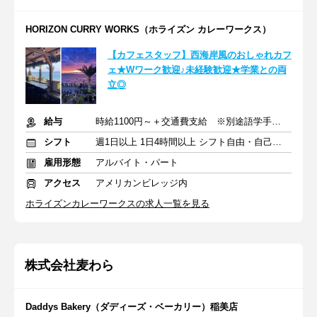
HORIZON CURRY WORKS（ホライズン カレーワークス）
【カフェスタッフ】西海岸風のおしゃれカフ
ェ★Wワーク歓迎♪未経験歓迎★学業との両
立◎
給与
時給1100円～＋交通費支給 ※別途語学手当あり
シフト
週1日以上 1日4時間以上 シフト自由・自己申告
雇用形態
アルバイト・パート
アクセス
アメリカンビレッジ内
ホライズンカレーワークスの求人一覧を見る
株式会社麦わら
Daddys Bakery（ダディーズ・ベーカリー）稲美店