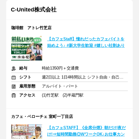
C‐United株式会社
珈琲館 アトレ竹芝店
【カフェStaff】憧れだったカフェバイトを
始めよう♪ #新大学生歓迎 #嬉しい社割あり
給与
時給1350円＋交通費
シフト
週2日以上 1日4時間以上 シフト自由・自己申告
雇用形態
アルバイト・パート
アクセス
(1)竹芝駅 (2)半蔵門駅
カフェ・ベローチェ 室町一丁目店
【カフェSTAFF】《全席分煙》朝だけ!夜だ
け!⇒短時間勤務◎WワークOK♪お仕事カン