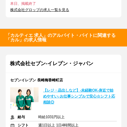
本日、掲載終了
株式会社グロップの求人一覧を見る
「カルティエ 求人」のアルバイト・バイトに関連する
「カル」の求人情報
株式会社セブン-イレブン・ジャパン
セブンイレブン 長崎梅香崎町店
【レジ・品出しなど】-未経験OK-身近で始
めやすい♪お仕事シンプルで安心☆シフト応
相談◎
給与
時給1031円以上
シフト
週1日以上 1日4時間以上