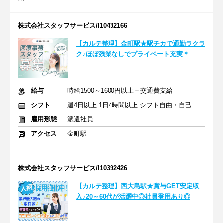
株式会社スタッフサービス/I10432166
【カルテ整理】金町駅★駅チカで通勤ラクラ
ク♪ほぼ残業なしでプライベート充実＊
給与
時給1500～1600円以上＋交通費支給
シフト
週4日以上 1日4時間以上 シフト自由・自己申告
雇用形態
派遣社員
アクセス
金町駅
株式会社スタッフサービス/I10392426
【カルテ整理】西大島駅★賞与GET安定収
入♪20～60代が活躍中◎社員登用あり◎