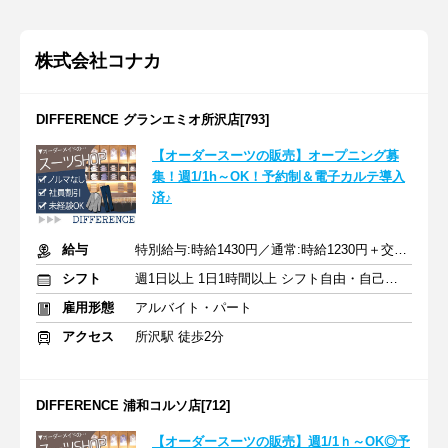
株式会社コナカ
DIFFERENCE グランエミオ所沢店[793]
【オーダースーツの販売】オープニング募
集！週1/1h～OK！予約制＆電子カルテ導入
済♪
給与
特別給与:時給1430円／通常:時給1230円＋交通費支給
シフト
週1日以上 1日1時間以上 シフト自由・自己申告
雇用形態
アルバイト・パート
アクセス
所沢駅 徒歩2分
DIFFERENCE 浦和コルソ店[712]
【オーダースーツの販売】週1/1ｈ～OK◎予