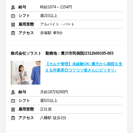
給与
時給1074～1154円
シフト
週2日以上
雇用形態
アルバイト・パート
アクセス
赤塚駅 車9分
株式会社ソラスト 勤務地：豊川市民病院/2312600105-003
【カルテ管理】未経験OK♪裏方から病院を支
える作業系◎コツコツ派さんにピッタリ♪
給与
月給18万6200円
シフト
週5日以上
雇用形態
正社員
アクセス
八幡駅 徒歩2分