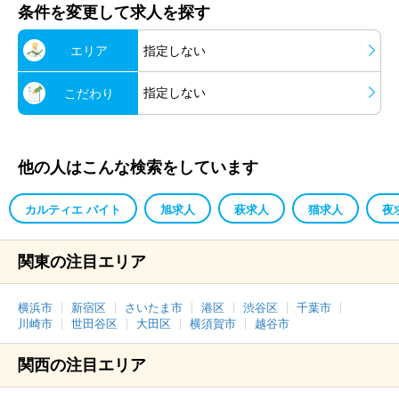
条件を変更して求人を探す
エリア
指定しない
指定しない
こだわり
他の人はこんな検索をしています
カルティエ バイト
旭求人
萩求人
猫求人
夜
関東の注目エリア
横浜市
新宿区
さいたま市
港区
渋谷区
千葉市
川崎市
世田谷区
大田区
横須賀市
越谷市
関西の注目エリア