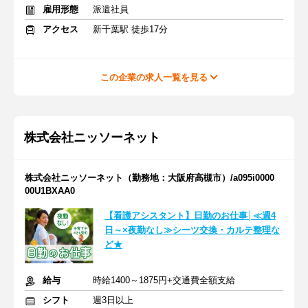
雇用形態
派遣社員
アクセス
新千葉駅 徒歩17分
この企業の求人一覧を見る
株式会社ニッソーネット
株式会社ニッソーネット（勤務地：大阪府高槻市）/a095i0000
00U1BXAA0
【看護アシスタント】日勤のお仕事│≪週4
日～×夜勤なし≫シーツ交換・カルテ整理な
ど★
給与
時給1400～1875円+交通費全額支給
シフト
週3日以上