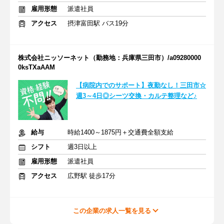
雇用形態
派遣社員
アクセス
摂津富田駅 バス19分
株式会社ニッソーネット（勤務地：兵庫県三田市）/a09280000
0ksTXaAAM
【病院内でのサポート】夜勤なし！三田市☆
週3～4日◎シーツ交換・カルテ整理など♪
給与
時給1400～1875円＋交通費全額支給
シフト
週3日以上
雇用形態
派遣社員
アクセス
広野駅 徒歩17分
この企業の求人一覧を見る