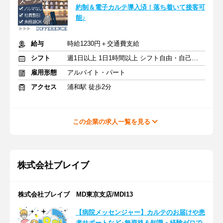
約制＆電子カルテ導入済！落ち着いて接客可
能♪
給与
時給1230円＋交通費支給
シフト
週1日以上 1日1時間以上 シフト自由・自己申告
雇用形態
アルバイト・パート
アクセス
浦和駅 徒歩2分
この企業の求人一覧を見る
株式会社ブレイブ
株式会社ブレイブ MD東京支店/MDI13
【病院メッセンジャー】カルテのお届けや患
者サポートなど♪無資格＆知識・経験ゼロで