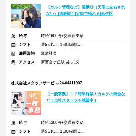
【カルテ管理など】通勤◎（天候に左右され
ない）|未経験可|定時で帰れる|麻生区
給与
時給1600円+交通費支給
シフト
週5日以上 1日8時間以上
雇用形態
派遣社員
アクセス
新百合ケ丘駅 徒歩1分
株式会社スタッフサービス/24-04411907
【一般事務】１７時半終業！カルテの照合な
ど！当社スタッフも就業中！
給与
時給1300円+交通費支給
シフト
週5日以上 1日8時間以上