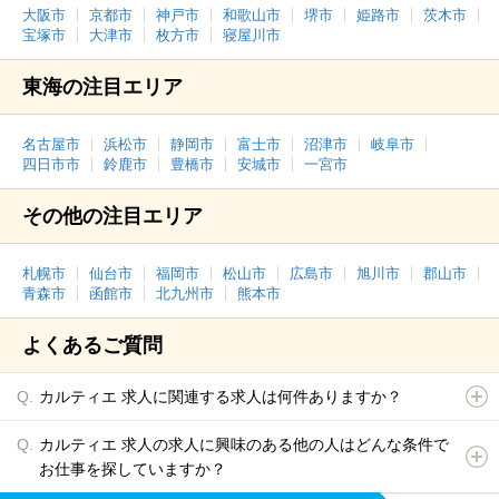
大阪市
京都市
神戸市
和歌山市
堺市
姫路市
茨木市
宝塚市
大津市
枚方市
寝屋川市
東海の注目エリア
名古屋市
浜松市
静岡市
富士市
沼津市
岐阜市
四日市市
鈴鹿市
豊橋市
安城市
一宮市
その他の注目エリア
札幌市
仙台市
福岡市
松山市
広島市
旭川市
郡山市
青森市
函館市
北九州市
熊本市
よくあるご質問
カルティエ 求人に関連する求人は何件ありますか？
カルティエ 求人の求人に興味のある他の人はどんな条件で
お仕事を探していますか？