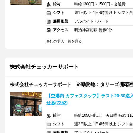
給与
時給1300円～1500円＋交通費
シフト
週1日以上 1日4時間以上 シフト
雇用形態
アルバイト・パート
アクセス
明治神宮前駅 徒歩0分
秦妃の求人一覧を見る
株式会社チェッカーサポート
株式会社チェッカーサポート ※勤務地：タリーズ 那覇空港店
【空港内 カフェスタッフ】ラスト20:30
せる(7252)
給与
時給1050円以上 ★日曜 時給 11
シフト
週2日以上 1日4時間以上 シフト
雇用形態
アルバイト・パート