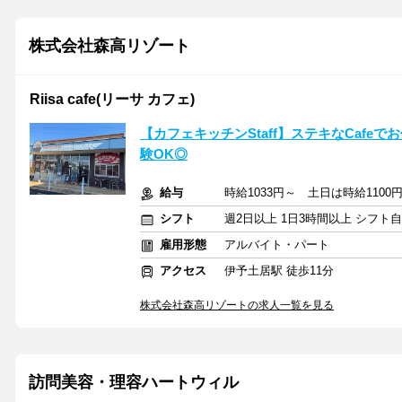
株式会社森高リゾート
Riisa cafe(リーサ カフェ)
【カフェキッチンStaff】ステキなCafe
験OK◎
給与
時給1033円～ 土日は時給1100
シフト
週2日以上 1日3時間以上 シフト
雇用形態
アルバイト・パート
アクセス
伊予土居駅 徒歩11分
株式会社森高リゾートの求人一覧を見る
訪問美容・理容ハートウィル