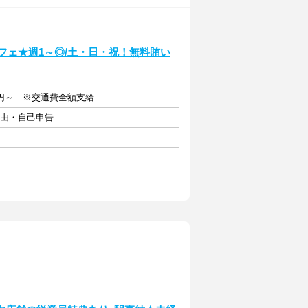
）
カフェ★週1～◎/土・日・祝！無料賄い
0円～ ※交通費全額支給
自由・自己申告