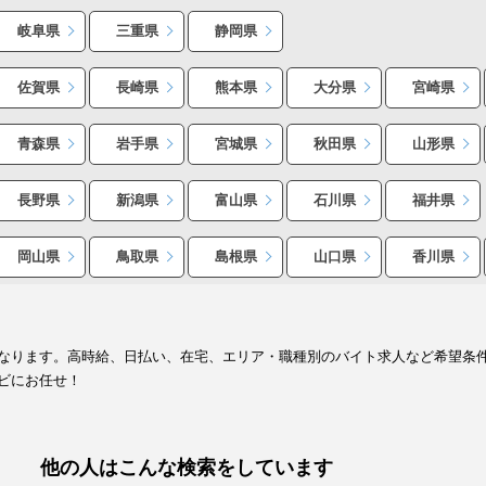
岐阜県
三重県
静岡県
佐賀県
長崎県
熊本県
大分県
宮崎県
青森県
岩手県
宮城県
秋田県
山形県
長野県
新潟県
富山県
石川県
福井県
岡山県
鳥取県
島根県
山口県
香川県
なります。高時給、日払い、在宅、エリア・職種別のバイト求人など希望条
ビにお任せ！
他の人はこんな検索をしています