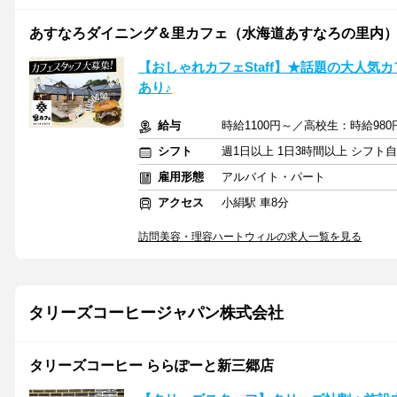
あすなろダイニング＆里カフェ（水海道あすなろの里内
【おしゃれカフェStaff】★話題の大人気
あり♪
給与
時給1100円～／高校生：時給98
シフト
週1日以上 1日3時間以上 シフト
雇用形態
アルバイト・パート
アクセス
小絹駅 車8分
訪問美容・理容ハートウィルの求人一覧を見る
タリーズコーヒージャパン株式会社
タリーズコーヒー ららぽーと新三郷店