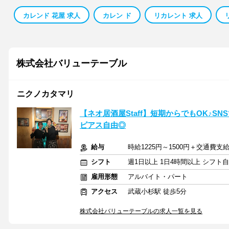
カレンド 花屋 求人
カレン ド
リカレント 求人
株式会社バリューテーブル
ニクノカタマリ
【ネオ居酒屋Staff】短期からでもOK♪
ピアス自由◎
給与
時給1225円～1500円＋交通費支
シフト
週1日以上 1日4時間以上 シフト
雇用形態
アルバイト・パート
アクセス
武蔵小杉駅 徒歩5分
株式会社バリューテーブルの求人一覧を見る