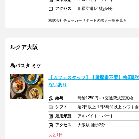
アクセス
那覇空港駅 徒歩4分
株式会社チェッカーサポートの求人一覧を見る
ルクア大阪
島パスタ ミケ
【カフェスタッフ】【履歴書不要】梅田駅
ないあり
給与
時給1250円～+交通費規定支給
シフト
週2日以上 1日3時間以上 シフト
雇用形態
アルバイト・パート
アクセス
大阪駅 徒歩2分
あと1日