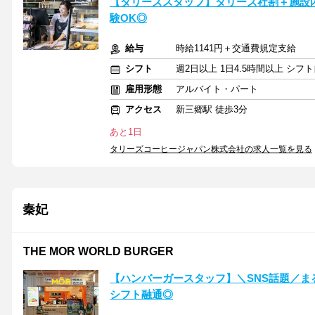
【タリーズスタッフ】タリーズ社割＋施設
験OK◎
給与
時給1141円＋交通費規定支給
シフト
週2日以上 1日4.5時間以上 シ
雇用形態
アルバイト・パート
アクセス
新三郷駅 徒歩3分
あと1日
タリーズコーヒージャパン株式会社の求人一覧を見る
秦妃
THE MOR WORLD BURGER
【ハンバーガースタッフ】＼SNS話題／ま
シフト融通◎