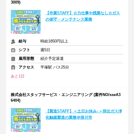
3009)
【作業STAFF】☆力仕事や残業なし☆ガス
の保守・メンテナンス業務
給与
時給1850円以上
シフト
週5日
雇用形態
紹介予定派遣
アクセス
平塚駅 バス25分
あと1日
株式会社スタッフサービス・エンジニアリング (案件NO/sseA3
6404)
【製造STAFF】＜土日お休み♪＞排出ガス浄
化触媒製造の業務＠掛川市