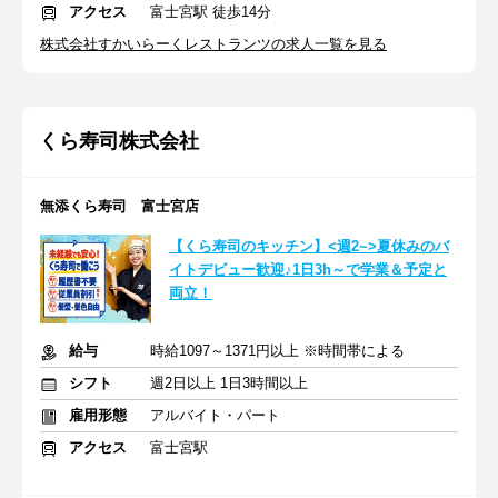
アクセス
富士宮駅 徒歩14分
株式会社すかいらーくレストランツの求人一覧を見る
くら寿司株式会社
無添くら寿司 富士宮店
【くら寿司のキッチン】<週2~>夏休みのバ
イトデビュー歓迎♪1日3h～で学業＆予定と
両立！
給与
時給1097～1371円以上 ※時間帯による
シフト
週2日以上 1日3時間以上
雇用形態
アルバイト・パート
アクセス
富士宮駅