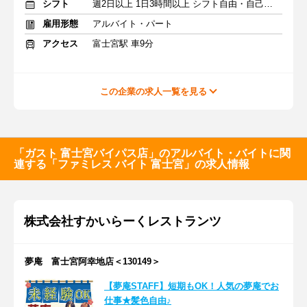
シフト
週2日以上 1日3時間以上 シフト自由・自己申告
雇用形態
アルバイト・パート
アクセス
富士宮駅 車9分
この企業の求人一覧を見る
「ガスト 富士宮バイパス店」のアルバイト・バイトに関
連する「ファミレス バイト 富士宮」の求人情報
株式会社すかいらーくレストランツ
夢庵 富士宮阿幸地店＜130149＞
【夢庵STAFF】短期もOK！人気の夢庵でお
仕事★髪色自由♪