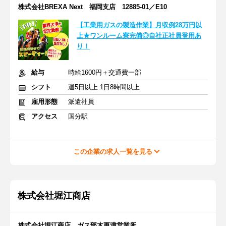
株式会社BREXA Next 福岡支店 12885-01／E10
【工業用ガスの製造作業】月収例28万円以
上★ワンルーム寮完備◎自社正社員登用あ
り！
給与
時給1600円＋交通費一部
シフト
週5日以上 1日8時間以上
雇用形態
派遣社員
アクセス
国分駅
この企業の求人一覧を見る
株式会社堀江商店
株式会社堀江商店 ガス部木更津営業所