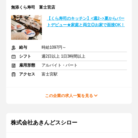
無添くら寿司 富士宮店
【くら寿司のキッチン】<週2~>夏からパー
トデビュー★家庭と両立◎お家で面接OK！
給与
時給1097円～
シフト
週2日以上 1日3時間以上
雇用形態
アルバイト・パート
アクセス
富士宮駅
この企業の求人一覧を見る
株式会社あきんどスシロー