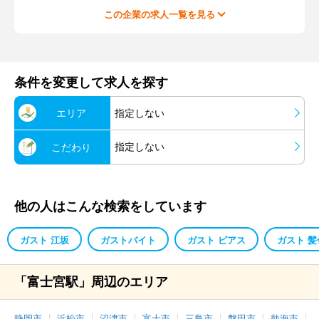
この企業の求人一覧を見る
条件を変更して求人を探す
エリア
指定しない
指定しない
こだわり
他の人はこんな検索をしています
ガスト 江坂
ガストバイト
ガスト ピアス
ガスト 
「富士宮駅」周辺のエリア
静岡市
浜松市
沼津市
富士市
三島市
磐田市
熱海市