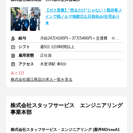
【ガス営業】"売るだけ"じゃない！既存客メ
インで脱ノルマ地獄◎土日祝休み/社宅あり
★
給与
月給24万4100円～37万5400円＋交通費 ※賞与年2回／昇給あり
シフト
週5日 1日8時間以上
雇用形態
正社員
アクセス
木更津駅 車6分
あと1日
株式会社堀江商店の求人一覧を見る
株式会社スタッフサービス エンジニアリング
事業本部
株式会社スタッフサービス・エンジニアリング (案件NO/sseA1