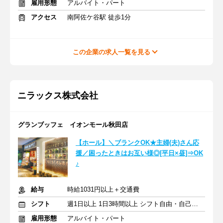
雇用形態
アルバイト・パート
アクセス
南阿佐ケ谷駅 徒歩1分
この企業の求人一覧を見る
ニラックス株式会社
グランブッフェ イオンモール秋田店
【ホール】＼ブランクOK★主婦(夫)さん応
援／困ったときはお互い様◎[平日×昼]⇒OK
♪
給与
時給1031円以上＋交通費
シフト
週1日以上 1日3時間以上 シフト自由・自己申告
雇用形態
アルバイト・パート