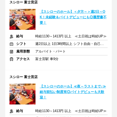
スシロー 富士宮店
【スシローのホール】＜夕方～＞週2日～O
K！未経験＆バイトデビューにも◎履歴書不
要！
給与
時給1130～1413円 以上 ≪土日祝は時給UP≫
シフト
週2日以上 1日3時間以上 シフト自由・自己申告
雇用形態
アルバイト・パート
アクセス
富士宮駅 車9分
スシロー 富士宮店
【スシローのホール】≪夜～ラストまで♪≫
給与前払い制度有◎バイトデビューも大歓
迎！
給与
時給1130～1413円 以上 ≪土日祝は時給UP≫