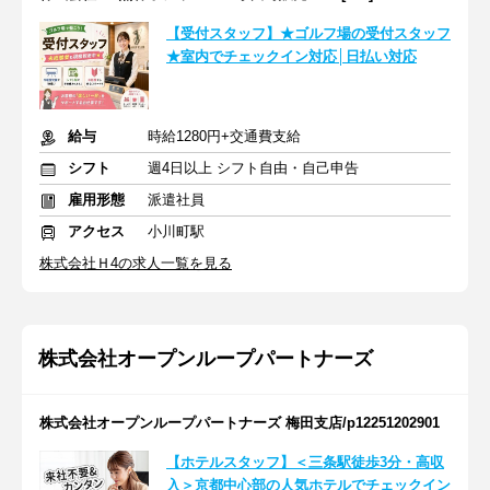
【受付スタッフ】★ゴルフ場の受付スタッフ
★室内でチェックイン対応│日払い対応
給与
時給1280円+交通費支給
シフト
週4日以上 シフト自由・自己申告
雇用形態
派遣社員
アクセス
小川町駅
株式会社Ｈ4の求人一覧を見る
株式会社オープンループパートナーズ
株式会社オープンループパートナーズ 梅田支店/p12251202901
【ホテルスタッフ】＜三条駅徒歩3分・高収
入＞京都中心部の人気ホテルでチェックイン