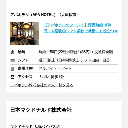
アパホテル（APA HOTEL）〈大垣駅前〉
【アパホテルのフロント】深夜時給1438
円！未経験◎シフト柔軟で就活にも役立つ★
給与
時給1150円(22時以降は1438円)＋交通費全額支給
シフト
週2日以上 1日4時間以上 シフト自由・自己申告
雇用形態
アルバイト・パート
アクセス
大垣駅 徒歩1分
アパホテル株式会社の求人一覧を見る
日本マクドナルド株式会社
マクドナルド 大垣バイパス店