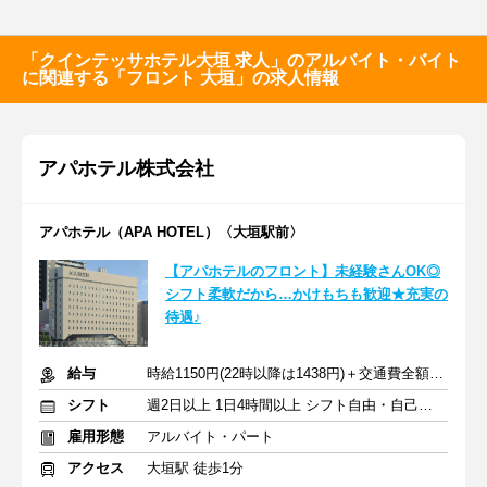
「クインテッサホテル大垣 求人」のアルバイト・バイト
に関連する「フロント 大垣」の求人情報
アパホテル株式会社
アパホテル（APA HOTEL）〈大垣駅前〉
【アパホテルのフロント】未経験さんOK◎
シフト柔軟だから…かけもちも歓迎★充実の
待遇♪
給与
時給1150円(22時以降は1438円)＋交通費全額支給
シフト
週2日以上 1日4時間以上 シフト自由・自己申告
雇用形態
アルバイト・パート
アクセス
大垣駅 徒歩1分