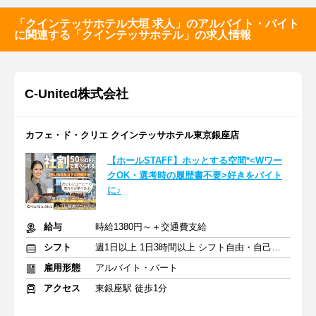
「クインテッサホテル大垣 求人」のアルバイト・バイト
に関連する「クインテッサホテル」の求人情報
C‐United株式会社
カフェ・ド・クリエ クインテッサホテル東京銀座店
【ホールSTAFF】ホッとする空間*<Wワー
クOK・選考時の履歴書不要>好きをバイト
に♪
給与
時給1380円～＋交通費支給
シフト
週1日以上 1日3時間以上 シフト自由・自己申告
雇用形態
アルバイト・パート
アクセス
東銀座駅 徒歩1分