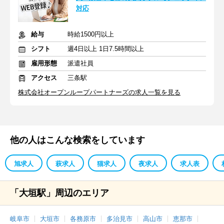
対応
給与
時給1500円以上
シフト
週4日以上 1日7.5時間以上
雇用形態
派遣社員
アクセス
三条駅
株式会社オープンループパートナーズの求人一覧を見る
他の人はこんな検索をしています
旭求人
萩求人
猫求人
夜求人
求人表
「大垣駅」周辺のエリア
岐阜市
大垣市
各務原市
多治見市
高山市
恵那市