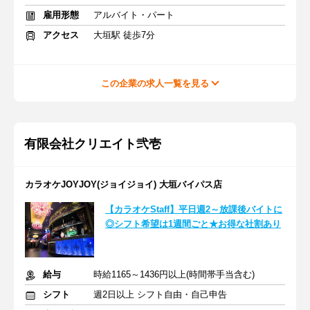
雇用形態
アルバイト・パート
アクセス
大垣駅 徒歩7分
この企業の求人一覧を見る
有限会社クリエイト弐壱
カラオケJOYJOY(ジョイジョイ) 大垣バイパス店
【カラオケStaff】平日週2～放課後バイトに
◎シフト希望は1週間ごと★お得な社割あり
給与
時給1165～1436円以上(時間帯手当含む)
シフト
週2日以上 シフト自由・自己申告