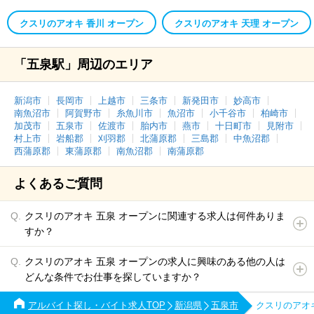
クスリのアオキ 香川 オープン
クスリのアオキ 天理 オープン
「五泉駅」周辺のエリア
新潟市
長岡市
上越市
三条市
新発田市
妙高市
南魚沼市
阿賀野市
糸魚川市
魚沼市
小千谷市
柏崎市
加茂市
五泉市
佐渡市
胎内市
燕市
十日町市
見附市
村上市
岩船郡
刈羽郡
北蒲原郡
三島郡
中魚沼郡
西蒲原郡
東蒲原郡
南魚沼郡
南蒲原郡
よくあるご質問
クスリのアオキ 五泉 オープンに関連する求人は何件ありま
すか？
クスリのアオキ 五泉 オープンの求人に興味のある他の人は
どんな条件でお仕事を探していますか？
アルバイト探し・バイト求人TOP
新潟県
五泉市
クスリのアオ