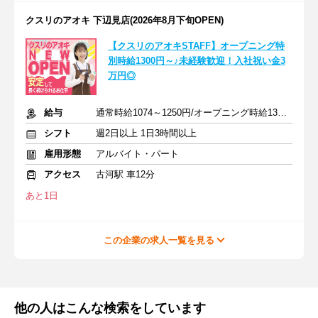
クスリのアオキ 下辺見店(2026年8月下旬OPEN)
【クスリのアオキSTAFF】オープニング特
別時給1300円～♪未経験歓迎！入社祝い金3
万円◎
給与
通常時給1074～1250円/オープニング時給1300～1400円
シフト
週2日以上 1日3時間以上
雇用形態
アルバイト・パート
アクセス
古河駅 車12分
あと1日
この企業の求人一覧を見る
他の人はこんな検索をしています