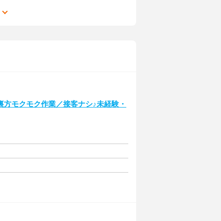
る
裏方モクモク作業／接客ナシ♪未経験・