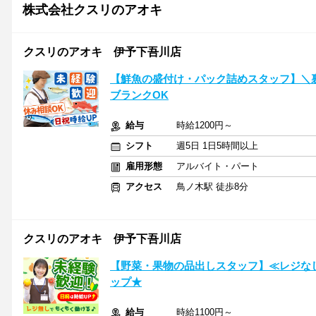
株式会社クスリのアオキ
クスリのアオキ 伊予下吾川店
【鮮魚の盛付け・パック詰めスタッフ】＼
ブランクOK
給与
時給1200円～
シフト
週5日 1日5時間以上
雇用形態
アルバイト・パート
アクセス
鳥ノ木駅 徒歩8分
クスリのアオキ 伊予下吾川店
【野菜・果物の品出しスタッフ】≪レジな
ップ★
給与
時給1100円～