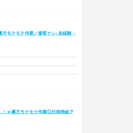
裏方モクモク作業／接客ナシ♪未経験・
し！≫裏方モクモク作業◎日祝時給ア