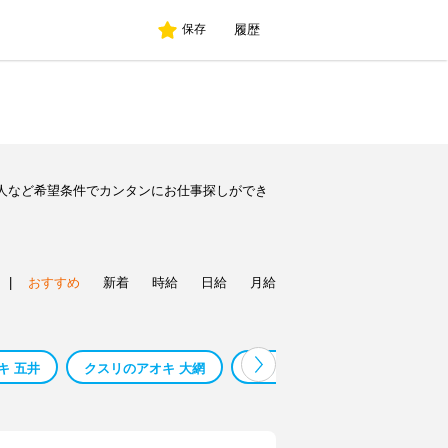
履歴
保存
人など希望条件でカンタンにお仕事探しができ
|
おすすめ
新着
時給
日給
月給
キ 五井
クスリのアオキ 大網
クスリのアオキ 神川
クス