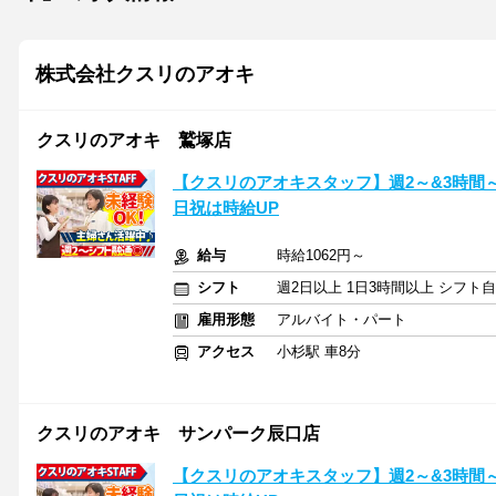
株式会社クスリのアオキ
クスリのアオキ 鷲塚店
【クスリのアオキスタッフ】週2～&3時間
日祝は時給UP
給与
時給1062円～
シフト
週2日以上 1日3時間以上 シフト
雇用形態
アルバイト・パート
アクセス
小杉駅 車8分
クスリのアオキ サンパーク辰口店
【クスリのアオキスタッフ】週2～&3時間