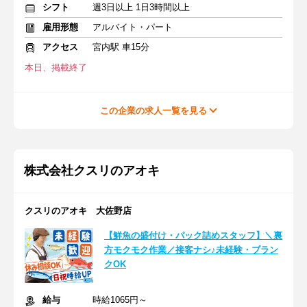
シフト
週3日以上 1日3時間以上
雇用形態
アルバイト・パート
アクセス
宮内駅 車15分
本日、掲載終了
この企業の求人一覧を見る
株式会社クスリのアオキ
クスリのアオキ 大佐野店
【鮮魚の盛付け・パック詰めスタッフ】＼裏
方モクモク作業／接客ナシ♪未経験・ブラン
クOK
給与
時給1065円～