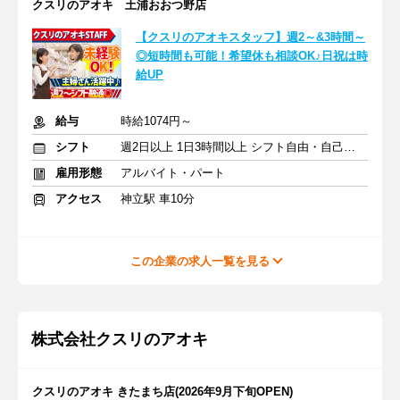
クスリのアオキ 土浦おおつ野店
【クスリのアオキスタッフ】週2～&3時間～
◎短時間も可能！希望休も相談OK♪日祝は時
給UP
給与
時給1074円～
シフト
週2日以上 1日3時間以上 シフト自由・自己申告
雇用形態
アルバイト・パート
アクセス
神立駅 車10分
この企業の求人一覧を見る
株式会社クスリのアオキ
クスリのアオキ きたまち店(2026年9月下旬OPEN)