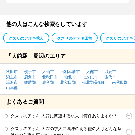
他の人はこんな検索をしています
クスリのアオキ求人
クスリのアオキ四方
クスリのアオキ 
「大館駅」周辺のエリア
秋田市
横手市
大仙市
由利本荘市
大館市
男鹿市
潟上市
鹿角市
北秋田市
仙北市
にかほ市
能代市
湯沢市
雄勝郡
鹿角郡
北秋田郡
仙北郡美郷町
南秋田郡
山本郡
よくあるご質問
クスリのアオキ 大館に関連する求人は何件ありますか？
クスリのアオキ 大館の求人に興味のある他の人はどんな条