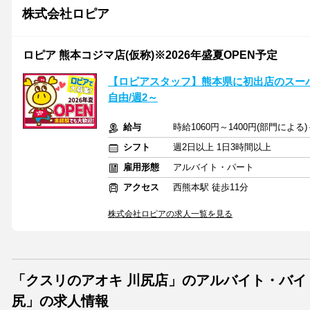
株式会社ロピア
ロピア 熊本コジマ店(仮称)※2026年盛夏OPEN予定
【ロピアスタッフ】熊本県に初出店のスー
自由/週2～
給与
時給1060円～1400円(部門によ
シフト
週2日以上 1日3時間以上
雇用形態
アルバイト・パート
アクセス
西熊本駅 徒歩11分
株式会社ロピアの求人一覧を見る
「クスリのアオキ 川尻店」のアルバイト・バイ
尻」の求人情報