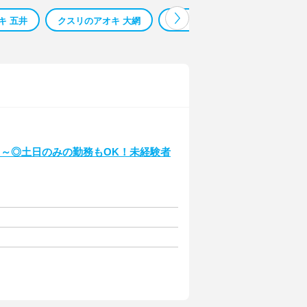
キ 五井
クスリのアオキ 大網
クスリのアオキ 神川
クス
日～◎土日のみの勤務もOK！未経験者