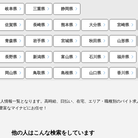
岐阜県
三重県
静岡県
佐賀県
長崎県
熊本県
大分県
宮崎県
青森県
岩手県
宮城県
秋田県
山形県
長野県
新潟県
富山県
石川県
福井県
岡山県
鳥取県
島根県
山口県
香川県
求人情報一覧となります。高時給、日払い、在宅、エリア・職種別のバイト求
豊富なマイナビにお任せ！
他の人はこんな検索をしています