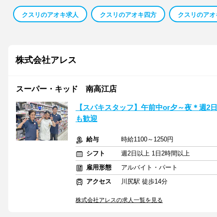
クスリのアオキ求人
クスリのアオキ四方
クスリのアオ
株式会社アレス
スーパー・キッド 南高江店
【スパキスタッフ】午前中or夕～夜＊週2
も歓迎
給与
時給1100～1250円
シフト
週2日以上 1日2時間以上
雇用形態
アルバイト・パート
アクセス
川尻駅 徒歩14分
株式会社アレスの求人一覧を見る