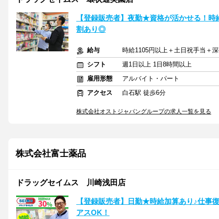
【登録販売者】夜勤★資格が活かせる！時
割あり◎
給与
時給1105円以上＋土日祝手当＋
シフト
週1日以上 1日8時間以上
雇用形態
アルバイト・パート
アクセス
白石駅 徒歩6分
株式会社オストジャパングループの求人一覧を見る
株式会社富士薬品
ドラッグセイムス 川崎浅田店
【登録販売者】日勤★時給加算あり♪仕事復
アスOK！