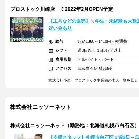
プロストック川崎店 ※2022年2月OPEN予定
【工具などの販売】＼学生・未経験も大歓
祝い金あり
給与
時給1360～1410円＋交通費
シフト
週3日以上 1日5時間以上
雇用形態
アルバイト・パート
アクセス
武蔵白石駅 徒歩9分
株式会社小泉 プロストック事業部の求人一覧を見る
株式会社ニッソーネット
株式会社ニッソーネット（勤務地：北海道札幌市白石区）/a095
【支援スタッフ】札幌市白石区☆週3日～