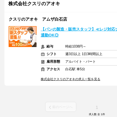
株式会社クスリのアオキ
クスリのアオキ アムザ白石店
【パンの製造・販売スタッフ】≪レジ対応
通勤OK◎
給与
時給1038円～
シフト
週3日以上 1日3時間以上
雇用形態
アルバイト・パート
アクセス
白石駅 車5分
株式会社クスリのアオキの求人一覧を見る
1
前のページへ
求人数 全
1
件