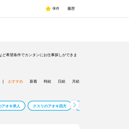
履歴
保存
など希望条件でカンタンにお仕事探しができま
|
おすすめ
新着
時給
日給
月給
のアオキ求人
クスリのアオキ四方
クスリのアオキ 五井