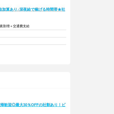
給加算あり♪深夜給で稼げる時間帯★社
深夜割増＋交通費支給
帰歓迎◎最大30％OFFの社割あり！ピ