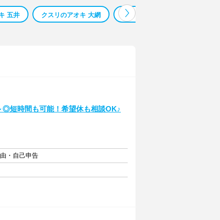
キ 五井
クスリのアオキ 大網
クスリのアオキ 神川
クス
～◎短時間も可能！希望休も相談OK♪
自由・自己申告