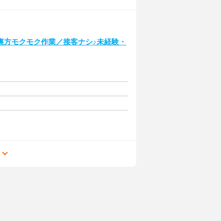
裏方モクモク作業／接客ナシ♪未経験・
る