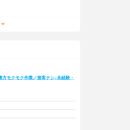
る
裏方モクモク作業／接客ナシ♪未経験・