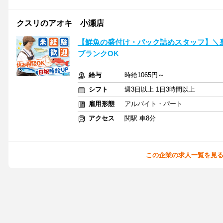
クスリのアオキ 小瀬店
【鮮魚の盛付け・パック詰めスタッフ】＼
ブランクOK
給与
時給1065円～
シフト
週3日以上 1日3時間以上
雇用形態
アルバイト・パート
アクセス
関駅 車8分
この企業の求人一覧を見