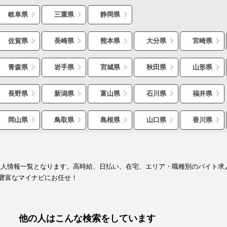
岐阜県
三重県
静岡県
佐賀県
長崎県
熊本県
大分県
宮崎県
青森県
岩手県
宮城県
秋田県
山形県
長野県
新潟県
富山県
石川県
福井県
岡山県
鳥取県
島根県
山口県
香川県
求人情報一覧となります。高時給、日払い、在宅、エリア・職種別のバイト求
豊富なマイナビにお任せ！
他の人はこんな検索をしています