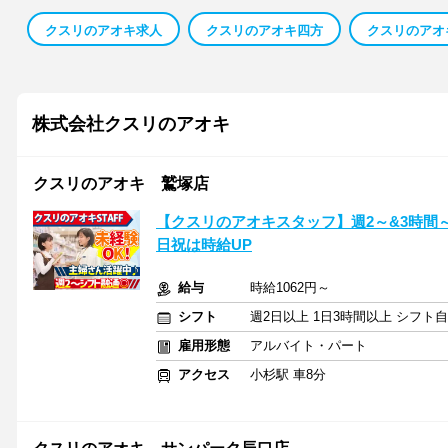
クスリのアオキ求人
クスリのアオキ四方
クスリのアオ
株式会社クスリのアオキ
クスリのアオキ 鷲塚店
【クスリのアオキスタッフ】週2～&3時間
日祝は時給UP
給与
時給1062円～
シフト
週2日以上 1日3時間以上 シフト
雇用形態
アルバイト・パート
アクセス
小杉駅 車8分