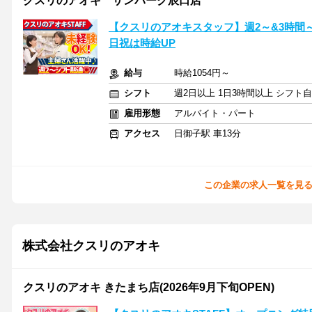
クスリのアオキ サンパーク辰口店
【クスリのアオキスタッフ】週2～&3時間
日祝は時給UP
給与
時給1054円～
シフト
週2日以上 1日3時間以上 シフト
雇用形態
アルバイト・パート
アクセス
日御子駅 車13分
この企業の求人一覧を見
株式会社クスリのアオキ
クスリのアオキ きたまち店(2026年9月下旬OPEN)