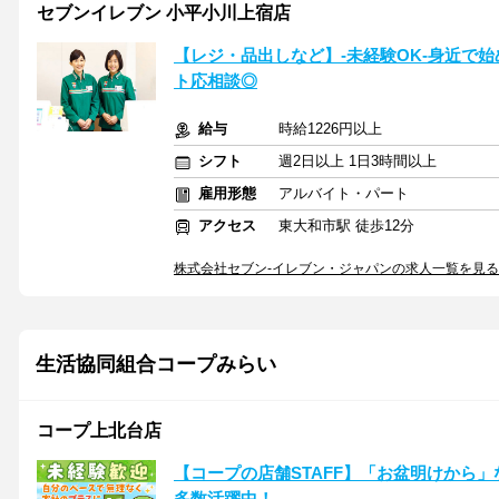
セブンイレブン 小平小川上宿店
【レジ・品出しなど】-未経験OK-身近で
ト応相談◎
給与
時給1226円以上
シフト
週2日以上 1日3時間以上
雇用形態
アルバイト・パート
アクセス
東大和市駅 徒歩12分
株式会社セブン-イレブン・ジャパンの求人一覧を見る
生活協同組合コープみらい
コープ上北台店
【コープの店舗STAFF】「お盆明けから」
多数活躍中！