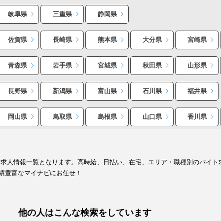
岐阜県
三重県
静岡県
佐賀県
長崎県
熊本県
大分県
宮崎県
青森県
岩手県
宮城県
秋田県
山形県
長野県
新潟県
富山県
石川県
福井県
岡山県
鳥取県
島根県
山口県
香川県
ト求人情報一覧となります。高時給、日払い、在宅、エリア・職種別のバイト
績豊富なマイナビにお任せ！
他の人はこんな検索をしています