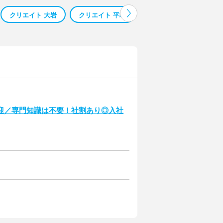
クリエイト 大岩
クリエイト 平塚
クリエイト 野庭
ク
迎／専門知識は不要！社割あり◎入社