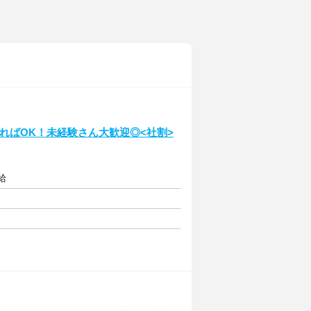
ればOK！未経験さん大歓迎◎<社割>
給