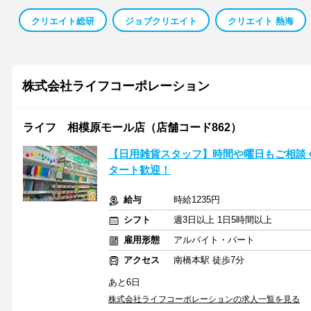
クリエイト総研
ジョブクリエイト
クリエイト 熱海
株式会社ライフコーポレーション
ライフ 相模原モール店（店舗コード862）
【日用雑貨スタッフ】時間や曜日もご相談
タート歓迎！
給与
時給1235円
シフト
週3日以上 1日5時間以上
雇用形態
アルバイト・パート
アクセス
南橋本駅 徒歩7分
あと6日
株式会社ライフコーポレーションの求人一覧を見る