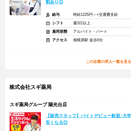
割あり◎
給与
時給1225円～+交通費支給
シフト
週3日以上
雇用形態
アルバイト・パート
アクセス
相模原駅 徒歩0分
この企業の求人一覧を見
株式会社スギ薬局
スギ薬局グループ 陽光台店
【販売スタッフ】バイトデビュー歓迎♪大
安くなる◎