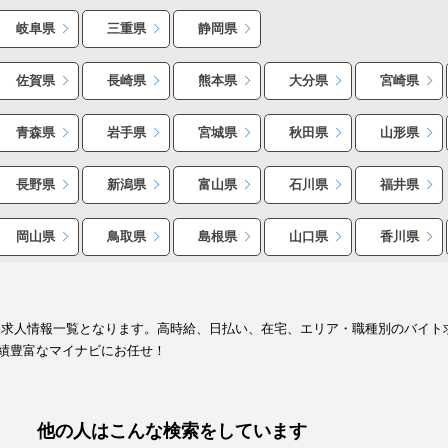
岐阜県
三重県
静岡県
佐賀県
長崎県
熊本県
大分県
宮崎県
青森県
岩手県
宮城県
秋田県
山形県
長野県
新潟県
富山県
石川県
福井県
岡山県
鳥取県
島根県
山口県
香川県
ト求人情報一覧となります。高時給、日払い、在宅、エリア・職種別のバイト
績豊富なマイナビにお任せ！
他の人はこんな検索をしています