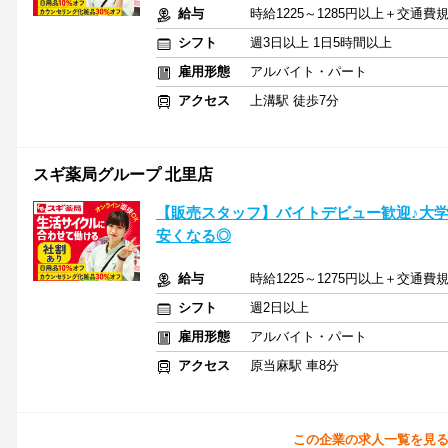
給与
時給1225～1285円以上＋交通費
シフト
週3日以上 1日5時間以上
雇用形態
アルバイト・パート
アクセス
上溝駅 徒歩7分
スギ薬局グループ 北里店
【販売スタッフ】バイトデビュー歓迎♪大
安くなる◎
給与
時給1225～1275円以上＋交通費
シフト
週2日以上
雇用形態
アルバイト・パート
アクセス
原当麻駅 車8分
この企業の求人一覧を見