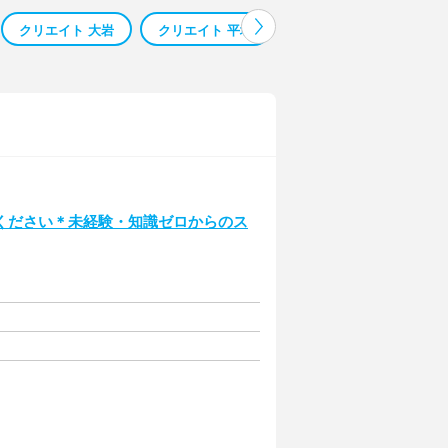
クリエイト 大岩
クリエイト 平塚
クリエイト 野庭
ク
ください＊未経験・知識ゼロからのス