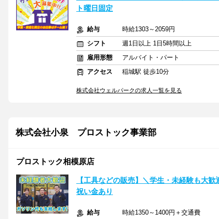
ト曜日固定
給与
時給1303～2059円
シフト
週1日以上 1日5時間以上
雇用形態
アルバイト・パート
アクセス
稲城駅 徒歩10分
株式会社ウェルパークの求人一覧を見る
株式会社小泉 プロストック事業部
プロストック相模原店
【工具などの販売】＼学生・未経験も大歓
祝い金あり
給与
時給1350～1400円＋交通費