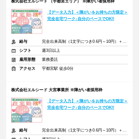
株式会社エルシード （宇都宮エリア） ※障がい者採用枠
【データ入力】＜障がいをお持ちの方限定＞
完全在宅ワーク♪自分のペースでOK!!
給与
完全出来高制（1文字につき0.6円～10円）＋皆勤手当
シフト
週3日以上
雇用形態
業務委託
アクセス
宇都宮駅 徒歩0分
株式会社エルシード 大宮事業所 ※障がい者採用枠
【データ入力】＜障がいをお持ちの方限定＞
完全在宅ワーク♪自分のペースでOK!!
給与
完全出来高制（1文字につき0.6円～10円）＋皆勤手当