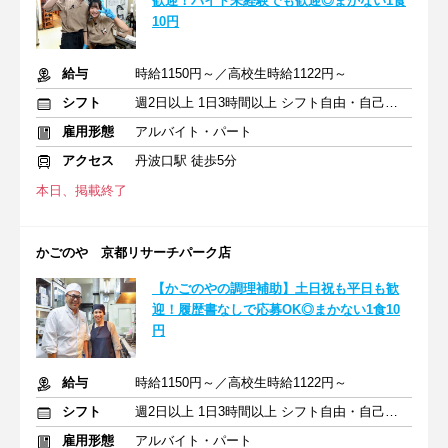
歓迎！バイト未経験でも歓迎◎まかない1食
10円
給与
時給1150円～／高校生時給1122円～
シフト
週2日以上 1日3時間以上 シフト自由・自己申告
雇用形態
アルバイト・パート
アクセス
丹波口駅 徒歩5分
本日、掲載終了
かごのや 京都リサーチパーク店
【かごのやの調理補助】土日祝も平日も歓
迎！履歴書なしで応募OK◎まかない1食10
円
給与
時給1150円～／高校生時給1122円～
シフト
週2日以上 1日3時間以上 シフト自由・自己申告
雇用形態
アルバイト・パート