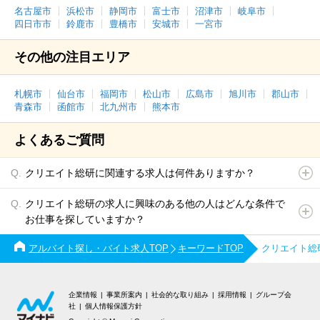
名古屋市
浜松市
静岡市
富士市
沼津市
岐阜市
四日市市
鈴鹿市
豊橋市
安城市
一宮市
その他の注目エリア
札幌市
仙台市
福岡市
松山市
広島市
旭川市
郡山市
青森市
函館市
北九州市
熊本市
よくあるご質問
クリエイト総研に関連する求人は何件ありますか？
クリエイト総研の求人に興味のある他の人はどんな条件で
お仕事を探していますか？
アルバイト探し・バイト求人TOP
キーワードTOP
クリエイト総
企業情報
事業所案内
社会的な取り組み
採用情報
グループ会
社
個人情報保護方針