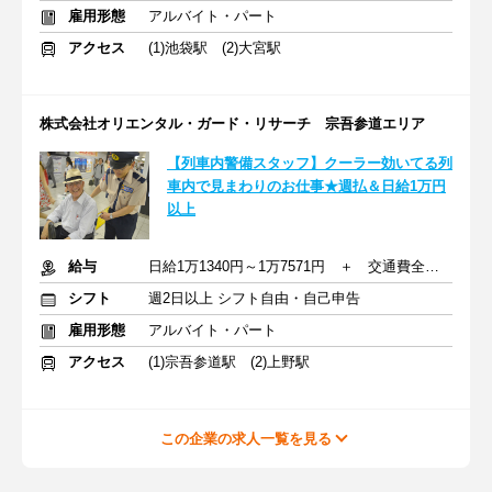
雇用形態
アルバイト・パート
アクセス
(1)池袋駅 (2)大宮駅
株式会社オリエンタル・ガード・リサーチ 宗吾参道エリア
【列車内警備スタッフ】クーラー効いてる列
車内で見まわりのお仕事★週払＆日給1万円
以上
給与
日給1万1340円～1万7571円 ＋ 交通費全額支給
シフト
週2日以上 シフト自由・自己申告
雇用形態
アルバイト・パート
アクセス
(1)宗吾参道駅 (2)上野駅
この企業の求人一覧を見る