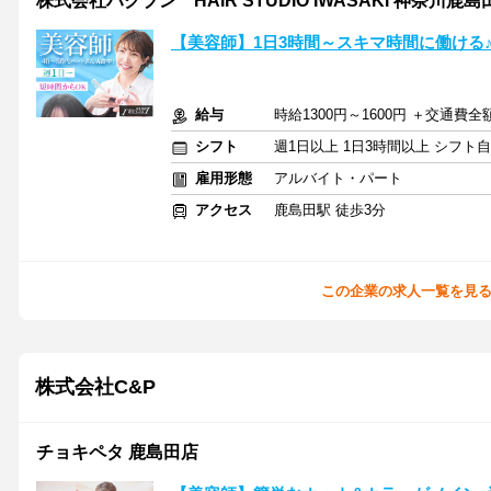
株式会社ハクブン HAIR STUDIO IWASAKI 神奈川鹿島
【美容師】1日3時間～スキマ時間に働ける
給与
時給1300円～1600円 ＋交通費全
シフト
週1日以上 1日3時間以上 シフト
雇用形態
アルバイト・パート
アクセス
鹿島田駅 徒歩3分
この企業の求人一覧を見
株式会社C&P
チョキペタ 鹿島田店