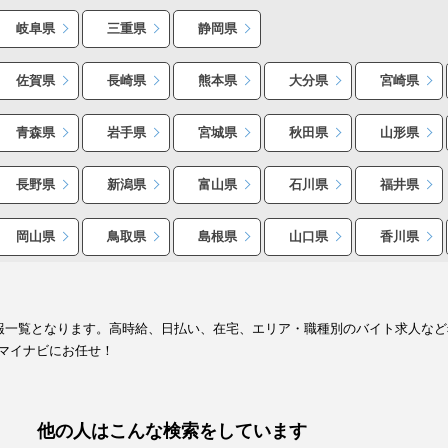
岐阜県
三重県
静岡県
佐賀県
長崎県
熊本県
大分県
宮崎県
青森県
岩手県
宮城県
秋田県
山形県
長野県
新潟県
富山県
石川県
福井県
岡山県
鳥取県
島根県
山口県
香川県
情報一覧となります。高時給、日払い、在宅、エリア・職種別のバイト求人な
マイナビにお任せ！
他の人はこんな検索をしています