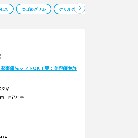
 セス
つばめグリル
グリルタケシタ
アレグリア 品川
店
♪家事優先シフトOK！要：美容師免許
額支給
自由・自己申告