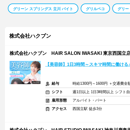
グリーン スプリングス 立川 バイト
グリルペコ
グリー
株式会社ハクブン
株式会社ハクブン HAIR SALON IWASAKI 東京西国立
【美容師】1日3時間～スキマ時間に働ける
給与
時給1300円～1600円 ＋交通費全
シフト
週1日以上 1日3時間以上 シフト
雇用形態
アルバイト・パート
アクセス
西国立駅 徒歩3分