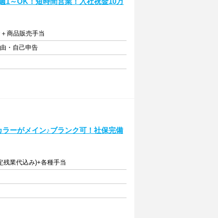
週1～OK！短時間営業！入社祝金10万
歩合＋商品販売手当
自由・自己申告
カラーがメイン♪ブランク可！社保完備
(固定残業代込み)+各種手当