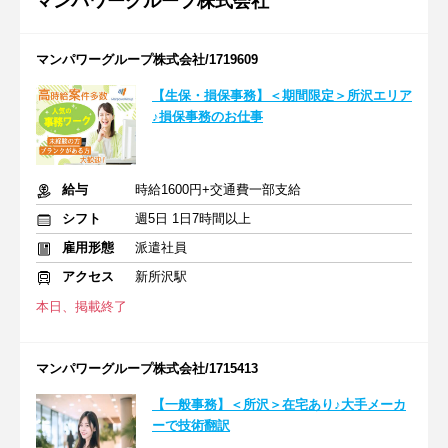
マンパワーグループ株式会社
マンパワーグループ株式会社/1719609
【生保・損保事務】＜期間限定＞所沢エリア
♪損保事務のお仕事
給与
時給1600円+交通費一部支給
シフト
週5日 1日7時間以上
雇用形態
派遣社員
アクセス
新所沢駅
本日、掲載終了
マンパワーグループ株式会社/1715413
【一般事務】＜所沢＞在宅あり♪大手メーカ
ーで技術翻訳