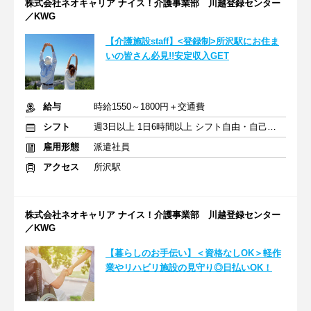
株式会社ネオキャリア ナイス！介護事業部 川越登録センター
／KWG
【介護施設staff】<登録制>所沢駅にお住ま
いの皆さん必見!!安定収入GET
給与
時給1550～1800円＋交通費
シフト
週3日以上 1日6時間以上 シフト自由・自己申告
雇用形態
派遣社員
アクセス
所沢駅
株式会社ネオキャリア ナイス！介護事業部 川越登録センター
／KWG
【暮らしのお手伝い】＜資格なしOK＞軽作
業やリハビリ施設の見守り◎日払いOK！