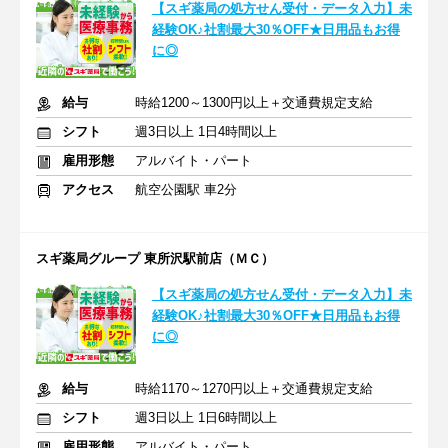
【スギ薬局の処方せん受付・データ入力】未
経験OK♪社割最大30％OFF★日用品もお得
に◎
給与
時給1200～1300円以上＋交通費規定支給
シフト
週3日以上 1日4時間以上
雇用形態
アルバイト・パート
アクセス
航空公園駅 車2分
スギ薬局グループ 東所沢駅前店（ＭＣ）
【スギ薬局の処方せん受付・データ入力】未
経験OK♪社割最大30％OFF★日用品もお得
に◎
給与
時給1170～1270円以上＋交通費規定支給
シフト
週3日以上 1日6時間以上
雇用形態
アルバイト・パート