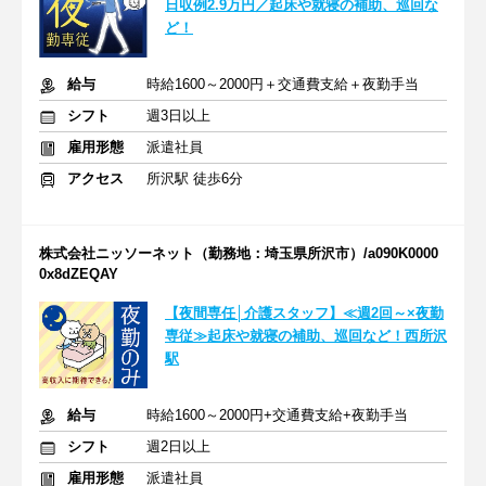
日収例2.9万円／起床や就寝の補助、巡回な
ど！
給与
時給1600～2000円＋交通費支給＋夜勤手当
シフト
週3日以上
雇用形態
派遣社員
アクセス
所沢駅 徒歩6分
株式会社ニッソーネット（勤務地：埼玉県所沢市）/a090K0000
0x8dZEQAY
【夜間専任│介護スタッフ】≪週2回～×夜勤
専従≫起床や就寝の補助、巡回など！西所沢
駅
給与
時給1600～2000円+交通費支給+夜勤手当
シフト
週2日以上
雇用形態
派遣社員