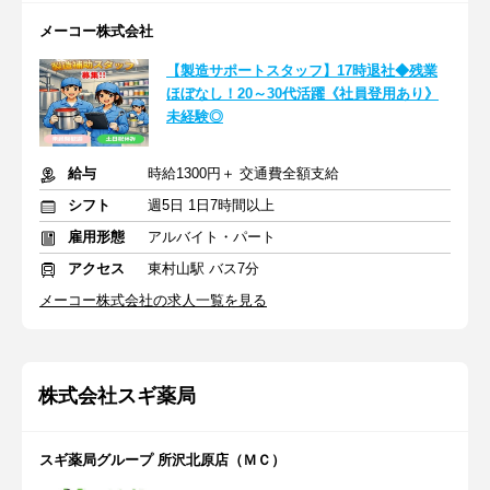
メーコー株式会社
【製造サポートスタッフ】17時退社◆残業
ほぼなし！20～30代活躍《社員登用あり》
未経験◎
給与
時給1300円＋ 交通費全額支給
シフト
週5日 1日7時間以上
雇用形態
アルバイト・パート
アクセス
東村山駅 バス7分
メーコー株式会社の求人一覧を見る
株式会社スギ薬局
スギ薬局グループ 所沢北原店（ＭＣ）