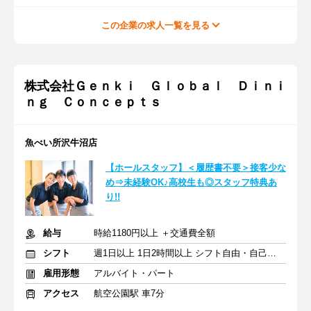
この企業の求人一覧を見る
株式会社Ｇｅｎｋｉ Ｇｌｏｂａｌ Ｄｉｎｉ
ｎｇ Ｃｏｎｃｅｐｔｓ
魚べい所沢牛沼店
【ホールスタッフ】＜履歴書不要＞接客少な
め⇒未経験OK♪高校生も◎スタッフ特典あ
り!!
給与
時給1180円以上 ＋交通費全額
シフト
週1日以上 1日2時間以上 シフト自由・自己申告
雇用形態
アルバイト・パート
アクセス
航空公園駅 車7分