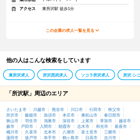
アクセス
東所沢駅 徒歩1分
この企業の求人一覧を見る
他の人はこんな検索をしています
東所沢求人
所沢西武求人
ソコラ所沢求人
所沢 シ
「所沢駅」周辺のエリア
さいたま市
川越市
熊谷市
川口市
行田市
秩父市
所沢市
飯能市
加須市
本庄市
東松山市
春日部市
狭山市
羽生市
鴻巣市
深谷市
上尾市
草加市
越谷市
蕨市
戸田市
入間市
朝霞市
志木市
和光市
新座市
桶川市
久喜市
北本市
八潮市
富士見市
三郷市
蓮田市
坂戸市
幸手市
鶴ヶ島市
日高市
吉川市