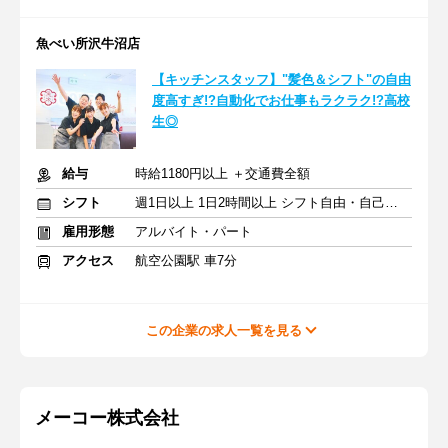
魚べい所沢牛沼店
【キッチンスタッフ】"髪色＆シフト"の自由
度高すぎ!?自動化でお仕事もラクラク!?高校
生◎
給与
時給1180円以上 ＋交通費全額
シフト
週1日以上 1日2時間以上 シフト自由・自己申告
雇用形態
アルバイト・パート
アクセス
航空公園駅 車7分
この企業の求人一覧を見る
メーコー株式会社