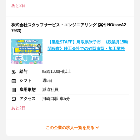
あと2日
株式会社スタッフサービス・エンジニアリング (案件NO/sseA2
7933)
【製造STAFF】鳥取県米子市│《残業月15時
間程度》鉄工会社での砂型造型・加工業務
給与
時給1300円以上
シフト
週5日
雇用形態
派遣社員
アクセス
河崎口駅 車5分
あと2日
この企業の求人一覧を見る