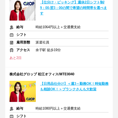
【仕分け・ピッキング】週休2日シフト制/
9：00-翌3：00の間で希望の時間帯を選べま
す
給与
時給1064円以上＋交通費支給
シフト
雇用形態
派遣社員
アクセス
余子駅 徒歩19分
あと2日
株式会社グロップ 松江オフィス/MTE0040
【日用品仕分け】＜週3～勤務OK！時短勤務
も相談OK！＞ブランクさんも大歓迎
給与
時給1080円以上＋交通費支給
シフト