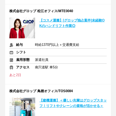
株式会社グロップ 松江オフィス/MTE0040
【コスメ運搬】[グロップ独占案件]未経験O
Kのハンドリフト作業◎
給与
時給1370円以上＋交通費支給
シフト
雇用形態
派遣社員
アクセス
南宍道駅 車5分
あと2日
株式会社グロップ 鳥栖オフィス/TOS0084
【建機運搬】＜優しい先輩はグロップスタッ
フ！リフトやクレーンの資格が活かせる＞