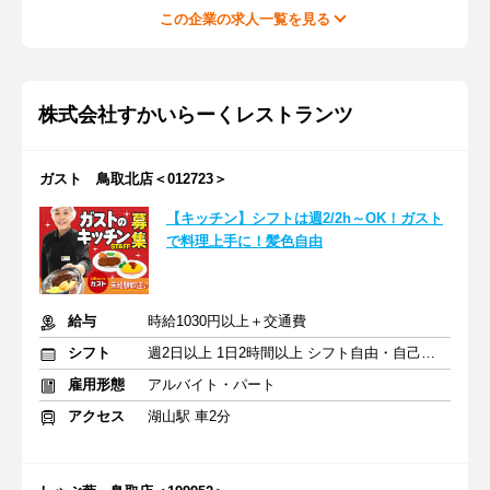
この企業の求人一覧を見る
株式会社すかいらーくレストランツ
ガスト 鳥取北店＜012723＞
【キッチン】シフトは週2/2h～OK！ガスト
で料理上手に！髪色自由
給与
時給1030円以上＋交通費
シフト
週2日以上 1日2時間以上 シフト自由・自己申告
雇用形態
アルバイト・パート
アクセス
湖山駅 車2分