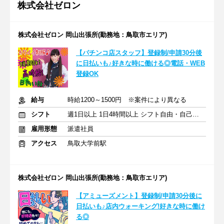
株式会社ゼロン
株式会社ゼロン 岡山出張所(勤務地：鳥取市エリア)
【パチンコ店スタッフ】登録制/申請30分後
に日払いも♪好きな時に働ける◎電話・WEB
登録OK
給与
時給1200～1500円 ※案件により異なる
シフト
週1日以上 1日4時間以上 シフト自由・自己申告
雇用形態
派遣社員
アクセス
鳥取大学前駅
株式会社ゼロン 岡山出張所(勤務地：鳥取市エリア)
【アミューズメント】登録制/申請30分後に
日払いも♪店内ウォーキング!好きな時に働け
る◎