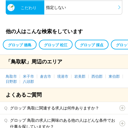
指定しない
こだわり
他の人はこんな検索をしています
グロップ 徳島
グロップ 松江
グロップ 採点
グロッ
「鳥取駅」周辺のエリア
鳥取市
米子市
倉吉市
境港市
岩美郡
西伯郡
東伯郡
日野郡
八頭郡
よくあるご質問
グロップ 鳥取に関連する求人は何件ありますか？
グロップ 鳥取の求人に興味のある他の人はどんな条件でお
仕事を探していますか？