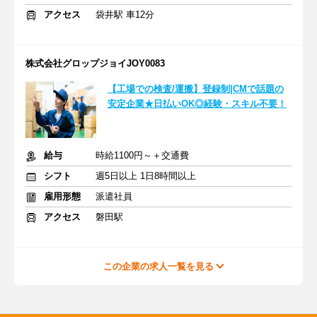
アクセス
袋井駅 車12分
株式会社グロップジョイJOY0083
【工場での検査/運搬】登録制|CMで話題の
安定企業★日払いOK◎経験・スキル不要！
給与
時給1100円～＋交通費
シフト
週5日以上 1日8時間以上
雇用形態
派遣社員
アクセス
磐田駅
この企業の求人一覧を見る