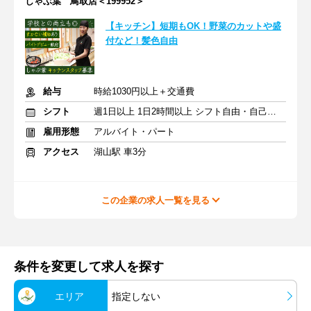
しゃぶ葉 鳥取店＜199952＞
【キッチン】短期もOK！野菜のカットや盛
付など！髪色自由
給与
時給1030円以上＋交通費
シフト
週1日以上 1日2時間以上 シフト自由・自己申告
雇用形態
アルバイト・パート
アクセス
湖山駅 車3分
この企業の求人一覧を見る
条件を変更して求人を探す
エリア
指定しない