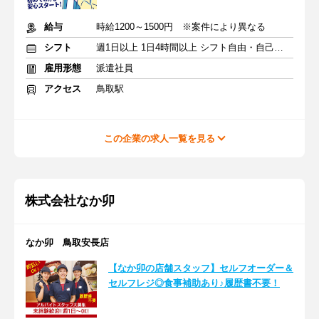
給与
時給1200～1500円 ※案件により異なる
シフト
週1日以上 1日4時間以上 シフト自由・自己申告
雇用形態
派遣社員
アクセス
鳥取駅
この企業の求人一覧を見る
株式会社なか卯
なか卯 鳥取安長店
【なか卯の店舗スタッフ】セルフオーダー＆
セルフレジ◎食事補助あり♪履歴書不要！