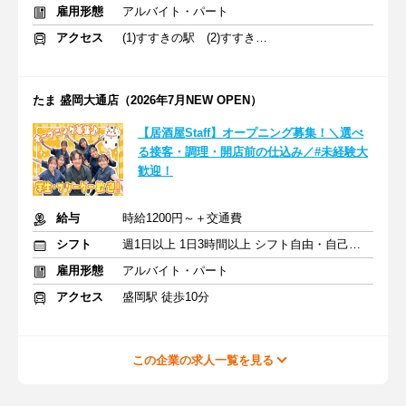
雇用形態
アルバイト・パート
アクセス
(1)すすきの駅 (2)すすきの駅
たま 盛岡大通店（2026年7月NEW OPEN）
【居酒屋Staff】オープニング募集！＼選べ
る接客・調理・開店前の仕込み／#未経験大
歓迎！
給与
時給1200円～＋交通費
シフト
週1日以上 1日3時間以上 シフト自由・自己申告
雇用形態
アルバイト・パート
アクセス
盛岡駅 徒歩10分
この企業の求人一覧を見る