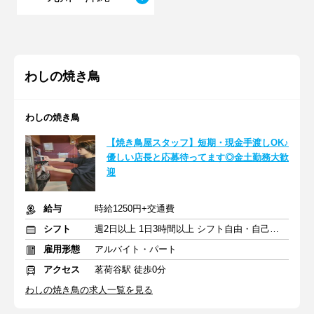
わしの焼き鳥
わしの焼き鳥
【焼き鳥屋スタッフ】短期・現金手渡しOK♪
優しい店長と応募待ってます◎金土勤務大歓
迎
給与
時給1250円+交通費
シフト
週2日以上 1日3時間以上 シフト自由・自己申告
雇用形態
アルバイト・パート
アクセス
茗荷谷駅 徒歩0分
わしの焼き鳥の求人一覧を見る