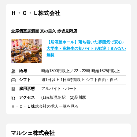
Ｈ・Ｃ・Ｌ株式会社
全席個室居酒屋 京の里久 赤坂見附店
【居酒屋ホール】落ち着いた雰囲気で安心♪
大学生・高校生の初バイトも歓迎！まかない
無料
給与
時給1300円以上／22～23時:時給1625円以上+交通費
シフト
週1日以上 1日4時間以上 シフト自由・自己申告
雇用形態
アルバイト・パート
アクセス
(1)赤坂見附駅 (2)品川駅
Ｈ・Ｃ・Ｌ株式会社の求人一覧を見る
マルシェ株式会社