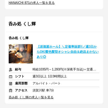
HANAICHI 871の求人一覧を見る
呑み処 くし輝
呑み処 くし輝
【居酒屋ホール】＼定着率抜群!!／週3日か
らOK!髪色髪型オシャレ自由＆絶品まかない
あり◎
給与
時給1035円～1,293円(※深夜手当込)＋交通費支給
シフト
週3日以上 1日3時間以上
雇用形態
アルバイト・パート
アクセス
須賀川駅 車7分
呑み処 くし輝の求人一覧を見る