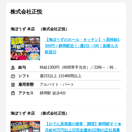
株式会社正悦
海ぼうず 本店 （株式会社正悦）
【海ぼうずのホール・キッチン】＜高時給1
300円＞静岡駅近く♪週2日～OK！副業も大
歓迎◎
給与
時給1300円（時間帯手当含）／22時～：時給1500円（深夜手当含）
シフト
週2日以上 1日4時間以上
雇用形態
アルバイト・パート
アクセス
静岡駅 徒歩4分
海ぼうず 本店 （株式会社正悦）
【おでん居酒屋の接客・調理】静岡駅すぐ★
月給40万円以上◎完全週休2日制の正社員募