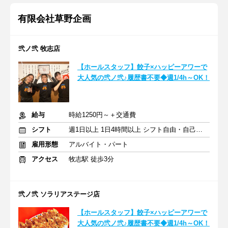
有限会社草野企画
弐ノ弐 牧志店
【ホールスタッフ】餃子×ハッピーアワーで
大人気の弐ノ弐♪履歴書不要◆週1/4h～OK！
給与
時給1250円～＋交通費
シフト
週1日以上 1日4時間以上 シフト自由・自己申告
雇用形態
アルバイト・パート
アクセス
牧志駅 徒歩3分
弐ノ弐 ソラリアステージ店
【ホールスタッフ】餃子×ハッピーアワーで
大人気の弐ノ弐♪履歴書不要◆週1/4h～OK！