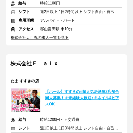
給与
時給1100円
シフト
週2日以上 1日2時間以上 シフト自由・自己申告
雇用形態
アルバイト・パート
アクセス
郡山富田駅 車10分
株式会社よし丸の求人一覧を見る
株式会社Ｆ ａｉｘ
たま すすきの店
【ホール】すすきの×超人気居酒屋2店舗合
同大募集！＃未経験大歓迎♪＃ネイル&ピア
スOK
給与
時給1200円～＋交通費
シフト
週1日以上 1日3時間以上 シフト自由・自己申告