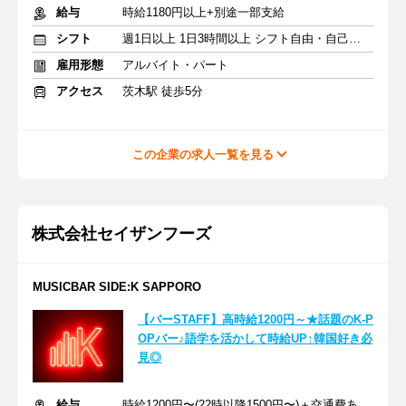
給与
時給1180円以上+別途一部支給
シフト
週1日以上 1日3時間以上 シフト自由・自己申告
雇用形態
アルバイト・パート
アクセス
茨木駅 徒歩5分
この企業の求人一覧を見る
株式会社セイザンフーズ
MUSICBAR SIDE:K SAPPORO
【バーSTAFF】高時給1200円～★話題のK-P
OPバー♪語学を活かして時給UP↑韓国好き必
見◎
給与
時給1200円〜(22時以降1500円〜)＋交通費あり★