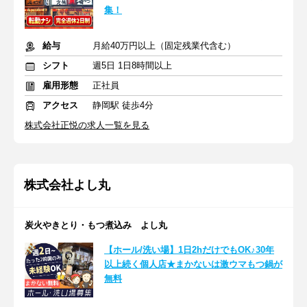
集！
給与
月給40万円以上（固定残業代含む）
シフト
週5日 1日8時間以上
雇用形態
正社員
アクセス
静岡駅 徒歩4分
株式会社正悦の求人一覧を見る
株式会社よし丸
炭火やきとり・もつ煮込み よし丸
【ホール/洗い場】1日2hだけでもOK♪30年
以上続く個人店★まかないは激ウマもつ鍋が
無料