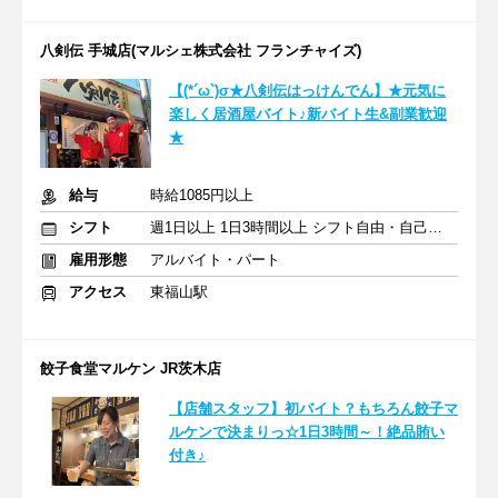
八剣伝 手城店(マルシェ株式会社 フランチャイズ)
【(*´ω`)σ★八剣伝はっけんでん】★元気に
楽しく居酒屋バイト♪新バイト生&副業歓迎
★
給与
時給1085円以上
シフト
週1日以上 1日3時間以上 シフト自由・自己申告
雇用形態
アルバイト・パート
アクセス
東福山駅
餃子食堂マルケン JR茨木店
【店舗スタッフ】初バイト？もちろん餃子マ
ルケンで決まりっ☆1日3時間～！絶品賄い
付き♪