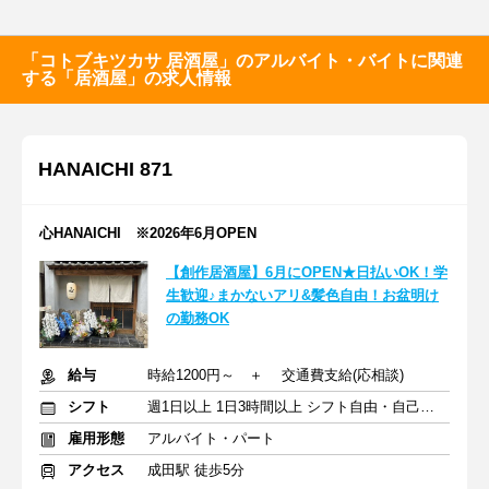
「コトブキツカサ 居酒屋」のアルバイト・バイトに関連
する「居酒屋」の求人情報
HANAICHI 871
心HANAICHI ※2026年6月OPEN
【創作居酒屋】6月にOPEN★日払いOK！学
生歓迎♪まかないアリ&髪色自由！お盆明け
の勤務OK
給与
時給1200円～ ＋ 交通費支給(応相談)
シフト
週1日以上 1日3時間以上 シフト自由・自己申告
雇用形態
アルバイト・パート
アクセス
成田駅 徒歩5分