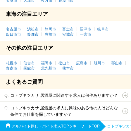
宝塚市
大津市
枚方市
寝屋川市
東海の注目エリア
名古屋市
浜松市
静岡市
富士市
沼津市
岐阜市
四日市市
鈴鹿市
豊橋市
安城市
一宮市
その他の注目エリア
札幌市
仙台市
福岡市
松山市
広島市
旭川市
郡山市
青森市
函館市
北九州市
熊本市
よくあるご質問
コトブキツカサ 居酒屋に関連する求人は何件ありますか？
コトブキツカサ 居酒屋の求人に興味のある他の人はどんな
条件でお仕事を探していますか？
アルバイト探し・バイト求人TOP
キーワードTOP
コトブキツカ