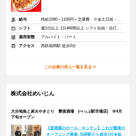
給与
時給1080～1100円＋交通費 ※金土日祝・祝前日は100円アップ
シフト
週1日以上 1日4時間以上 シフト自由・自己申告
雇用形態
アルバイト・パート
アクセス
西鉄福岡駅 徒歩0分
この企業の求人一覧を見る
株式会社めいじん
大分地魚と炭火やきとり 豊後酒場 (べっぷ駅市場店) ※4月
下旬オープン
【居酒屋のホール・キッチン】これが最後の
オープニング募集♪別府駅から徒歩3分★短