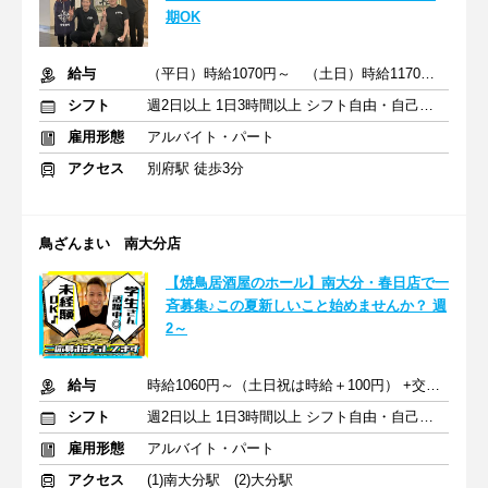
期OK
給与
（平日）時給1070円～ （土日）時給1170円～ ※交通費支給
シフト
週2日以上 1日3時間以上 シフト自由・自己申告
雇用形態
アルバイト・パート
アクセス
別府駅 徒歩3分
鳥ざんまい 南大分店
【焼鳥居酒屋のホール】南大分・春日店で一
斉募集♪この夏新しいこと始めませんか？ 週
2～
給与
時給1060円～（土日祝は時給＋100円） +交通費
シフト
週2日以上 1日3時間以上 シフト自由・自己申告
雇用形態
アルバイト・パート
アクセス
(1)南大分駅 (2)大分駅