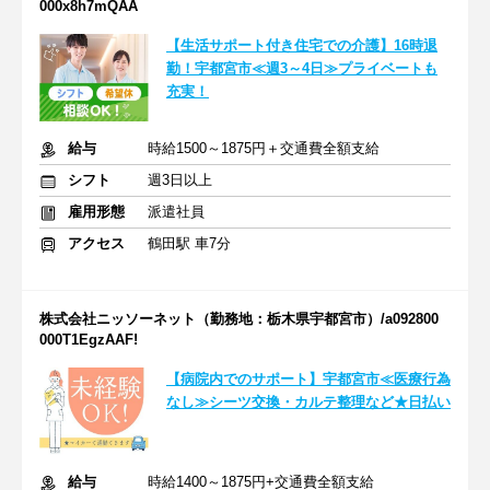
000x8h7mQAA
【生活サポート付き住宅での介護】16時退
勤！宇都宮市≪週3～4日≫プライベートも
充実！
給与
時給1500～1875円＋交通費全額支給
シフト
週3日以上
雇用形態
派遣社員
アクセス
鶴田駅 車7分
株式会社ニッソーネット（勤務地：栃木県宇都宮市）/a092800
000T1EgzAAF!
【病院内でのサポート】宇都宮市≪医療行為
なし≫シーツ交換・カルテ整理など★日払い
給与
時給1400～1875円+交通費全額支給