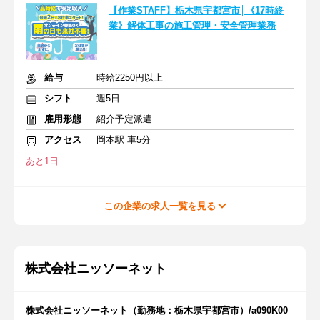
【作業STAFF】栃木県宇都宮市│《17時終
業》解体工事の施工管理・安全管理業務
給与
時給2250円以上
シフト
週5日
雇用形態
紹介予定派遣
アクセス
岡本駅 車5分
あと1日
この企業の求人一覧を見る
株式会社ニッソーネット
株式会社ニッソーネット（勤務地：栃木県宇都宮市）/a090K00