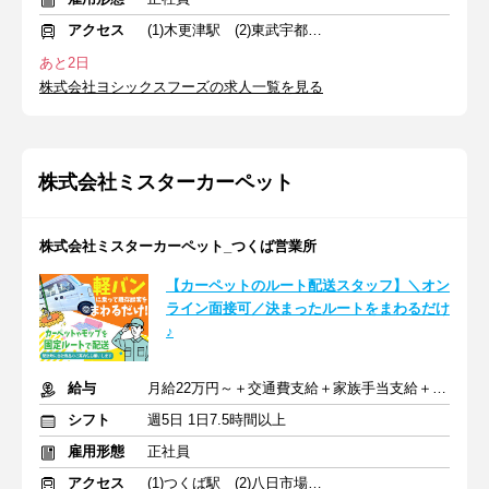
アクセス
(1)木更津駅 (2)東武宇都宮駅 (3)鴨宮駅
あと2日
株式会社ヨシックスフーズの求人一覧を見る
株式会社ミスターカーペット
株式会社ミスターカーペット_つくば営業所
【カーペットのルート配送スタッフ】＼オン
ライン面接可／決まったルートをまわるだけ
♪
給与
月給22万円～＋交通費支給＋家族手当支給＋賞与支給
シフト
週5日 1日7.5時間以上
雇用形態
正社員
アクセス
(1)つくば駅 (2)八日市場駅 (3)東宿郷駅