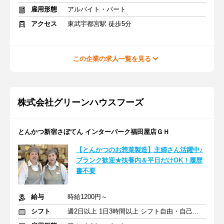
雇用形態
アルバイト・パート
アクセス
東武宇都宮駅 徒歩5分
この企業の求人一覧を見る
株式会社グリーンハウスフーズ
とんかつ新宿さぼてん インターパーク福田屋店ＧＨ
【とんかつのお惣菜製造】主婦さん活躍中♪
ブランク歓迎★扶養内＆平日だけOK！履歴
書不要
給与
時給1200円～
シフト
週2日以上 1日3時間以上 シフト自由・自己申告