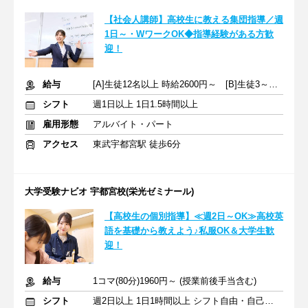
【社会人講師】高校生に教える集団指導／週
1日～・WワークOK◆指導経験がある方歓
迎！
給与
[A]生徒12名以上 時給2600円～ [B]生徒3～11名 時給2100円～
シフト
週1日以上 1日1.5時間以上
雇用形態
アルバイト・パート
アクセス
東武宇都宮駅 徒歩6分
大学受験ナビオ 宇都宮校(栄光ゼミナール)
【高校生の個別指導】≪週2日～OK≫高校英
語を基礎から教えよう♪私服OK＆大学生歓
迎！
給与
1コマ(80分)1960円～ (授業前後手当含む)
シフト
週2日以上 1日1時間以上 シフト自由・自己申告