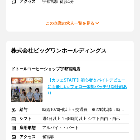
アクセス
宇都宮駅 徒歩1分
この企業の求人一覧を見る
株式会社ビッグワンホールディングス
ドトールコーヒーショップ宇都宮南店
【カフェSTAFF】初心者＆バイトデビュー
にも優しい♪フォロー体制バッチリ◎社割あ
り
給与
時給1070円以上＋交通費 ※22時以降：時給1338円
シフト
週4日以上 1日8時間以上 シフト自由・自己申告
雇用形態
アルバイト・パート
アクセス
雀宮駅