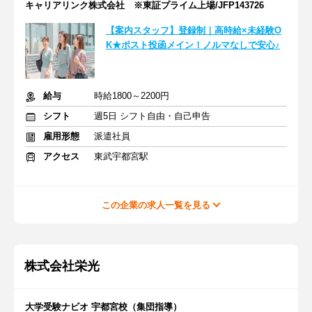
キャリアリンク株式会社 ※東証プライム上場/JFP143726
【案内スタッフ】登録制｜高時給×未経験O
K★ポスト投函メイン！ノルマなしで安心♪
給与
時給1800～2200円
シフト
週5日 シフト自由・自己申告
雇用形態
派遣社員
アクセス
東武宇都宮駅
この企業の求人一覧を見る
株式会社栄光
大学受験ナビオ 宇都宮校（集団指導）