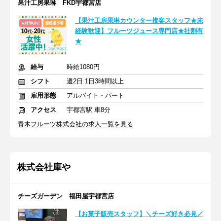
果汁工房果琳 FKD宇都宮店
【果汁工房果琳カウンター接客スタッフ★未
経験歓迎】フルーツジュース専門店★社割有
★
給与
時給1080円
シフト
週2日 1日3時間以上
雇用形態
アルバイト・パート
アクセス
宇都宮駅 車8分
青木フルーツ株式会社の求人一覧を見る
株式会社庫や
チーズガーデン 福田屋宇都宮店
【お菓子販売スタッフ】＼チーズ好き必見／