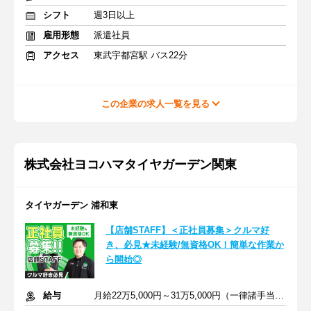
シフト
週3日以上
雇用形態
派遣社員
アクセス
東武宇都宮駅 バス22分
この企業の求人一覧を見る
株式会社ヨコハマタイヤガーデン関東
タイヤガーデン 浦和東
【店舗STAFF】＜正社員募集＞クルマ好
き、必見★未経験/無資格OK！簡単な作業か
ら開始◎
給与
月給22万5,000円～31万5,000円（一律諸手当含む）