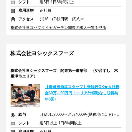
シフト
週5日 1日8時間以上
雇用形態
正社員
アクセス
(1)16 (2)鶴田駅 (3)八木崎駅
株式会社ヨコハマタイヤガーデン関東の求人一覧を見る
株式会社ヨシックスフーズ
株式会社ヨシックスフーズ 関東第一事業部 （や台ずし 木
更津市エリア）
【寿司居酒屋スタッフ】未経験OK★入社祝
金60万～90万円！エリア外転勤なし◎賞与
年3回♪
給与
月給31万8000～34万4000円(勤務地による)＋交通費＋賞与年3回
シフト
週5日以上 1日8時間以上
雇用形態
正社員