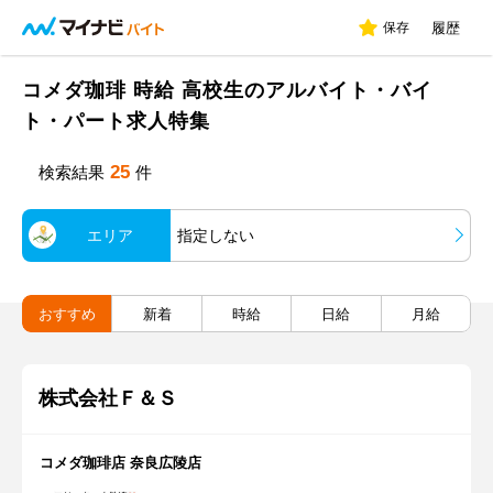
保存
履歴
コメダ珈琲 時給 高校生のアルバイト・バイ
ト・パート求人特集
25
検索結果
件
エリア
指定しない
おすすめ
新着
時給
日給
月給
株式会社Ｆ＆Ｓ
コメダ珈琲店 奈良広陵店