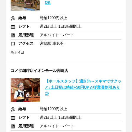
OK
給与
時給1200円以上
シフト
週2日以上 1日3時間以上
雇用形態
アルバイト・パート
アクセス
宮崎駅 車10分
あと4日
コメダ珈琲店イオンモール宮崎店
【ホールスタッフ】週2/3h～スキマでサクッ
と♪土日祝は時給+50円UP☆従業員割引あり
◎
給与
時給1200円以上
シフト
週2日以上 1日3時間以上
雇用形態
アルバイト・パート