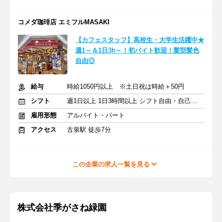
コメダ珈琲店 エミフルMASAKI
【カフェスタッフ】高校生・大学生活躍中★
週1～＆1日3h～！初バイト歓迎！髪型髪色
自由◎
給与
時給1050円以上 ※土日祝は時給＋50円
シフト
週1日以上 1日3時間以上 シフト自由・自己申告
雇用形態
アルバイト・パート
アクセス
古泉駅 徒歩7分
この企業の求人一覧を見る
株式会社季がさね緑園