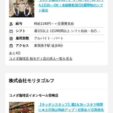
ち1日2h～OK！未経験歓迎◎2週間毎のシフ
ト提出
給与
時給1140円～＋交通費支給
シフト
週1日以上 1日2時間以上 シフト自由・自己申告
雇用形態
アルバイト・パート
アクセス
東我孫子駅 徒歩8分
あと4日
コメダ珈琲店 柏モディ店の求人一覧を見る
株式会社モリタゴルフ
コメダ珈琲店イオンモール宮崎店
【キッチンスタッフ】週2＆3h～スキマ時間
に★土日祝は時給アップ！社割あり◎高校生