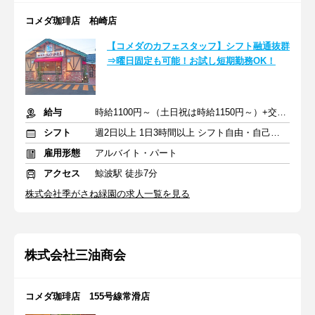
コメダ珈琲店 柏崎店
【コメダのカフェスタッフ】シフト融通抜群
⇒曜日固定も可能！お試し短期勤務OK！
給与
時給1100円～（土日祝は時給1150円～）+交通費
シフト
週2日以上 1日3時間以上 シフト自由・自己申告
雇用形態
アルバイト・パート
アクセス
鯨波駅 徒歩7分
株式会社季がさね緑園の求人一覧を見る
株式会社三油商会
コメダ珈琲店 155号線常滑店