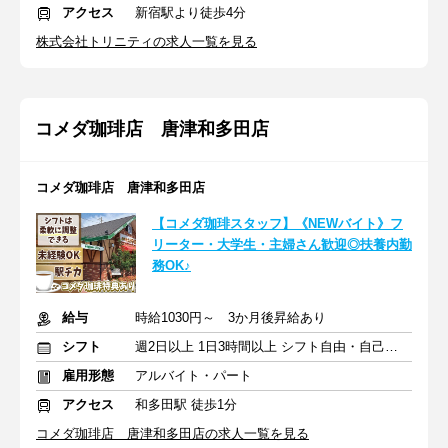
アクセス
新宿駅より徒歩4分
株式会社トリニティの求人一覧を見る
コメダ珈琲店 唐津和多田店
コメダ珈琲店 唐津和多田店
【コメダ珈琲スタッフ】《NEWバイト》フ
リーター・大学生・主婦さん歓迎◎扶養内勤
務OK♪
給与
時給1030円～ 3か月後昇給あり
シフト
週2日以上 1日3時間以上 シフト自由・自己申告
雇用形態
アルバイト・パート
アクセス
和多田駅 徒歩1分
コメダ珈琲店 唐津和多田店の求人一覧を見る