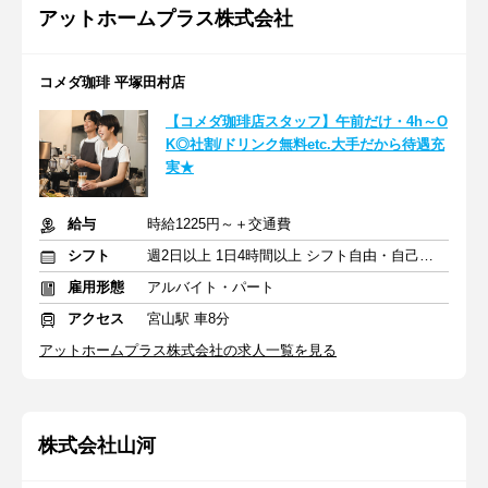
アットホームプラス株式会社
コメダ珈琲 平塚田村店
【コメダ珈琲店スタッフ】午前だけ・4h～O
K◎社割/ドリンク無料etc.大手だから待遇充
実★
給与
時給1225円～＋交通費
シフト
週2日以上 1日4時間以上 シフト自由・自己申告
雇用形態
アルバイト・パート
アクセス
宮山駅 車8分
アットホームプラス株式会社の求人一覧を見る
株式会社山河