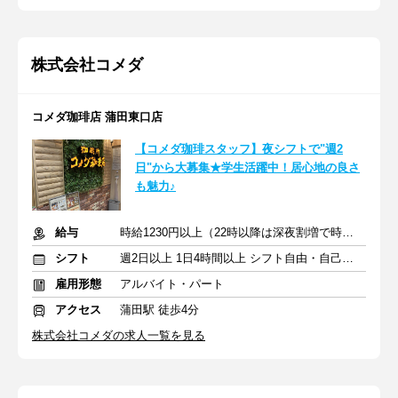
株式会社コメダ
コメダ珈琲店 蒲田東口店
【コメダ珈琲スタッフ】夜シフトで"週2
日"から大募集★学生活躍中！居心地の良さ
も魅力♪
給与
時給1230円以上（22時以降は深夜割増で時給アップ）＋交通費
シフト
週2日以上 1日4時間以上 シフト自由・自己申告
雇用形態
アルバイト・パート
アクセス
蒲田駅 徒歩4分
株式会社コメダの求人一覧を見る