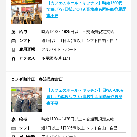
【カフェのホール・キッチン】時給1200円
で稼げる♪日払いOK★高校生も同時給◎履歴
書不要
給与
時給1200～1625円以上＋交通費規定支給
シフト
週1日以上 1日3時間以上 シフト自由・自己申告
雇用形態
アルバイト・パート
アクセス
多屋駅 徒歩11分
コメダ珈琲店 多治見住吉店
【カフェのホール・キッチン】日払いOK★
週1～の柔軟シフト♪高校生も同時給◎履歴
書不要
給与
時給1100～1438円以上＋交通費規定支給
シフト
週1日以上 1日3時間以上 シフト自由・自己申告
雇用形態
アルバイト・パート