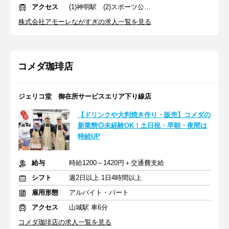
アクセス
(1)神明駅 (2)スポーツ公園駅
株式会社アモーレながすぎの求人一覧を見る
コメダ珈琲店
ジェリコ堂 御在所サービスエリア下り線店
【ドリンクや大判焼き作り・販売】コメダの
新業態◎未経験OK！土日祝・早朝・夜間は
時給UP
給与
時給1200～1420円＋交通費支給
シフト
週2日以上 1日4時間以上
雇用形態
アルバイト・パート
アクセス
山城駅 車6分
コメダ珈琲店の求人一覧を見る