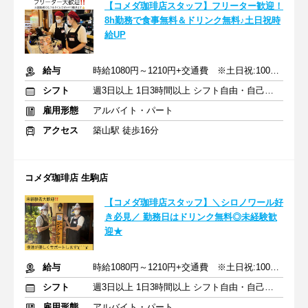
【コメダ珈琲店スタッフ】フリーター歓迎！
8h勤務で食事無料＆ドリンク無料♪土日祝時
給UP
給与
時給1080円～1210円+交通費 ※土日祝:100円UP/朝7～9時:30円UP
シフト
週3日以上 1日3時間以上 シフト自由・自己申告
雇用形態
アルバイト・パート
アクセス
築山駅 徒歩16分
コメダ珈琲店 生駒店
【コメダ珈琲店スタッフ】＼シロノワール好
き必見／ 勤務日はドリンク無料◎未経験歓
迎★
給与
時給1080円～1210円+交通費 ※土日祝:100円UP/朝7～9時:30円UP
シフト
週3日以上 1日3時間以上 シフト自由・自己申告
雇用形態
アルバイト・パート