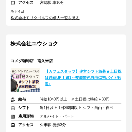
アクセス
宮崎駅 車10分
あと4日
株式会社モリタゴルフの求人一覧を見る
株式会社ユウショク
コメダ珈琲店 南久米店
【カフェスタッフ】夕方シフト急募★土日祝
は時給UP！週1～髪型髪色自由◎初バイト歓
迎♪
給与
時給1040円以上 ※土日祝は時給＋30円
シフト
週1日以上 1日3時間以上 シフト自由・自己申告
雇用形態
アルバイト・パート
アクセス
久米駅 徒歩3分