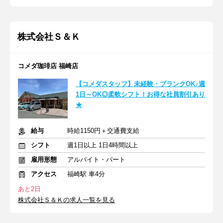
株式会社Ｓ＆Ｋ
コメダ珈琲店 福崎店
【コメダスタッフ】未経験・ブランクOK♪週
1日～OK◎柔軟シフト！お得な社員割引あり
★
給与
時給1150円＋交通費支給
シフト
週1日以上 1日4時間以上
雇用形態
アルバイト・パート
アクセス
福崎駅 車4分
あと2日
株式会社Ｓ＆Ｋの求人一覧を見る