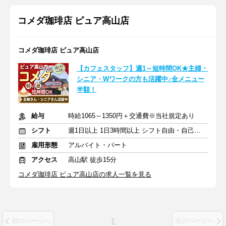
コメダ珈琲店 ピュア高山店
コメダ珈琲店 ピュア高山店
【カフェスタッフ】週1～短時間OK★主婦・
シニア・Wワークの方も活躍中♪全メニュー
半額！
給与
時給1065～1350円＋交通費※当社規定あり
シフト
週1日以上 1日3時間以上 シフト自由・自己申告
雇用形態
アルバイト・パート
アクセス
高山駅 徒歩15分
コメダ珈琲店 ピュア高山店の求人一覧を見る
1
前のページへ
次のページへ