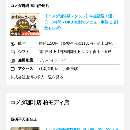
コメダ珈琲 富山掛尾店
【コメダ珈琲店スタッフ】学生歓迎！週1
日・3時間～OK★社割でメニュー半額に♪副
業もOK◎
給与
時給1200円（高校生時給1150円）※土日祝は時給＋50円
シフト
週1日以上 1日3時間以上 シフト自由・自己申告
雇用形態
アルバイト・パート
アクセス
(1)朝菜町駅 (2)砺波駅
株式会社山河の求人一覧を見る
コメダ珈琲店 柏モディ店
我孫子天王台店
【コメダ珈琲STAFF】"6：00～23：00"のう