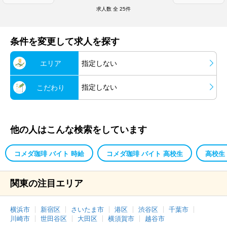
求人数 全
25
件
条件を変更して求人を探す
エリア
指定しない
指定しない
こだわり
他の人はこんな検索をしています
コメダ珈琲 バイト 時給
コメダ珈琲 バイト 高校生
高校生
関東の注目エリア
横浜市
新宿区
さいたま市
港区
渋谷区
千葉市
川崎市
世田谷区
大田区
横須賀市
越谷市