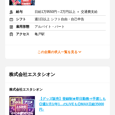
給与
日給1万9550円～2万円以上 ＋ 交通費支給
シフト
週1日以上 シフト自由・自己申告
雇用形態
アルバイト・パート
アクセス
亀戸駅
この企業の求人一覧を見る
株式会社エスタシオン
株式会社エスタシオン
【グッズ販売】登録制★即日勤務⇒手渡しも
◎週1/月1/年1…のLIVEも◎MAX日給35000
円♪