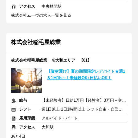
アクセス
中央林間駅
株式会社ムーヴの求人一覧を見る
株式会社稲毛屋総業
株式会社稲毛屋総業 ※大和エリア 【01】
【資材運び】夏の期間限定レアバイト★週1
＆1日1h～！未経験OK♪日払いOK！
給与
【未経験者】日給1万円【経験者】3万円＋交通費支給
シフト
週1日以上 1日1時間以上 シフト自由・自己申告
雇用形態
アルバイト・パート
アクセス
大和駅
あと4日