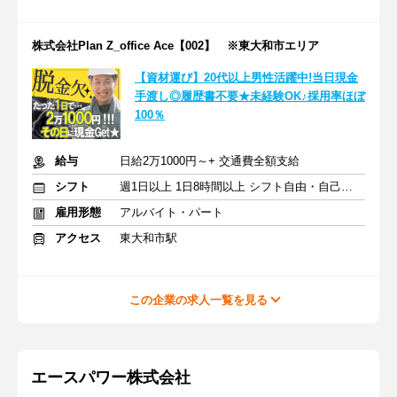
株式会社Plan Z_office Ace【002】 ※東大和市エリア
【資材運び】20代以上男性活躍中!当日現金
手渡し◎履歴書不要★未経験OK♪採用率ほぼ
100％
給与
日給2万1000円～+ 交通費全額支給
シフト
週1日以上 1日8時間以上 シフト自由・自己申告
雇用形態
アルバイト・パート
アクセス
東大和市駅
この企業の求人一覧を見る
エースパワー株式会社