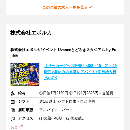
この企業の求人一覧を見る
株式会社エボルカ
株式会社エボルカ/イベント Uvanceとどろきスタジアム by Fu
jitsu
【サッカーグッズ販売】<8/8・15・21・29
限定>夏休みの単発レアバイト♪高日給＆日
払いOK
給与
①日給1万2150円 ②日給1万2825円＋交通費全額支給
シフト
週1日以上 シフト自由・自己申告
雇用形態
アルバイト・パート
アクセス
(1)武蔵小杉駅 (2)国立競技場駅 (3)飛田給駅
あと1日