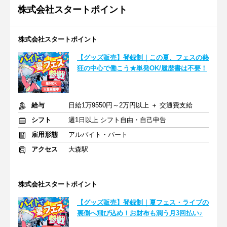
株式会社スタートポイント
株式会社スタートポイント
【グッズ販売】登録制｜この夏、フェスの熱
狂の中心で働こう★単発OK/履歴書は不要！
給与
日給1万9550円～2万円以上 ＋ 交通費支給
シフト
週1日以上 シフト自由・自己申告
雇用形態
アルバイト・パート
アクセス
大森駅
株式会社スタートポイント
【グッズ販売】登録制｜夏フェス・ライブの
裏側へ飛び込め！お財布も潤う月3回払い♪