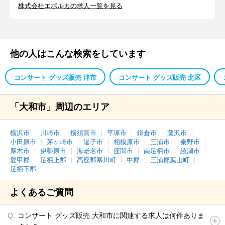
株式会社エボルカの求人一覧を見る
他の人はこんな検索をしています
コンサート グッズ販売 津市
コンサート グッズ販売 北区
「大和市」周辺のエリア
横浜市
川崎市
横須賀市
平塚市
鎌倉市
藤沢市
小田原市
茅ヶ崎市
逗子市
相模原市
三浦市
秦野市
厚木市
伊勢原市
海老名市
座間市
南足柄市
綾瀬市
愛甲郡
足柄上郡
高座郡寒川町
中郡
三浦郡葉山町
足柄下郡
よくあるご質問
コンサート グッズ販売 大和市に関連する求人は何件ありま