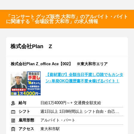
「コンサート グッズ販売 大和市」のアルバイト・バイト
に関連する「会場設営 大和市」の求人情報
株式会社Plan Z
株式会社Plan Z_office Ace【002】 ※東大和市エリア
【資材運び】全額当日手渡し◎誰でもカンタ
ン♪単発OK◎履歴書不要★稼げるバイト！
給与
日給1万4000円～+ 交通費全額支給
シフト
週1日以上 1日8時間以上 シフト自由・自己申告
雇用形態
アルバイト・パート
アクセス
東大和市駅