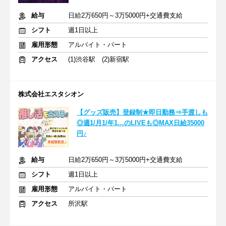
給与
日給2万650円～3万5000円+交通費支給
シフト
週1日以上
雇用形態
アルバイト・パート
アクセス
(1)渋谷駅 (2)新宿駅
株式会社エスタシオン
【グッズ販売】登録制★即日勤務⇒手渡しも
◎週1/月1/年1…のLIVEも◎MAX日給35000
円♪
給与
日給2万650円～3万5000円+交通費支給
シフト
週1日以上
雇用形態
アルバイト・パート
アクセス
所沢駅