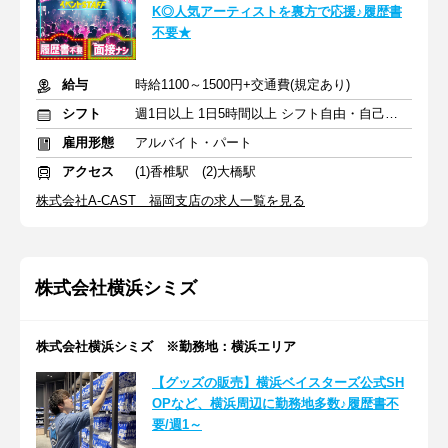
K◎人気アーティストを裏方で応援♪履歴書
不要★
給与
時給1100～1500円+交通費(規定あり)
シフト
週1日以上 1日5時間以上 シフト自由・自己申告
雇用形態
アルバイト・パート
アクセス
(1)香椎駅 (2)大橋駅
株式会社A-CAST 福岡支店の求人一覧を見る
株式会社横浜シミズ
株式会社横浜シミズ ※勤務地：横浜エリア
【グッズの販売】横浜ベイスターズ公式SH
OPなど、横浜周辺に勤務地多数♪履歴書不
要/週1～