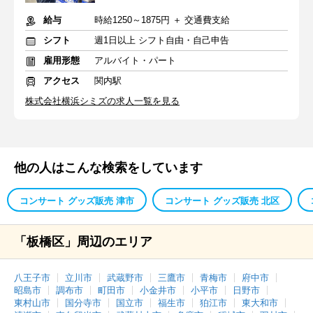
給与
時給1250～1875円 ＋ 交通費支給
シフト
週1日以上 シフト自由・自己申告
雇用形態
アルバイト・パート
アクセス
関内駅
株式会社横浜シミズの求人一覧を見る
他の人はこんな検索をしています
コンサート グッズ販売 津市
コンサート グッズ販売 北区
「板橋区」周辺のエリア
八王子市
立川市
武蔵野市
三鷹市
青梅市
府中市
昭島市
調布市
町田市
小金井市
小平市
日野市
東村山市
国分寺市
国立市
福生市
狛江市
東大和市