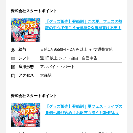
株式会社スタートポイント
【グッズ販売】登録制｜この夏、フェスの熱
狂の中心で働こう★単発OK/履歴書は不要！
給与
日給1万9550円～2万円以上 ＋ 交通費支給
シフト
週1日以上 シフト自由・自己申告
雇用形態
アルバイト・パート
アクセス
大森駅
株式会社スタートポイント
【グッズ販売】登録制｜夏フェス・ライブの
裏側へ飛び込め！お財布も潤う月3回払い♪