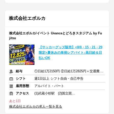
株式会社エボルカ
株式会社エボルカ/イベント Uvanceとどろきスタジアム by Fu
jitsu
【サッカーグッズ販売】<8/8・15・21・29
限定>夏休みの単発レアバイト♪高日給＆日
払いOK
給与
①日給1万2150円 ②日給1万2825円＋交通費全額支給
シフト
週1日以上 シフト自由・自己申告
雇用形態
アルバイト・パート
アクセス
(1)武蔵小杉駅 (2)国立競技場駅 (3)飛田給駅
あと1日
株式会社エボルカの求人一覧を見る