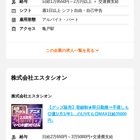
給与
日給1万9550円～2万円以上 ＋ 交通費支給
シフト
週1日以上 シフト自由・自己申告
雇用形態
アルバイト・パート
アクセス
亀戸駅
この企業の求人一覧を見る
株式会社エスタシオン
株式会社エスタシオン
【グッズ販売】登録制★即日勤務⇒手渡しも
◎週1/月1/年1…のLIVEも◎MAX日給35000
円♪
給与
日給2万650円～3万5000円+交通費支給