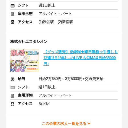
シフト
週1日以上
雇用形態
アルバイト・パート
アクセス
(1)渋谷駅 (2)新宿駅
株式会社エスタシオン
【グッズ販売】登録制★即日勤務⇒手渡しも
◎週1/月1/年1…のLIVEも◎MAX日給35000
円♪
給与
日給2万650円～3万5000円+交通費支給
シフト
週1日以上
雇用形態
アルバイト・パート
アクセス
所沢駅
この企業の求人一覧を見る