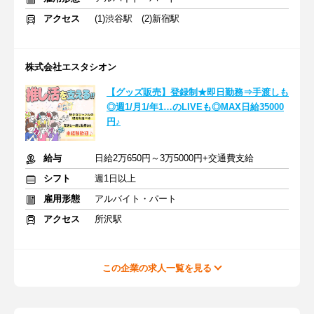
アクセス
(1)渋谷駅 (2)新宿駅
株式会社エスタシオン
【グッズ販売】登録制★即日勤務⇒手渡しも
◎週1/月1/年1…のLIVEも◎MAX日給35000
円♪
給与
日給2万650円～3万5000円+交通費支給
シフト
週1日以上
雇用形態
アルバイト・パート
アクセス
所沢駅
この企業の求人一覧を見る