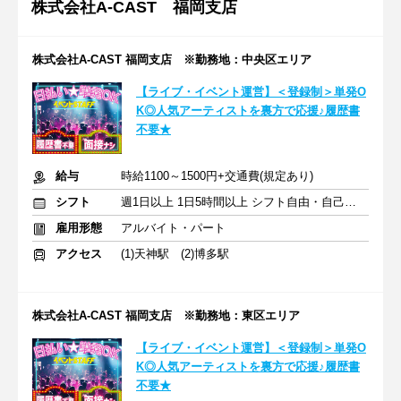
株式会社A-CAST 福岡支店
株式会社A-CAST 福岡支店 ※勤務地：中央区エリア
【ライブ・イベント運営】＜登録制＞単発O
K◎人気アーティストを裏方で応援♪履歴書
不要★
給与
時給1100～1500円+交通費(規定あり)
シフト
週1日以上 1日5時間以上 シフト自由・自己申告
雇用形態
アルバイト・パート
アクセス
(1)天神駅 (2)博多駅
株式会社A-CAST 福岡支店 ※勤務地：東区エリア
【ライブ・イベント運営】＜登録制＞単発O
K◎人気アーティストを裏方で応援♪履歴書
不要★