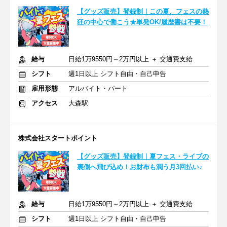
【グッズ販売】登録制｜この夏、フェスの熱
狂の中心で働こう★単発OK/履歴書は不要！
給与
日給1万9550円～2万円以上 ＋ 交通費支給
シフト
週1日以上 シフト自由・自己申告
雇用形態
アルバイト・パート
アクセス
大森駅
株式会社スタートポイント
【グッズ販売】登録制｜夏フェス・ライブの
裏側へ飛び込め！お財布も潤う月3回払い♪
給与
日給1万9550円～2万円以上 ＋ 交通費支給
シフト
週1日以上 シフト自由・自己申告