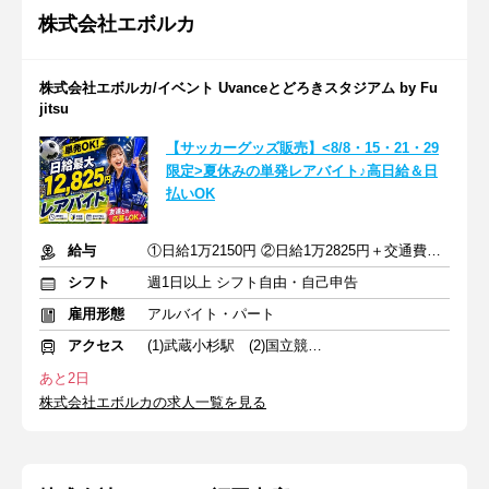
株式会社エボルカ
株式会社エボルカ/イベント Uvanceとどろきスタジアム by Fu
jitsu
【サッカーグッズ販売】<8/8・15・21・29
限定>夏休みの単発レアバイト♪高日給＆日
払いOK
給与
①日給1万2150円 ②日給1万2825円＋交通費全額支給
シフト
週1日以上 シフト自由・自己申告
雇用形態
アルバイト・パート
アクセス
(1)武蔵小杉駅 (2)国立競技場駅 (3)飛田給駅
あと2日
株式会社エボルカの求人一覧を見る