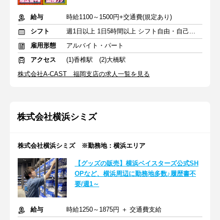
給与
時給1100～1500円+交通費(規定あり)
シフト
週1日以上 1日5時間以上 シフト自由・自己申告
雇用形態
アルバイト・パート
アクセス
(1)香椎駅 (2)大橋駅
株式会社A-CAST 福岡支店の求人一覧を見る
株式会社横浜シミズ
株式会社横浜シミズ ※勤務地：横浜エリア
【グッズの販売】横浜ベイスターズ公式SH
OPなど、横浜周辺に勤務地多数♪履歴書不
要/週1～
給与
時給1250～1875円 ＋ 交通費支給