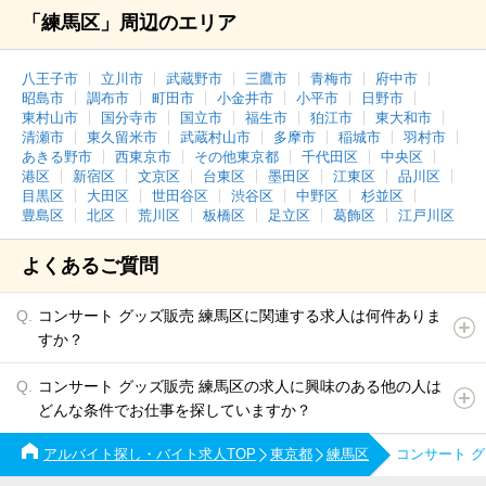
「練馬区」周辺のエリア
八王子市
立川市
武蔵野市
三鷹市
青梅市
府中市
昭島市
調布市
町田市
小金井市
小平市
日野市
東村山市
国分寺市
国立市
福生市
狛江市
東大和市
清瀬市
東久留米市
武蔵村山市
多摩市
稲城市
羽村市
あきる野市
西東京市
その他東京都
千代田区
中央区
港区
新宿区
文京区
台東区
墨田区
江東区
品川区
目黒区
大田区
世田谷区
渋谷区
中野区
杉並区
豊島区
北区
荒川区
板橋区
足立区
葛飾区
江戸川区
よくあるご質問
コンサート グッズ販売 練馬区に関連する求人は何件ありま
すか？
コンサート グッズ販売 練馬区の求人に興味のある他の人は
どんな条件でお仕事を探していますか？
アルバイト探し・バイト求人TOP
東京都
練馬区
コンサート 