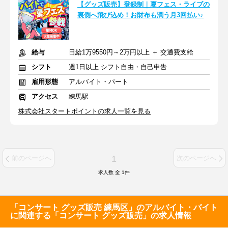
【グッズ販売】登録制｜夏フェス・ライブの
裏側へ飛び込め！お財布も潤う月3回払い♪
給与
日給1万9550円～2万円以上 ＋ 交通費支給
シフト
週1日以上 シフト自由・自己申告
雇用形態
アルバイト・パート
アクセス
練馬駅
株式会社スタートポイントの求人一覧を見る
1
前のページへ
次のページへ
求人数 全
1
件
「コンサート グッズ販売 練馬区」のアルバイト・バイト
に関連する「コンサート グッズ販売」の求人情報