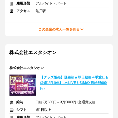
雇用形態
アルバイト・パート
アクセス
亀戸駅
この企業の求人一覧を見る
株式会社エスタシオン
株式会社エスタシオン
【グッズ販売】登録制★即日勤務⇒手渡しも
◎週1/月1/年1…のLIVEも◎MAX日給35000
円♪
給与
日給2万650円～3万5000円+交通費支給
シフト
週1日以上
雇用形態
アルバイト・パート