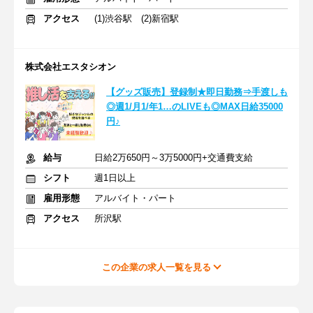
アクセス
(1)渋谷駅 (2)新宿駅
株式会社エスタシオン
【グッズ販売】登録制★即日勤務⇒手渡しも
◎週1/月1/年1…のLIVEも◎MAX日給35000
円♪
給与
日給2万650円～3万5000円+交通費支給
シフト
週1日以上
雇用形態
アルバイト・パート
アクセス
所沢駅
この企業の求人一覧を見る