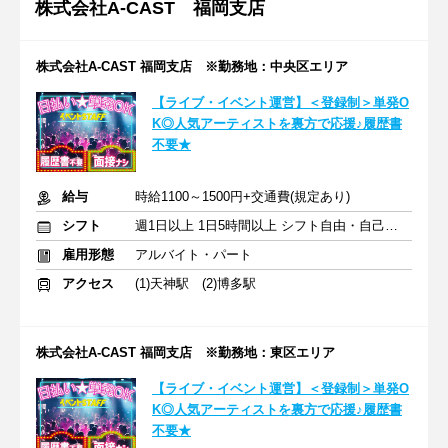
株式会社A-CAST 福岡支店
株式会社A-CAST 福岡支店 ※勤務地：中央区エリア
【ライブ・イベント運営】＜登録制＞単発O
K◎人気アーティストを裏方で応援♪履歴書
不要★
給与
時給1100～1500円+交通費(規定あり)
シフト
週1日以上 1日5時間以上 シフト自由・自己申告
雇用形態
アルバイト・パート
アクセス
(1)天神駅 (2)博多駅
株式会社A-CAST 福岡支店 ※勤務地：東区エリア
【ライブ・イベント運営】＜登録制＞単発O
K◎人気アーティストを裏方で応援♪履歴書
不要★