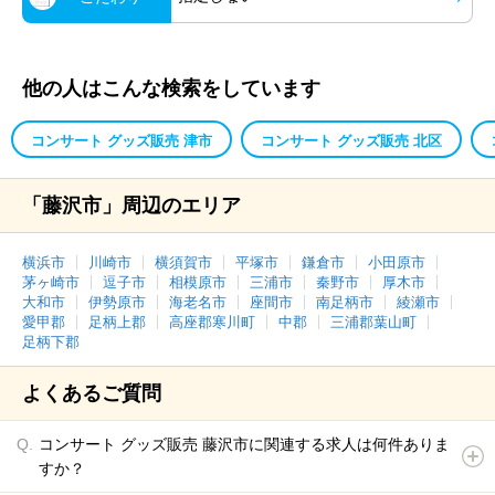
他の人はこんな検索をしています
コンサート グッズ販売 津市
コンサート グッズ販売 北区
「藤沢市」周辺のエリア
横浜市
川崎市
横須賀市
平塚市
鎌倉市
小田原市
茅ヶ崎市
逗子市
相模原市
三浦市
秦野市
厚木市
大和市
伊勢原市
海老名市
座間市
南足柄市
綾瀬市
愛甲郡
足柄上郡
高座郡寒川町
中郡
三浦郡葉山町
足柄下郡
よくあるご質問
コンサート グッズ販売 藤沢市に関連する求人は何件ありま
すか？