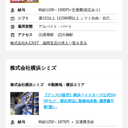
給与
時給1100～1500円+交通費(規定あり)
シフト
週1日以上 1日5時間以上 シフト自由・自己申告
雇用形態
アルバイト・パート
アクセス
(1)香椎駅 (2)大橋駅
株式会社A-CAST 福岡支店の求人一覧を見る
株式会社横浜シミズ
株式会社横浜シミズ ※勤務地：横浜エリア
【グッズの販売】横浜ベイスターズ公式SH
OPなど、横浜周辺に勤務地多数♪履歴書不
要/週1～
給与
時給1250～1875円 ＋ 交通費支給