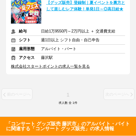
【グッズ販売】登録制｜夏イベントを裏方と
して楽しむレア体験！単発1日～◎高日給★
給与
日給1万9550円～2万円以上 ＋ 交通費支給
シフト
週1日以上 シフト自由・自己申告
雇用形態
アルバイト・パート
アクセス
藤沢駅
株式会社スタートポイントの求人一覧を見る
1
前のページへ
次のページへ
求人数 全
1
件
「コンサート グッズ販売 藤沢市」のアルバイト・バイト
に関連する「コンサート グッズ販売」の求人情報