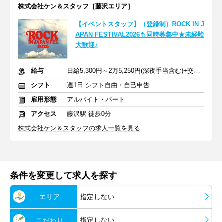
株式会社ケン＆スタッフ［藤沢エリア］
【イベントスタッフ】（登録制）ROCK IN J
APAN FESTIVAL2026も同時募集中★未経験
大歓迎♪
給与
日給5,300円～2万5,250円(深夜手当含む)+交通費支給
シフト
週1日 シフト自由・自己申告
雇用形態
アルバイト・パート
アクセス
藤沢駅 徒歩0分
株式会社ケン＆スタッフの求人一覧を見る
条件を変更して求人を探す
エリア
指定しない
指定しない
こだわり