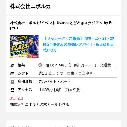
株式会社エボルカ
株式会社エボルカ/イベント Uvanceとどろきスタジアム by Fu
jitsu
【サッカーグッズ販売】<8/8・15・21・29
限定>夏休みの単発レアバイト♪高日給＆日
払いOK
給与
①日給1万2150円 ②日給1万2825円＋交通費全額支給
シフト
週1日以上 シフト自由・自己申告
雇用形態
アルバイト・パート
アクセス
(1)武蔵小杉駅 (2)国立競技場駅 (3)飛田給駅
あと2日
株式会社エボルカの求人一覧を見る