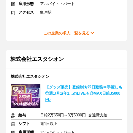
雇用形態
アルバイト・パート
アクセス
亀戸駅
この企業の求人一覧を見る
株式会社エスタシオン
株式会社エスタシオン
【グッズ販売】登録制★即日勤務⇒手渡しも
◎週1/月1/年1…のLIVEも◎MAX日給35000
円♪
給与
日給2万650円～3万5000円+交通費支給
シフト
週1日以上
雇用形態
アルバイト・パート