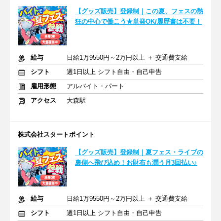
【グッズ販売】登録制｜この夏、フェスの熱
狂の中心で働こう★単発OK/履歴書は不要！
給与
日給1万9550円～2万円以上 ＋ 交通費支給
シフト
週1日以上 シフト自由・自己申告
雇用形態
アルバイト・パート
アクセス
大森駅
株式会社スタートポイント
【グッズ販売】登録制｜夏フェス・ライブの
裏側へ飛び込め！お財布も潤う月3回払い♪
給与
日給1万9550円～2万円以上 ＋ 交通費支給
シフト
週1日以上 シフト自由・自己申告