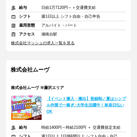
給与
日給1万7120円～＋交通費支給
シフト
週1日以上 シフト自由・自己申告
雇用形態
アルバイト・パート
アクセス
湘南台駅
株式会社マッシュの求人一覧を見る
株式会社ムーヴ
株式会社ムーヴ ※藤沢エリア
【イベント搬入・搬出】登録制／夏はシンプ
ル作業で一稼ぎ♪大学生活躍中！単発日払い
OK
給与
時給1400円～時給2100円 ＋ 交通費規定支給
シフト
週1日以上 1日8時間以上 シフト自由・自己申告