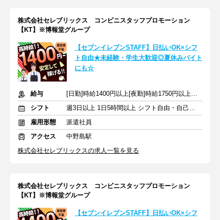
株式会社セレブリックス コンビニスタッフプロモーション
【KT】※博報堂グループ
【セブンイレブンSTAFF】日払いOK×シフ
ト自由★未経験・学生大歓迎◎夏休みバイト
にも☆
給与
[日勤]時給1400円以上[夜勤]時給1750円以上＋交通費
シフト
週3日以上 1日5時間以上 シフト自由・自己申告
雇用形態
派遣社員
アクセス
中野島駅
株式会社セレブリックスの求人一覧を見る
株式会社セレブリックス コンビニスタッフプロモーション
【KT】※博報堂グループ
【セブンイレブンSTAFF】日払いOK×シフ