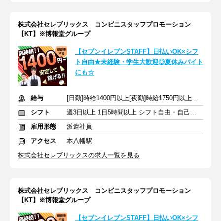
株式会社セレブリックス コンビニスタッフプロモーション
【KT】※博報堂グループ
【セブンイレブンSTAFF】日払いOK×シフ
ト自由★未経験・学生大歓迎◎夏休みバイト
にも☆
給与
[日勤]時給1400円以上[夜勤]時給1750円以上＋交通費
シフト
週3日以上 1日5時間以上 シフト自由・自己申告
雇用形態
派遣社員
アクセス
本八幡駅
株式会社セレブリックスの求人一覧を見る
株式会社セレブリックス コンビニスタッフプロモーション
【KT】※博報堂グループ
【セブンイレブンSTAFF】日払いOK×シフ