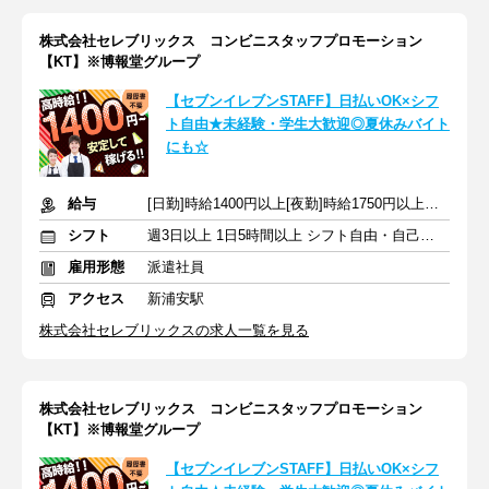
株式会社セレブリックス コンビニスタッフプロモーション
【KT】※博報堂グループ
【セブンイレブンSTAFF】日払いOK×シフ
ト自由★未経験・学生大歓迎◎夏休みバイト
にも☆
給与
[日勤]時給1400円以上[夜勤]時給1750円以上＋交通費
シフト
週3日以上 1日5時間以上 シフト自由・自己申告
雇用形態
派遣社員
アクセス
新浦安駅
株式会社セレブリックスの求人一覧を見る
株式会社セレブリックス コンビニスタッフプロモーション
【KT】※博報堂グループ
【セブンイレブンSTAFF】日払いOK×シフ