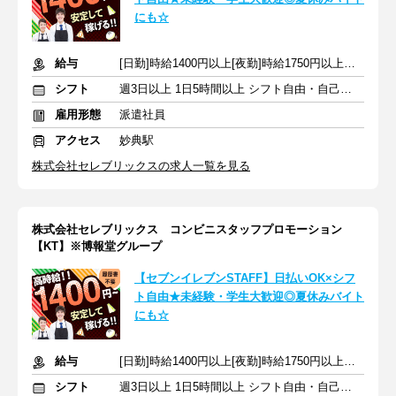
にも☆
給与
[日勤]時給1400円以上[夜勤]時給1750円以上＋交通費
シフト
週3日以上 1日5時間以上 シフト自由・自己申告
雇用形態
派遣社員
アクセス
妙典駅
株式会社セレブリックスの求人一覧を見る
株式会社セレブリックス コンビニスタッフプロモーション
【KT】※博報堂グループ
【セブンイレブンSTAFF】日払いOK×シフ
ト自由★未経験・学生大歓迎◎夏休みバイト
にも☆
給与
[日勤]時給1400円以上[夜勤]時給1750円以上＋交通費
シフト
週3日以上 1日5時間以上 シフト自由・自己申告