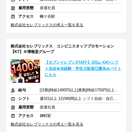
雇用形態
派遣社員
アクセス
幡ケ谷駅
株式会社セレブリックスの求人一覧を見る
株式会社セレブリックス コンビニスタッフプロモーション
【KT】※博報堂グループ
【セブンイレブンSTAFF】日払いOK×シフ
ト自由★未経験・学生大歓迎◎夏休みバイト
にも☆
給与
[日勤]時給1400円以上[夜勤]時給1750円以上＋交通費
シフト
週3日以上 1日5時間以上 シフト自由・自己申告
雇用形態
派遣社員
アクセス
麹町駅
株式会社セレブリックスの求人一覧を見る