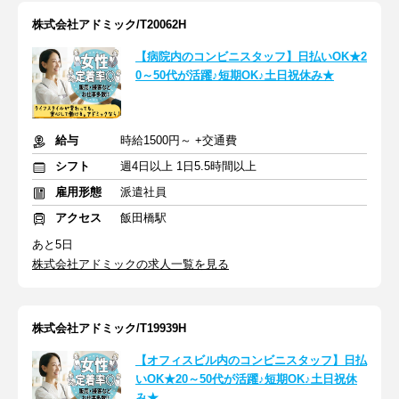
株式会社アドミック/T20062H
【病院内のコンビニスタッフ】日払いOK★2
0～50代が活躍♪短期OK♪土日祝休み★
給与
時給1500円～ +交通費
シフト
週4日以上 1日5.5時間以上
雇用形態
派遣社員
アクセス
飯田橋駅
あと5日
株式会社アドミックの求人一覧を見る
株式会社アドミック/T19939H
【オフィスビル内のコンビニスタッフ】日払
いOK★20～50代が活躍♪短期OK♪土日祝休
み★