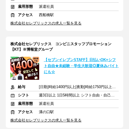
雇用形態
派遣社員
アクセス
西船橋駅
株式会社セレブリックスの求人一覧を見る
株式会社セレブリックス コンビニスタッフプロモーション
【KT】※博報堂グループ
【セブンイレブンSTAFF】日払いOK×シフ
ト自由★未経験・学生大歓迎◎夏休みバイト
にも☆
給与
[日勤]時給1400円以上[夜勤]時給1750円以上＋交通費
シフト
週3日以上 1日5時間以上 シフト自由・自己申告
雇用形態
派遣社員
アクセス
溝の口駅
株式会社セレブリックスの求人一覧を見る