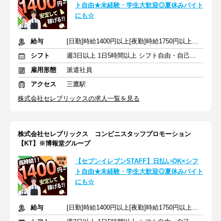
ト自由★未経験・学生大歓迎◎夏休みバイト
にも☆
給与
[日勤]時給1400円以上[夜勤]時給1750円以上＋交通費
シフト
週3日以上 1日5時間以上 シフト自由・自己申告
雇用形態
派遣社員
アクセス
三鷹駅
株式会社セレブリックスの求人一覧を見る
株式会社セレブリックス コンビニスタッフプロモーション
【KT】※博報堂グループ
【セブンイレブンSTAFF】日払いOK×シフ
ト自由★未経験・学生大歓迎◎夏休みバイト
にも☆
給与
[日勤]時給1400円以上[夜勤]時給1750円以上＋交通費