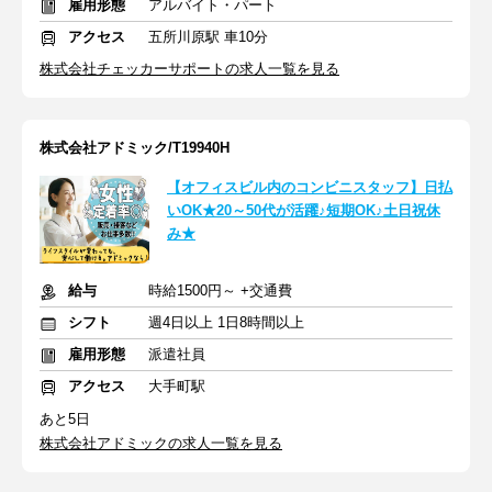
雇用形態
アルバイト・パート
アクセス
五所川原駅 車10分
株式会社チェッカーサポートの求人一覧を見る
株式会社アドミック/T19940H
【オフィスビル内のコンビニスタッフ】日払
いOK★20～50代が活躍♪短期OK♪土日祝休
み★
給与
時給1500円～ +交通費
シフト
週4日以上 1日8時間以上
雇用形態
派遣社員
アクセス
大手町駅
あと5日
株式会社アドミックの求人一覧を見る