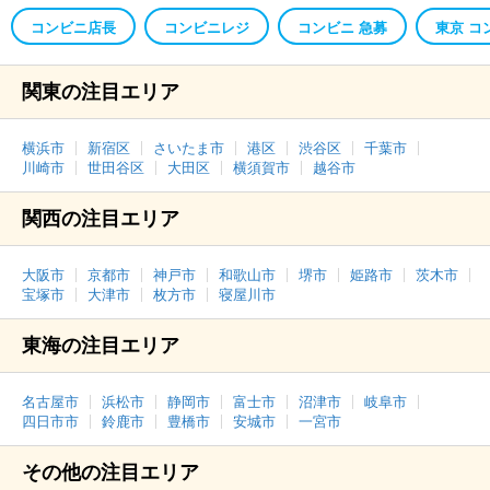
コンビニ店長
コンビニレジ
コンビニ 急募
東京 コ
関東の注目エリア
横浜市
新宿区
さいたま市
港区
渋谷区
千葉市
川崎市
世田谷区
大田区
横須賀市
越谷市
関西の注目エリア
大阪市
京都市
神戸市
和歌山市
堺市
姫路市
茨木市
宝塚市
大津市
枚方市
寝屋川市
東海の注目エリア
名古屋市
浜松市
静岡市
富士市
沼津市
岐阜市
四日市市
鈴鹿市
豊橋市
安城市
一宮市
その他の注目エリア