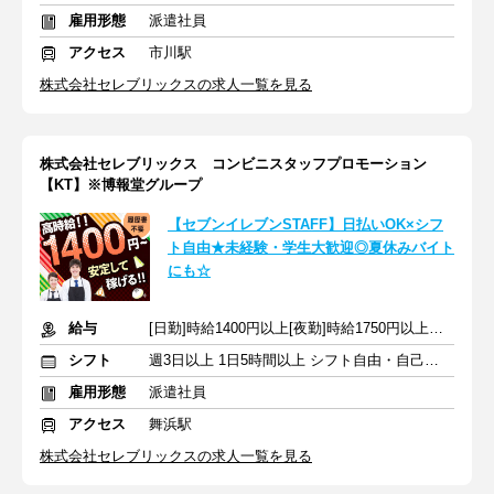
雇用形態
派遣社員
アクセス
市川駅
株式会社セレブリックスの求人一覧を見る
株式会社セレブリックス コンビニスタッフプロモーション
【KT】※博報堂グループ
【セブンイレブンSTAFF】日払いOK×シフ
ト自由★未経験・学生大歓迎◎夏休みバイト
にも☆
給与
[日勤]時給1400円以上[夜勤]時給1750円以上＋交通費
シフト
週3日以上 1日5時間以上 シフト自由・自己申告
雇用形態
派遣社員
アクセス
舞浜駅
株式会社セレブリックスの求人一覧を見る