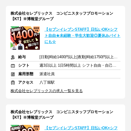
株式会社セレブリックス コンビニスタッフプロモーション
【KT】※博報堂グループ
【セブンイレブンSTAFF】日払いOK×シフ
ト自由★未経験・学生大歓迎◎夏休みバイト
にも☆
給与
[日勤]時給1400円以上[夜勤]時給1750円以上＋交通費
シフト
週3日以上 1日5時間以上 シフト自由・自己申告
雇用形態
派遣社員
アクセス
八丁堀駅
株式会社セレブリックスの求人一覧を見る
株式会社セレブリックス コンビニスタッフプロモーション
【KT】※博報堂グループ
【セブンイレブンSTAFF】日払いOK×シフ