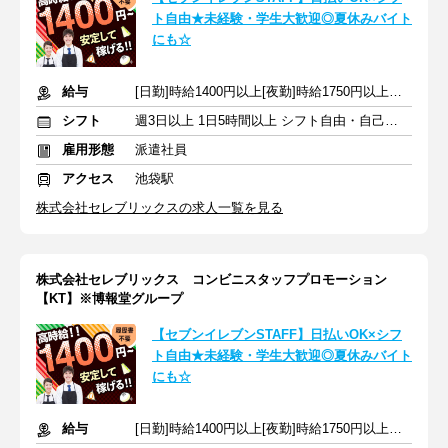
ト自由★未経験・学生大歓迎◎夏休みバイト
にも☆
給与
[日勤]時給1400円以上[夜勤]時給1750円以上＋交通費
シフト
週3日以上 1日5時間以上 シフト自由・自己申告
雇用形態
派遣社員
アクセス
池袋駅
株式会社セレブリックスの求人一覧を見る
株式会社セレブリックス コンビニスタッフプロモーション
【KT】※博報堂グループ
【セブンイレブンSTAFF】日払いOK×シフ
ト自由★未経験・学生大歓迎◎夏休みバイト
にも☆
給与
[日勤]時給1400円以上[夜勤]時給1750円以上＋交通費