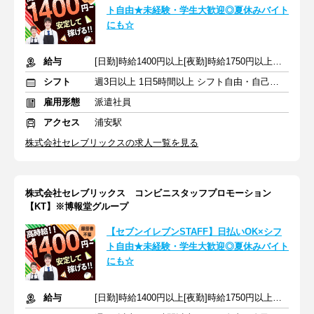
ト自由★未経験・学生大歓迎◎夏休みバイト
にも☆
給与
[日勤]時給1400円以上[夜勤]時給1750円以上＋交通費
シフト
週3日以上 1日5時間以上 シフト自由・自己申告
雇用形態
派遣社員
アクセス
浦安駅
株式会社セレブリックスの求人一覧を見る
株式会社セレブリックス コンビニスタッフプロモーション
【KT】※博報堂グループ
【セブンイレブンSTAFF】日払いOK×シフ
ト自由★未経験・学生大歓迎◎夏休みバイト
にも☆
給与
[日勤]時給1400円以上[夜勤]時給1750円以上＋交通費