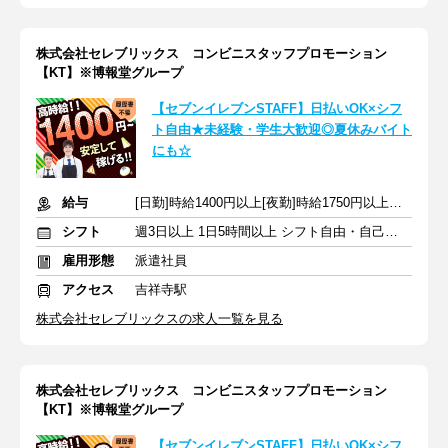
株式会社セレブリックス コンビニスタッフプロモーション
【KT】※博報堂グループ
【セブンイレブンSTAFF】日払いOK×シフ
ト自由★未経験・学生大歓迎◎夏休みバイト
にも☆
給与
[日勤]時給1400円以上[夜勤]時給1750円以上＋交通費
シフト
週3日以上 1日5時間以上 シフト自由・自己申告
雇用形態
派遣社員
アクセス
吉祥寺駅
株式会社セレブリックスの求人一覧を見る
株式会社セレブリックス コンビニスタッフプロモーション
【KT】※博報堂グループ
【セブンイレブンSTAFF】日払いOK×シフ