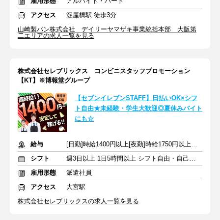
雇用形態
アルバイト・パート
アクセス
淀屋橋駅 徒歩3分
山崎製パン株式会社 デイリーヤマザキ事業統括本部 大阪第
二エリアの求人一覧を見る
株式会社セレブリックス コンビニスタッフプロモーション
【KT】※博報堂グループ
【セブンイレブンSTAFF】日払いOK×シフ
ト自由★未経験・学生大歓迎◎夏休みバイト
にも☆
給与
[日勤]時給1400円以上[夜勤]時給1750円以上＋交通費
シフト
週3日以上 1日5時間以上 シフト自由・自己申告
雇用形態
派遣社員
アクセス
大宮駅
株式会社セレブリックスの求人一覧を見る