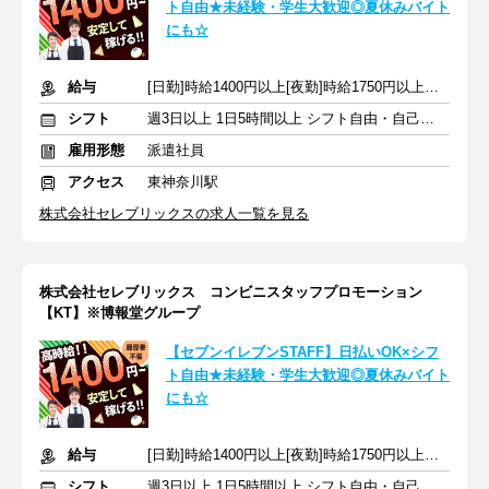
ト自由★未経験・学生大歓迎◎夏休みバイト
にも☆
給与
[日勤]時給1400円以上[夜勤]時給1750円以上＋交通費
シフト
週3日以上 1日5時間以上 シフト自由・自己申告
雇用形態
派遣社員
アクセス
東神奈川駅
株式会社セレブリックスの求人一覧を見る
株式会社セレブリックス コンビニスタッフプロモーション
【KT】※博報堂グループ
【セブンイレブンSTAFF】日払いOK×シフ
ト自由★未経験・学生大歓迎◎夏休みバイト
にも☆
給与
[日勤]時給1400円以上[夜勤]時給1750円以上＋交通費
シフト
週3日以上 1日5時間以上 シフト自由・自己申告