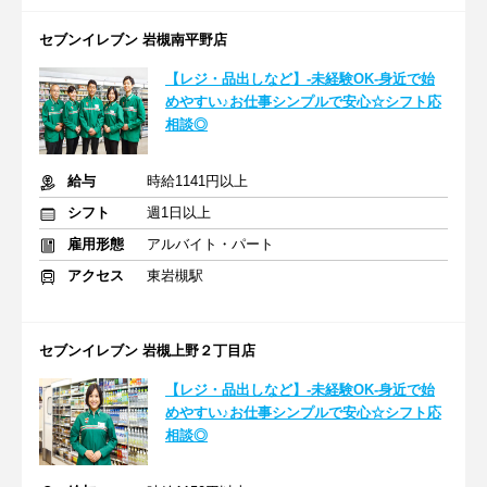
セブンイレブン 岩槻南平野店
【レジ・品出しなど】-未経験OK-身近で始
めやすい♪お仕事シンプルで安心☆シフト応
相談◎
給与
時給1141円以上
シフト
週1日以上
雇用形態
アルバイト・パート
アクセス
東岩槻駅
セブンイレブン 岩槻上野２丁目店
【レジ・品出しなど】-未経験OK-身近で始
めやすい♪お仕事シンプルで安心☆シフト応
相談◎