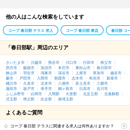
他の人はこんな検索をしています
コープ 春日部 テラス 求人
コープ 春日部 東店
春日部 コ
「春日部駅」周辺のエリア
さいたま市
川越市
熊谷市
川口市
行田市
秩父市
所沢市
飯能市
加須市
本庄市
東松山市
春日部市
狭山市
羽生市
鴻巣市
深谷市
上尾市
草加市
越谷市
蕨市
戸田市
入間市
朝霞市
志木市
和光市
新座市
桶川市
久喜市
北本市
八潮市
富士見市
三郷市
蓮田市
坂戸市
幸手市
鶴ヶ島市
日高市
吉川市
ふじみ野市
白岡市
入間郡
大里郡
北足立郡
北葛飾郡
児玉郡
秩父郡
比企郡
南埼玉郡
よくあるご質問
コープ 春日部 テラスに関連する求人は何件ありますか？