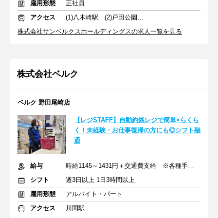
雇用形態
正社員
アクセス
(1)八木崎駅 (2)戸田公園駅 (3)北松戸駅
株式会社サンベルクスホールディングスの求人一覧を見る
株式会社ベルク
ベルク 野田尾崎店
【レジSTAFF】自動釣銭レジで簡単×らくら
く！未経験・お仕事復帰の方にも◎シフト融
通
給与
時給1145～1431円＋交通費支給 ※各種手当含む
シフト
週3日以上 1日3時間以上
雇用形態
アルバイト・パート
アクセス
川間駅