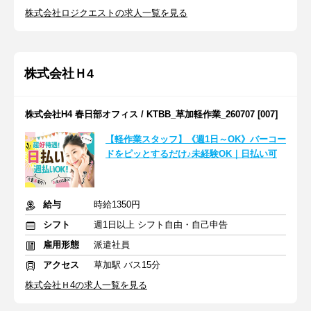
株式会社ロジクエストの求人一覧を見る
株式会社Ｈ4
株式会社H4 春日部オフィス / KTBB_草加軽作業_260707 [007]
【軽作業スタッフ】《週1日～OK》バーコー
ドをピッとするだけ♪未経験OK｜日払い可
給与
時給1350円
シフト
週1日以上 シフト自由・自己申告
雇用形態
派遣社員
アクセス
草加駅 バス15分
株式会社Ｈ4の求人一覧を見る