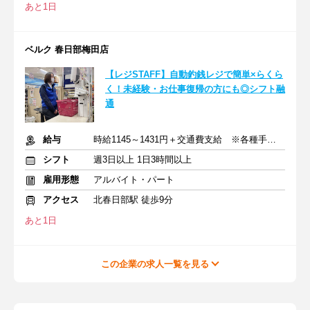
あと1日
ベルク 春日部梅田店
【レジSTAFF】自動釣銭レジで簡単×らくら
く！未経験・お仕事復帰の方にも◎シフト融
通
給与
時給1145～1431円＋交通費支給 ※各種手当含む
シフト
週3日以上 1日3時間以上
雇用形態
アルバイト・パート
アクセス
北春日部駅 徒歩9分
あと1日
この企業の求人一覧を見る