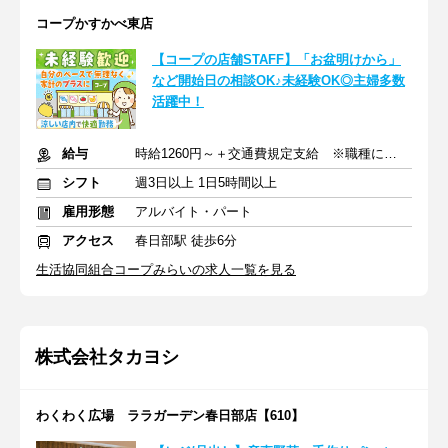
コープかすかべ東店
【コープの店舗STAFF】「お盆明けから」
など開始日の相談OK♪未経験OK◎主婦多数
活躍中！
給与
時給1260円～＋交通費規定支給 ※職種により昇給あり
シフト
週3日以上 1日5時間以上
雇用形態
アルバイト・パート
アクセス
春日部駅 徒歩6分
生活協同組合コープみらいの求人一覧を見る
株式会社タカヨシ
わくわく広場 ララガーデン春日部店【610】