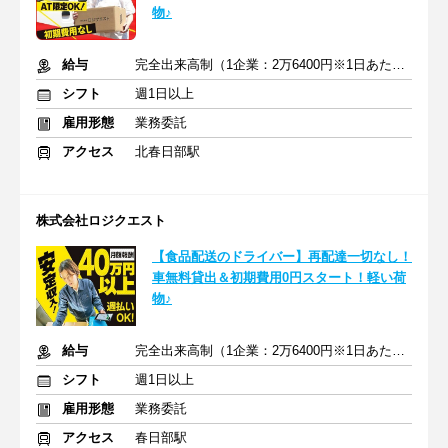
物♪
給与
完全出来高制（1企業：2万6400円※1日あたり）
シフト
週1日以上
雇用形態
業務委託
アクセス
北春日部駅
株式会社ロジクエスト
【食品配送のドライバー】再配達一切なし！
車無料貸出＆初期費用0円スタート！軽い荷
物♪
給与
完全出来高制（1企業：2万6400円※1日あたり）
シフト
週1日以上
雇用形態
業務委託
アクセス
春日部駅