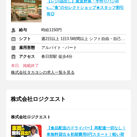
【レジ/品出し】産直野菜・手作りパンet
c…"食"のセレクトショップ★スタッフ割引
有◎
給与
時給1150円
シフト
週2日以上 1日3.5時間以上 シフト自由・自己申告
雇用形態
アルバイト・パート
アクセス
春日部駅 徒歩4分
本日、掲載終了
株式会社タカヨシの求人一覧を見る
株式会社ロジクエスト
株式会社ロジクエスト
【食品配送のドライバー】再配達一切なし！
車無料貸出＆初期費用0円スタート！軽い荷