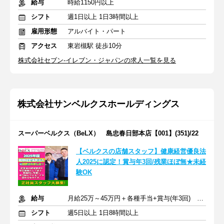
給与
時給1150円以上
シフト
週1日以上 1日3時間以上
雇用形態
アルバイト・パート
アクセス
東岩槻駅 徒歩10分
株式会社セブン-イレブン・ジャパンの求人一覧を見る
株式会社サンベルクスホールディングス
スーパーベルクス（BeLX） 島忠春日部本店【001】(351)/22
【ベルクスの店舗スタッフ】健康経営優良法
人2025に認定！賞与年3回/残業ほぼ無★未経
験OK
給与
月給25万～45万円＋各種手当+賞与(年3回) ※交通費支給
シフト
週5日以上 1日8時間以上