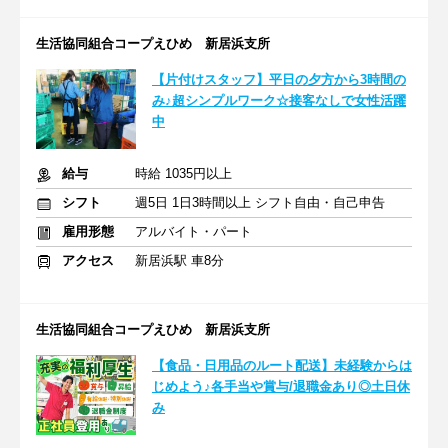
生活協同組合コープえひめ 新居浜支所
【片付けスタッフ】平日の夕方から3時間の
み♪超シンプルワーク☆接客なしで女性活躍
中
給与
時給 1035円以上
シフト
週5日 1日3時間以上 シフト自由・自己申告
雇用形態
アルバイト・パート
アクセス
新居浜駅 車8分
生活協同組合コープえひめ 新居浜支所
【食品・日用品のルート配送】未経験からは
じめよう♪各手当や賞与/退職金あり◎土日休
み