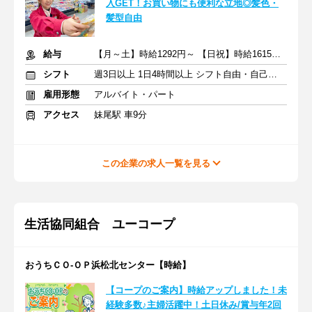
入GET！お買い物にも便利な立地◎髪色・
髪型自由
給与
【月～土】時給1292円～ 【日祝】時給1615円～ ※交通費一部支給
シフト
週3日以上 1日4時間以上 シフト自由・自己申告
雇用形態
アルバイト・パート
アクセス
妹尾駅 車9分
この企業の求人一覧を見る
生活協同組合 ユーコープ
おうちＣＯ-ＯＰ浜松北センター【時給】
【コープのご案内】時給アップしました！未
経験多数♪主婦活躍中！土日休み/賞与年2回