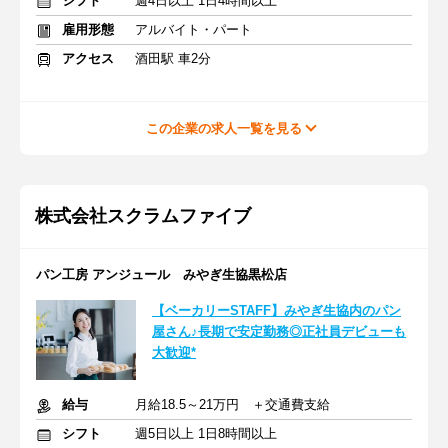
シフト
週4日以上 1日4時間以上
雇用形態
アルバイト・パート
アクセス
酒田駅 車2分
この企業の求人一覧を見る
株式会社スクラムファイブ
パン工房 アンジュール みやぎ生協黒松店
【ベーカリーSTAFF】みやぎ生協内のパン
屋さん♪長期で安定勤務◎正社員デビューも
大歓迎*
給与
月給18.5～21万円 ＋交通費支給
シフト
週5日以上 1日8時間以上