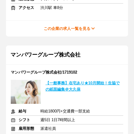
アクセス
渋川駅 車8分
この企業の求人一覧を見る
マンパワーグループ株式会社
マンパワーグループ株式会社/1719102
【一般事務】在宅あり★10月開始！生協で
の紙面編集＠大久保
給与
時給1800円+交通費一部支給
シフト
週5日 1日7時間以上
雇用形態
派遣社員