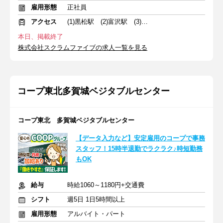
雇用形態
正社員
アクセス
(1)黒松駅 (2)富沢駅 (3)陸前原ノ町駅
本日、掲載終了
株式会社スクラムファイブの求人一覧を見る
コープ東北多賀城ベジタブルセンター
コープ東北 多賀城ベジタブルセンター
【データ入力など】安定雇用のコープで事務
スタッフ！15時半退勤でラクラク♪時短勤務
もOK
給与
時給1060～1180円+交通費
シフト
週5日 1日5時間以上
雇用形態
アルバイト・パート