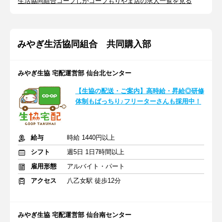
生活協同組合コープしがコープもりやま店の求人一覧を見る
みやぎ生活協同組合 共同購入部
みやぎ生協 宅配運営部 仙台北センター
【生協の配送・ご案内】高時給・昇給◎研修
体制もばっちり♪フリーターさんも採用中！
給与
時給 1440円以上
シフト
週5日 1日7時間以上
雇用形態
アルバイト・パート
アクセス
八乙女駅 徒歩12分
みやぎ生協 宅配運営部 仙台南センター