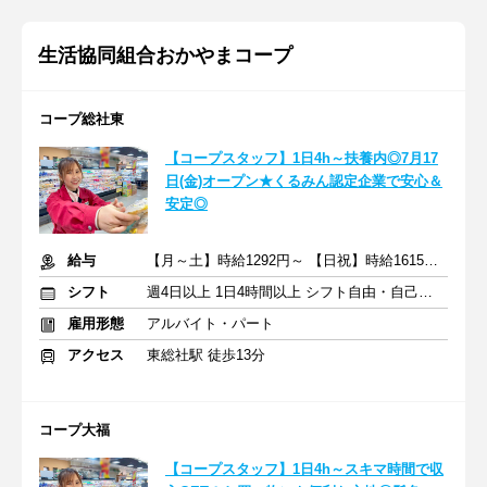
生活協同組合おかやまコープ
コープ総社東
【コープスタッフ】1日4h～扶養内◎7月17
日(金)オープン★くるみん認定企業で安心＆
安定◎
給与
【月～土】時給1292円～ 【日祝】時給1615円～ ※交通費一部支給
シフト
週4日以上 1日4時間以上 シフト自由・自己申告
雇用形態
アルバイト・パート
アクセス
東総社駅 徒歩13分
コープ大福
【コープスタッフ】1日4h～スキマ時間で収