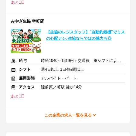
あと1日
みやぎ生協 幸町店
【生協のレジスタッフ】"自動釣銭機"でミス
の心配ナシ♪生協ならではの魅力も◎
給与
時給1040～1819円＋交通費 ※シフトにより時給変動あり
シフト
週4日以上 1日4時間以上
雇用形態
アルバイト・パート
アクセス
陸前原ノ町駅 徒歩14分
あと1日
この企業の求人一覧を見る