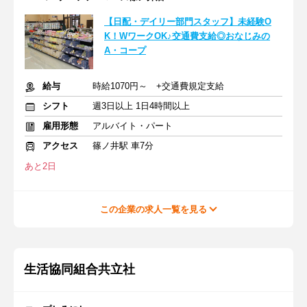
【日配・デイリー部門スタッフ】未経験O
K！WワークOK♪交通費支給◎おなじみの
A・コープ
給与
時給1070円～ +交通費規定支給
シフト
週3日以上 1日4時間以上
雇用形態
アルバイト・パート
アクセス
篠ノ井駅 車7分
あと2日
この企業の求人一覧を見る
生活協同組合共立社