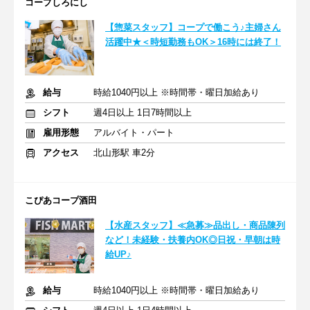
コープしろにし
【惣菜スタッフ】コープで働こう♪主婦さん
活躍中★＜時短勤務もOK＞16時には終了！
給与
時給1040円以上 ※時間帯・曜日加給あり
シフト
週4日以上 1日7時間以上
雇用形態
アルバイト・パート
アクセス
北山形駅 車2分
こぴあコープ酒田
【水産スタッフ】≪急募≫品出し・商品陳列
など！未経験・扶養内OK◎日祝・早朝は時
給UP♪
給与
時給1040円以上 ※時間帯・曜日加給あり