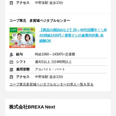
アクセス
中野栄駅 徒歩13分
コープ東北 多賀城ベジタブルセンター
【商品の袋詰めなど】20～40代活躍中！＼M
AX時給1430円／接客ナシの倉庫内作業♪未
経験OK
給与
時給1060～1430円+交通費
シフト
週4日以上 1日4時間以上
雇用形態
アルバイト・パート
アクセス
中野栄駅 徒歩13分
コープ東北多賀城ベジタブルセンターの求人一覧を見る
株式会社BREXA Next