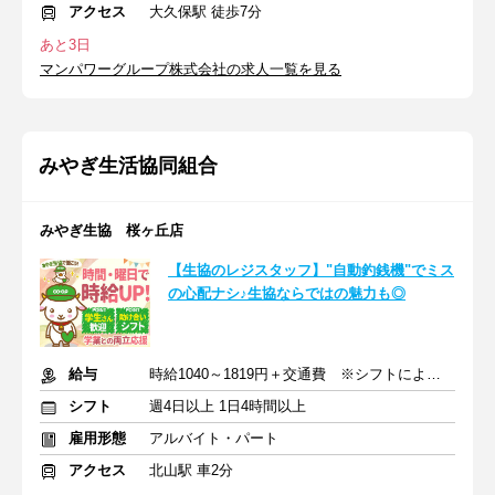
アクセス
大久保駅 徒歩7分
あと3日
マンパワーグループ株式会社の求人一覧を見る
みやぎ生活協同組合
みやぎ生協 桜ヶ丘店
【生協のレジスタッフ】"自動釣銭機"でミス
の心配ナシ♪生協ならではの魅力も◎
給与
時給1040～1819円＋交通費 ※シフトにより時給変動あり
シフト
週4日以上 1日4時間以上
雇用形態
アルバイト・パート
アクセス
北山駅 車2分