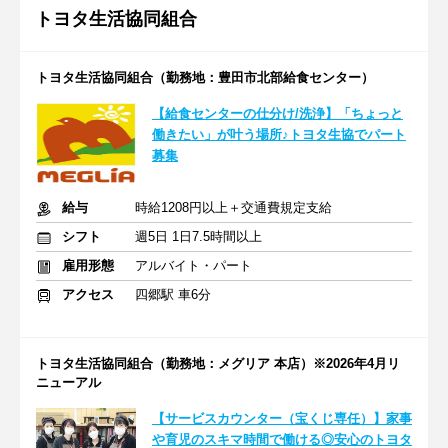
トヨタ生活協同組合
トヨタ生活協同組合（勤務地：豊田市北部給食センター）
【給食センターの仕分け/洗浄】「ちょっと
働きたい」が叶う場所♪トヨタ生協でパート
募集
給与
時給1208円以上＋交通費規定支給
シフト
週5日 1日7.5時間以上
雇用形態
アルバイト・パート
アクセス
四郷駅 車6分
トヨタ生活協同組合（勤務地：メグリア 本店）※2026年4月リ
ニューアル
【サービスカウンター（宝くじ専任）】家事
や育児のスキマ時間で働ける◎安心のトヨタ