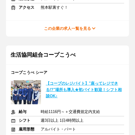
アクセス
熊本駅裏すぐ！
この企業の求人一覧を見る
生活協同組合コープこうべ
コープこうべ シーア
【コープのレジバイト】"座ってレジでき
る!?"場所も導入★初バイト歓迎！シフト相
談OK♪
給与
時給1116円～＋交通費規定内支給
シフト
週3日以上 1日4時間以上
雇用形態
アルバイト・パート