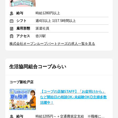
給与
時給1280円以上
シフト
週4日以上 1日7.5時間以上
雇用形態
派遣社員
アクセス
壺川駅
株式会社オープンループパートナーズの求人一覧を見る
生活協同組合コープみらい
コープ新松戸店
【コープの店舗STAFF】「お盆明けから」
など開始日の相談OK♪未経験OK◎主婦多数
活躍中！
給与
時給1205円～＋交通費規定支給 ※職種により昇給あり