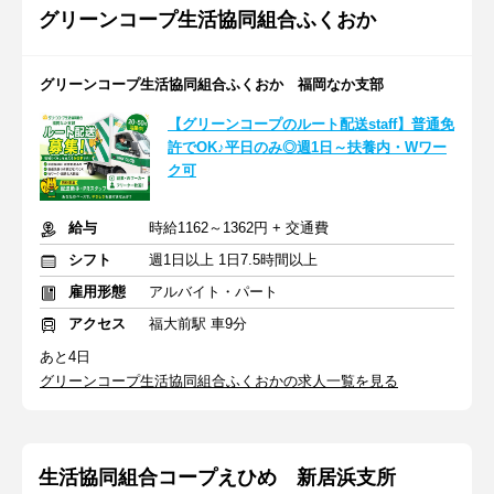
グリーンコープ生活協同組合ふくおか
グリーンコープ生活協同組合ふくおか 福岡なか支部
【グリーンコープのルート配送staff】普通免
許でOK♪平日のみ◎週1日～扶養内・Wワー
ク可
給与
時給1162～1362円 + 交通費
シフト
週1日以上 1日7.5時間以上
雇用形態
アルバイト・パート
アクセス
福大前駅 車9分
あと4日
グリーンコープ生活協同組合ふくおかの求人一覧を見る
生活協同組合コープえひめ 新居浜支所