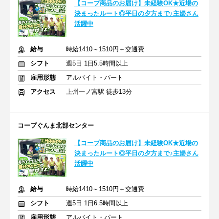
【コープ商品のお届け】未経験OK★近場の
決まったルート◎平日の夕方まで♪主婦さん
活躍中
給与
時給1410～1510円＋交通費
シフト
週5日 1日5.5時間以上
雇用形態
アルバイト・パート
アクセス
上州一ノ宮駅 徒歩13分
コープぐんま北部センター
【コープ商品のお届け】未経験OK★近場の
決まったルート◎平日の夕方まで♪主婦さん
活躍中
給与
時給1410～1510円＋交通費
シフト
週5日 1日6.5時間以上
雇用形態
アルバイト・パート