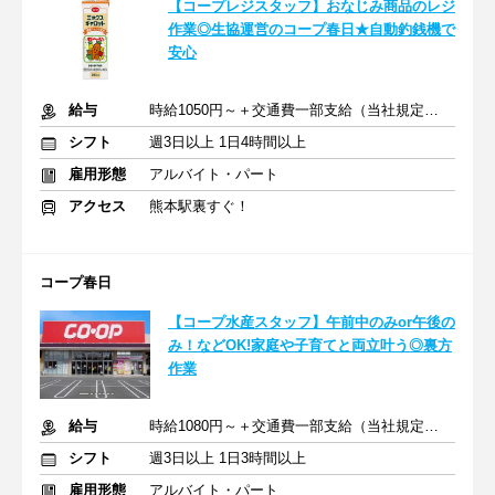
【コープレジスタッフ】おなじみ商品のレジ
作業◎生協運営のコープ春日★自動釣銭機で
安心
給与
時給1050円～＋交通費一部支給（当社規定あり）
シフト
週3日以上 1日4時間以上
雇用形態
アルバイト・パート
アクセス
熊本駅裏すぐ！
コープ春日
【コープ水産スタッフ】午前中のみor午後の
み！などOK!家庭や子育てと両立叶う◎裏方
作業
給与
時給1080円～＋交通費一部支給（当社規定あり）＋日祝時給1180円
シフト
週3日以上 1日3時間以上
雇用形態
アルバイト・パート