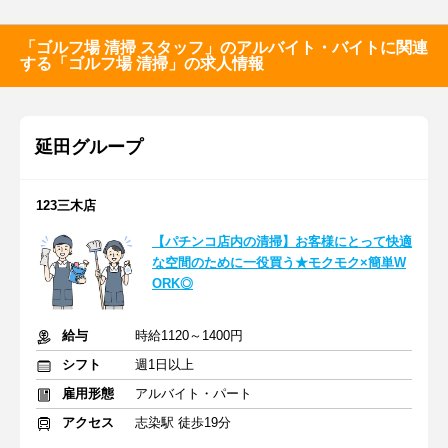
「ゴルフ場 清掃 スタッフ」のアルバイト・バイトに関連
する「ゴルフ場 清掃」の求人情報
延田グループ
123三木店
【パチンコ店内の清掃】お客様にとって快適
な空間のために一役買う★モクモク×簡単W
ORK◎
給与
時給1120～1400円
シフト
週1日以上
雇用形態
アルバイト・パート
アクセス
志染駅 徒歩19分