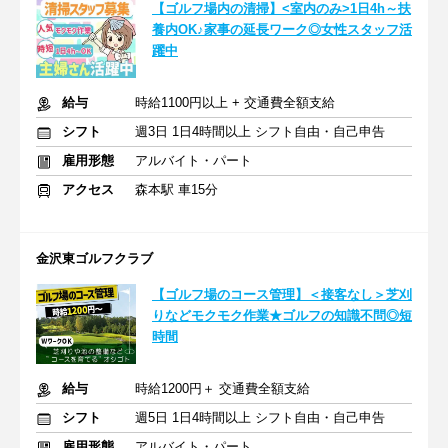
【ゴルフ場内の清掃】<室内のみ>1日4h～扶
養内OK♪家事の延長ワーク◎女性スタッフ活
躍中
給与
時給1100円以上 + 交通費全額支給
シフト
週3日 1日4時間以上 シフト自由・自己申告
雇用形態
アルバイト・パート
アクセス
森本駅 車15分
金沢東ゴルフクラブ
【ゴルフ場のコース管理】＜接客なし＞芝刈
りなどモクモク作業★ゴルフの知識不問◎短
時間
給与
時給1200円＋ 交通費全額支給
シフト
週5日 1日4時間以上 シフト自由・自己申告
雇用形態
アルバイト・パート