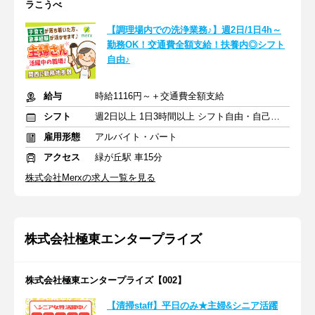
ラこうべ
【調理場内での洗浄業務♪】週2日/1日4h～
勤務OK！交通費全額支給！扶養内◎シフト
自由♪
給与
時給1116円～＋交通費全額支給
シフト
週2日以上 1日3時間以上 シフト自由・自己申告
雇用形態
アルバイト・パート
アクセス
緑が丘駅 車15分
株式会社Merxの求人一覧を見る
株式会社極東エンタープライズ
株式会社極東エンタープライズ【002】
【清掃staff】平日のみ★主婦&シニア活躍