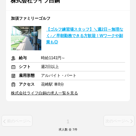
株式会社ライフ白銅
加須ファミリーゴルフ
【ゴルフ練習場スタッフ】＼週2日～無理な
く♪／早朝勤務できる方歓迎！Wワークや副
業も◎
給与
時給1141円～
シフト
週2日以上
雇用形態
アルバイト・パート
アクセス
花崎駅 車8分
株式会社ライフ白銅の求人一覧を見る
1
前のページへ
次のページへ
求人数 全
7
件