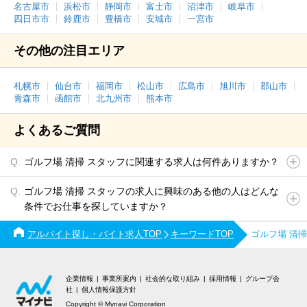
名古屋市
浜松市
静岡市
富士市
沼津市
岐阜市
四日市市
鈴鹿市
豊橋市
安城市
一宮市
その他の注目エリア
札幌市
仙台市
福岡市
松山市
広島市
旭川市
郡山市
青森市
函館市
北九州市
熊本市
よくあるご質問
ゴルフ場 清掃 スタッフに関連する求人は何件ありますか？
ゴルフ場 清掃 スタッフの求人に興味のある他の人はどんな
条件でお仕事を探していますか？
アルバイト探し・バイト求人TOP
キーワードTOP
ゴルフ場 清
企業情報
事業所案内
社会的な取り組み
採用情報
グループ会
社
個人情報保護方針
Copyright © Mynavi Corporation