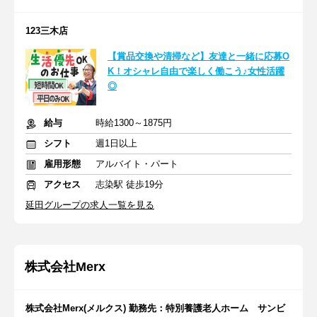
123三木店
【賞品交換や清掃など】友達と一緒に応募O
K！オシャレ自由で楽しく働こう♪女性活躍
◎
給与
時給1300～1875円
シフト
週1日以上
雇用形態
アルバイト・パート
アクセス
志染駅 徒歩19分
延田グループの求人一覧を見る
株式会社Merx
株式会社Merx(メルクス) 勤務先：特別養護老人ホーム サンビ