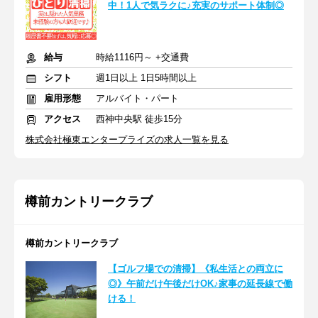
中！1人で気ラクに♪充実のサポート体制◎
給与
時給1116円～ +交通費
シフト
週1日以上 1日5時間以上
雇用形態
アルバイト・パート
アクセス
西神中央駅 徒歩15分
株式会社極東エンタープライズの求人一覧を見る
樽前カントリークラブ
樽前カントリークラブ
【ゴルフ場での清掃】《私生活との両立に
◎》午前だけ午後だけOK♪家事の延長線で働
ける！