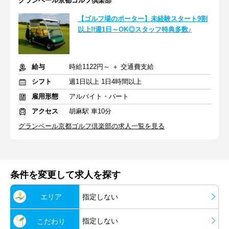
グランベール京都ゴルフ倶楽部
【ゴルフ場のポーター】未経験スタート9割
以上!!週1日～OK◎スタッフ特典多数♪
給与
時給1122円～ ＋ 交通費支給
シフト
週1日以上 1日4時間以上
雇用形態
アルバイト・パート
アクセス
胡麻駅 車10分
グランベール京都ゴルフ倶楽部の求人一覧を見る
条件を変更して求人を探す
エリア
指定しない
指定しない
こだわり