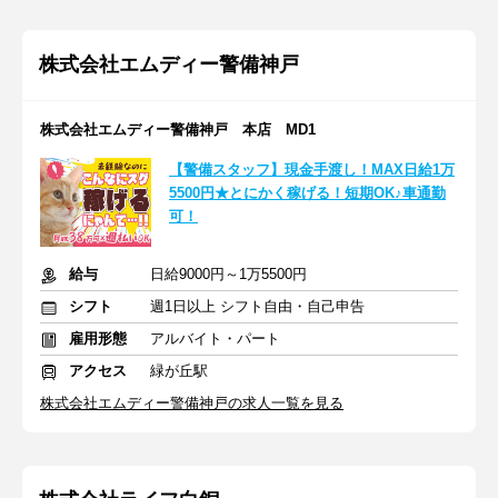
株式会社エムディー警備神戸
株式会社エムディー警備神戸 本店 MD1
【警備スタッフ】現金手渡し！MAX日給1万
5500円★とにかく稼げる！短期OK♪車通勤
可！
給与
日給9000円～1万5500円
シフト
週1日以上 シフト自由・自己申告
雇用形態
アルバイト・パート
アクセス
緑が丘駅
株式会社エムディー警備神戸の求人一覧を見る