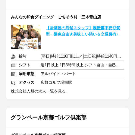
みんなの和食ダイニング ごちそう村 三木青山店
【居酒屋の店舗スタッフ】履歴書不要◎髪
型・髪色自由★美味しい賄い＆交通費有♪
給与
[平日]時給1116円以上／[土日祝]時給1146円以上+交通費支給
シフト
週1日以上 1日3時間以上 シフト自由・自己申告
雇用形態
アルバイト・パート
アクセス
広野ゴルフ場前駅
株式会社入船の求人一覧を見る
グランベール京都ゴルフ倶楽部