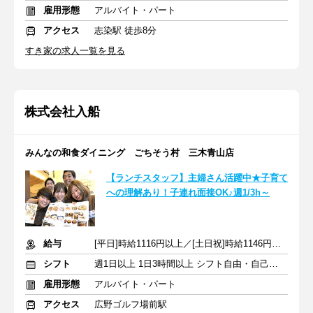
雇用形態
アルバイト・パート
アクセス
志染駅 徒歩8分
すき家の求人一覧を見る
株式会社入船
みんなの和食ダイニング ごちそう村 三木青山店
【ランチスタッフ】主婦さん活躍中★子育て
への理解あり！子連れ面接OK♪週1/3h～
給与
[平日]時給1116円以上／[土日祝]時給1146円以上+交通費支給
シフト
週1日以上 1日3時間以上 シフト自由・自己申告
雇用形態
アルバイト・パート
アクセス
広野ゴルフ場前駅