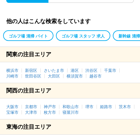
他の人はこんな検索をしています
ゴルフ場 清掃 バイト
ゴルフ場 スタッフ 求人
新幹線 清
関東の注目エリア
横浜市
新宿区
さいたま市
港区
渋谷区
千葉市
川崎市
世田谷区
大田区
横須賀市
越谷市
関西の注目エリア
大阪市
京都市
神戸市
和歌山市
堺市
姫路市
茨木市
宝塚市
大津市
枚方市
寝屋川市
東海の注目エリア