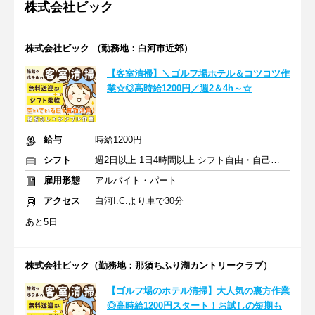
株式会社ビック
株式会社ビック （勤務地：白河市近郊）
【客室清掃】＼ゴルフ場ホテル＆コツコツ作
業☆◎高時給1200円／週2＆4h～☆
給与
時給1200円
シフト
週2日以上 1日4時間以上 シフト自由・自己申告
雇用形態
アルバイト・パート
アクセス
白河I.C.より車で30分
あと5日
株式会社ビック（勤務地：那須ちふり湖カントリークラブ）
【ゴルフ場のホテル清掃】大人気の裏方作業
◎高時給1200円スタート！お試しの短期も