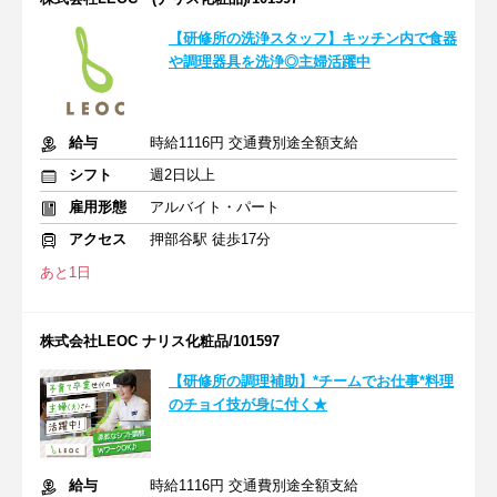
【研修所の洗浄スタッフ】キッチン内で食器
や調理器具を洗浄◎主婦活躍中
給与
時給1116円 交通費別途全額支給
シフト
週2日以上
雇用形態
アルバイト・パート
アクセス
押部谷駅 徒歩17分
あと1日
株式会社LEOC ナリス化粧品/101597
【研修所の調理補助】*チームでお仕事*料理
のチョイ技が身に付く★
給与
時給1116円 交通費別途全額支給