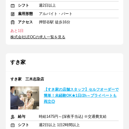
シフト
週2日以上
雇用形態
アルバイト・パート
アクセス
押部谷駅 徒歩16分
あと1日
株式会社LEOCの求人一覧を見る
すき家
すき家 三木志染店
【すき家の店舗スタッフ】セルフオーダーで
簡単！未経験OK★1日/2h～プライベートも
両立◎
給与
時給1475円～(深夜手当込) ※交通費支給
シフト
週2日以上 1日2時間以上