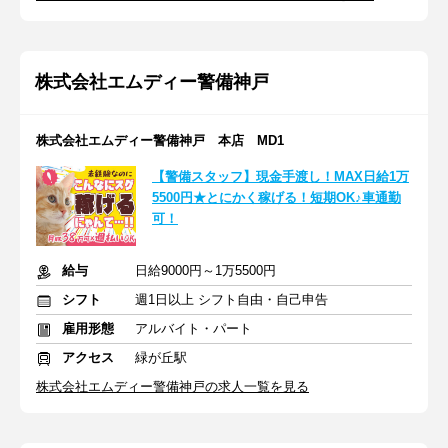
株式会社エムディー警備神戸
株式会社エムディー警備神戸 本店 MD1
【警備スタッフ】現金手渡し！MAX日給1万
5500円★とにかく稼げる！短期OK♪車通勤
可！
給与
日給9000円～1万5500円
シフト
週1日以上 シフト自由・自己申告
雇用形態
アルバイト・パート
アクセス
緑が丘駅
株式会社エムディー警備神戸の求人一覧を見る