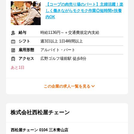
【コープの肉売り場のパート】主婦活躍！楽
しく働きながらモクモク作業◎短時間×扶養
内OK
給与
時給1136円～＋交通費規定内支給
シフト
週3日以上 1日4時間以上
雇用形態
アルバイト・パート
アクセス
広野ゴルフ場前駅 徒歩8分
あと1日
この企業の求人一覧を見る
株式会社西松屋チェーン
西松屋チェーン 0104 三木青山店