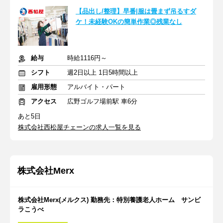
【品出し/整理】早番|服は畳まず吊るすダ
ケ！未経験OKの簡単作業◎残業なし
給与
時給1116円～
シフト
週2日以上 1日5時間以上
雇用形態
アルバイト・パート
アクセス
広野ゴルフ場前駅 車6分
あと5日
株式会社西松屋チェーンの求人一覧を見る
株式会社Merx
株式会社Merx(メルクス) 勤務先：特別養護老人ホーム サンビ
ラこうべ