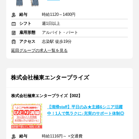
給与
時給1120～1400円
シフト
週1日以上
雇用形態
アルバイト・パート
アクセス
志染駅 徒歩19分
延田グループの求人一覧を見る
株式会社極東エンタープライズ
株式会社極東エンタープライズ【002】
【清掃staff】平日のみ★主婦&シニア活躍
中！1人で気ラクに♪充実のサポート体制◎
給与
時給1116円～ +交通費