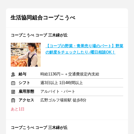
生活協同組合コープこうべ
コープこうべ コープ 三木緑が丘
【コープの野菜・青果売り場のパート】野菜
の鮮度をチェックしたり♪曜日相談OK！
給与
時給1136円～＋交通費規定内支給
シフト
週3日以上 1日4時間以上
雇用形態
アルバイト・パート
アクセス
広野ゴルフ場前駅 徒歩8分
あと1日
コープこうべ コープ 三木緑が丘