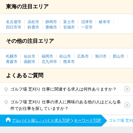
東海の注目エリア
名古屋市
浜松市
静岡市
富士市
沼津市
岐阜市
四日市市
鈴鹿市
豊橋市
安城市
一宮市
その他の注目エリア
札幌市
仙台市
福岡市
松山市
広島市
旭川市
郡山市
青森市
函館市
北九州市
熊本市
よくあるご質問
ゴルフ場 芝刈り 仕事に関連する求人は何件ありますか？
ゴルフ場 芝刈り 仕事の求人に興味のある他の人はどんな条
件でお仕事を探していますか？
アルバイト探し・バイト求人TOP
キーワードTOP
ゴルフ場 芝