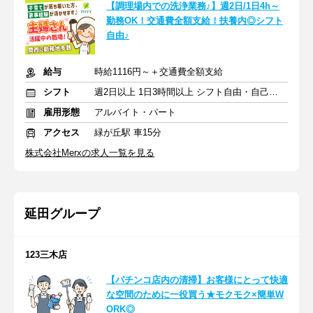
【調理場内での洗浄業務♪】週2日/1日4h～
勤務OK！交通費全額支給！扶養内◎シフト
自由♪
給与
時給1116円～＋交通費全額支給
シフト
週2日以上 1日3時間以上 シフト自由・自己申告
雇用形態
アルバイト・パート
アクセス
緑が丘駅 車15分
株式会社Merxの求人一覧を見る
延田グループ
123三木店
【パチンコ店内の清掃】お客様にとって快適
な空間のために一役買う★モクモク×簡単W
ORK◎