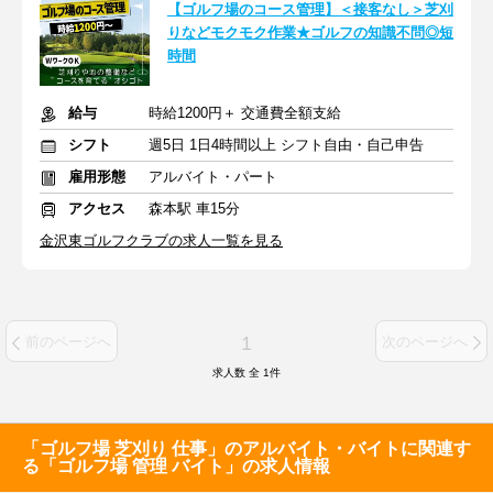
【ゴルフ場のコース管理】＜接客なし＞芝刈
りなどモクモク作業★ゴルフの知識不問◎短
時間
給与
時給1200円＋ 交通費全額支給
シフト
週5日 1日4時間以上 シフト自由・自己申告
雇用形態
アルバイト・パート
アクセス
森本駅 車15分
金沢東ゴルフクラブの求人一覧を見る
1
前のページへ
次のページへ
求人数 全
1
件
「ゴルフ場 芝刈り 仕事」のアルバイト・バイトに関連す
る「ゴルフ場 管理 バイト」の求人情報