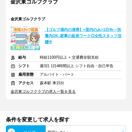
金沢東ゴルフクラブ
金沢東ゴルフクラブ
【ゴルフ場内の清掃】<室内のみ>1日4h～扶
養内OK♪家事の延長ワーク◎女性スタッフ活
躍中
給与
時給1100円以上 + 交通費全額支給
シフト
週3日 1日4時間以上 シフト自由・自己申告
雇用形態
アルバイト・パート
アクセス
森本駅 車15分
金沢東ゴルフクラブの求人一覧を見る
条件を変更して求人を探す