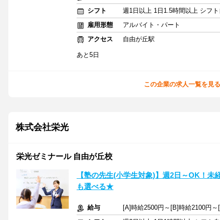
シフト
週1日以上 1日1.5時間以上 シ
雇用形態
アルバイト・パート
アクセス
自由が丘駅
あと5日
この企業の求人一覧を見
株式会社栄光
栄光ゼミナール 自由が丘校
【塾の先生(小学生対象)】週2日～OK！
も選べる★
給与
[A]時給2500円～[B]時給2100円