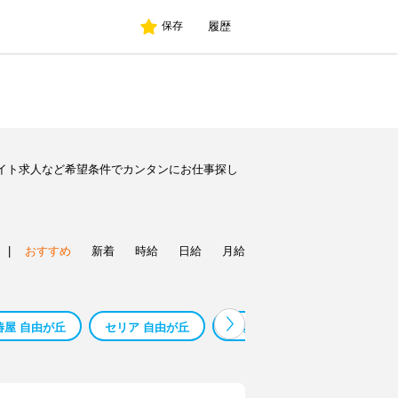
履歴
保存
イト求人など希望条件でカンタンにお仕事探し
|
おすすめ
新着
時給
日給
月給
椿屋 自由が丘
セリア 自由が丘
鼎泰豊 自由が丘
塾 受付