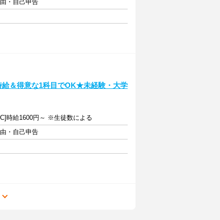
自由・自己申告
時給＆得意な1科目でOK★未経験・大学
～[C]時給1600円～ ※生徒数による
自由・自己申告
る