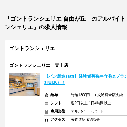
「ゴントランシェリエ 自由が丘」のアルバイ
ンシェリエ」の求人情報
ゴントランシェリエ
ゴントランシェリエ 青山店
【パン製造staff】経験者募集⇒年数&ブ
社割あり！
給与
時給1300円 ＋交通費全額支給
シフト
週2日以上 1日4時間以上
雇用形態
アルバイト・パート
アクセス
表参道駅 徒歩3分