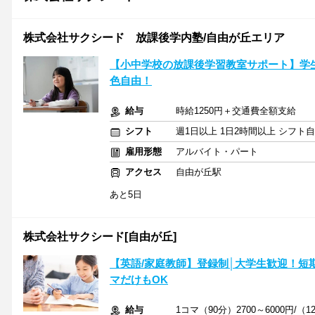
株式会社サクシード 放課後学内塾/自由が丘エリア
【小中学校の放課後学習教室サポート】学
色自由！
給与
時給1250円＋交通費全額支給
シフト
週1日以上 1日2時間以上 シフト
雇用形態
アルバイト・パート
アクセス
自由が丘駅
あと5日
株式会社サクシード[自由が丘]
【英語/家庭教師】登録制│大学生歓迎！短期
マだけもOK
給与
1コマ（90分）2700～6000円/（1