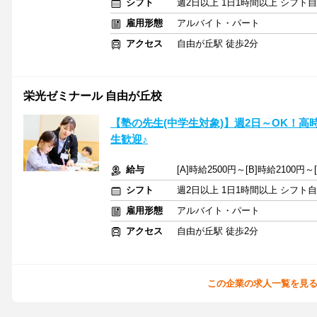
シフト
週2日以上 1日1時間以上 シフト
雇用形態
アルバイト・パート
アクセス
自由が丘駅 徒歩2分
栄光ゼミナール 自由が丘校
【塾の先生(中学生対象)】週2日～OK！高
生歓迎♪
給与
[A]時給2500円～[B]時給2100円
シフト
週2日以上 1日1時間以上 シフト
雇用形態
アルバイト・パート
アクセス
自由が丘駅 徒歩2分
この企業の求人一覧を見