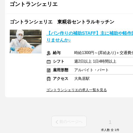
ゴントランシェリエ
ゴントランシェリエ 東糀谷セントラルキッチン
【パン作りの補助STAFF】主に補助や軽
りませんか♪
給与
時給1300円～(昇給あり)＋交通
シフト
週2日以上 1日4時間以上
雇用形態
アルバイト・パート
アクセス
大鳥居駅
ゴントランシェリエの求人一覧を見る
1
前のページへ
求人数 全
1
件