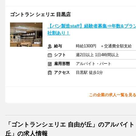
ゴントラン シェリエ 目黒店
【パン製造staff】経験者募集⇒年数&ブ
社割あり！
給与
時給1300円 ＋交通費全額支給
シフト
週2日以上 1日4時間以上
雇用形態
アルバイト・パート
アクセス
目黒駅 徒歩1分
この企業の求人一覧を見
「ゴントランシェリエ 自由が丘」のアルバイ
丘」の求人情報