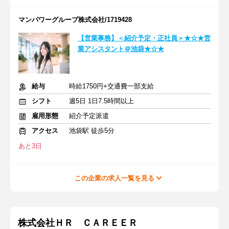
マンパワーグループ株式会社/1719428
【営業事務】＜紹介予定・正社員＞★☆★営
業アシスタント＠池袋★☆★
給与
時給1750円+交通費一部支給
シフト
週5日 1日7.5時間以上
雇用形態
紹介予定派遣
アクセス
池袋駅 徒歩5分
あと3日
この企業の求人一覧を見る
株式会社ＨＲ ＣＡＲＥＥＲ