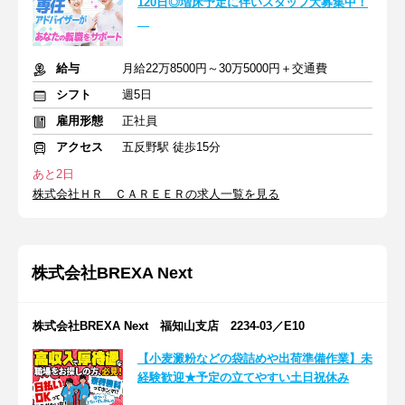
120日◎増床予定に伴いスタッフ大募集中！
給与
月給22万8500円～30万5000円＋交通費
シフト
週5日
雇用形態
正社員
アクセス
五反野駅 徒歩15分
あと2日
株式会社ＨＲ ＣＡＲＥＥＲの求人一覧を見る
株式会社BREXA Next
株式会社BREXA Next 福知山支店 2234-03／E10
【小麦澱粉などの袋詰めや出荷準備作業】未
経験歓迎★予定の立てやすい土日祝休み