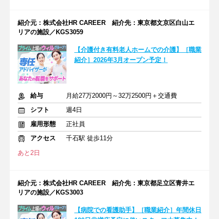
紹介元：株式会社HR CAREER 紹介先：東京都文京区白山エ
リアの施設／KGS3059
【介護付き有料老人ホームでの介護】［職業
紹介］2026年3月オープン予定！
給与
月給27万2000円～32万2500円＋交通費
シフト
週4日
雇用形態
正社員
アクセス
千石駅 徒歩11分
あと2日
紹介元：株式会社HR CAREER 紹介先：東京都足立区青井エ
リアの施設／KGS3003
【病院での看護助手】［職業紹介］年間休日