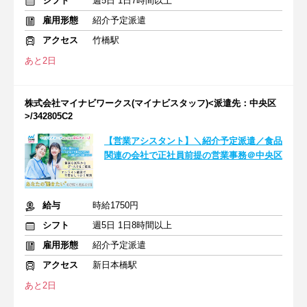
シフト
週5日 1日7時間以上
雇用形態
紹介予定派遣
アクセス
竹橋駅
あと2日
株式会社マイナビワークス(マイナビスタッフ)<派遣先：中央区
>/342805C2
【営業アシスタント】＼紹介予定派遣／食品
関連の会社で正社員前提の営業事務＠中央区
給与
時給1750円
シフト
週5日 1日8時間以上
雇用形態
紹介予定派遣
アクセス
新日本橋駅
あと2日