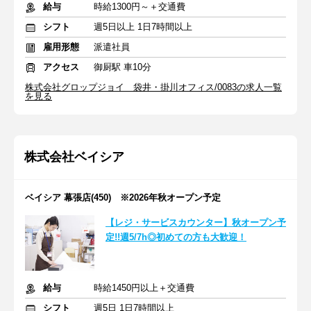
給与
時給1300円～＋交通費
シフト
週5日以上 1日7時間以上
雇用形態
派遣社員
アクセス
御厨駅 車10分
株式会社グロップジョイ 袋井・掛川オフィス/0083の求人一覧
を見る
株式会社ベイシア
ベイシア 幕張店(450) ※2026年秋オープン予定
【レジ・サービスカウンター】秋オープン予
定!!週5/7h◎初めての方も大歓迎！
給与
時給1450円以上＋交通費
シフト
週5日 1日7時間以上