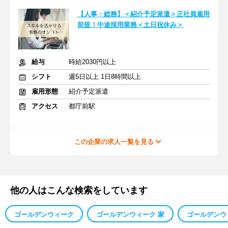
【人事・総務】＜紹介予定派遣＞正社員雇用
前提！中途採用業務＜土日祝休み＞
給与
時給2030円以上
シフト
週5日以上 1日8時間以上
雇用形態
紹介予定派遣
アクセス
都庁前駅
この企業の求人一覧を見る
他の人はこんな検索をしています
ゴールデンウィーク
ゴールデンウィーク 家
ゴールデンウ