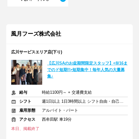
風月フーズ株式会社
広川サービスエリア店(下り)
【広川SAのお盆期間限定スタッフ】<8/16ま
でのド短期!!>短期集中！毎年人気の大量募
集♪
給与
時給1100円～ + 交通費支給
シフト
週1日以上 1日3時間以上 シフト自由・自己申告
雇用形態
アルバイト・パート
アクセス
西牟田駅 車19分
本日、掲載終了