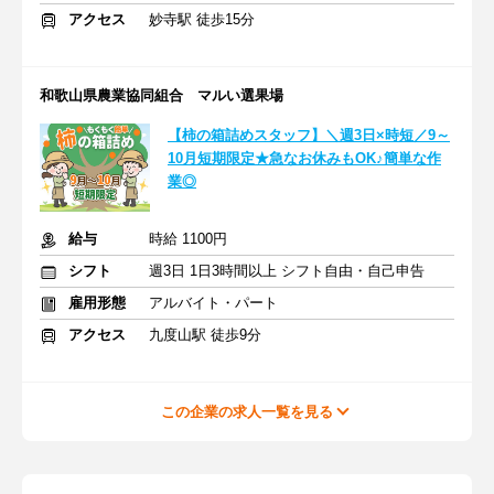
アクセス
妙寺駅 徒歩15分
和歌山県農業協同組合 マルい選果場
【柿の箱詰めスタッフ】＼週3日×時短／9～
10月短期限定★急なお休みもOK♪簡単な作
業◎
給与
時給 1100円
シフト
週3日 1日3時間以上 シフト自由・自己申告
雇用形態
アルバイト・パート
アクセス
九度山駅 徒歩9分
この企業の求人一覧を見る