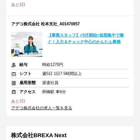
あと2日
アデコ株式会社 松本支社_A01470857
【事務スタッフ】<9月開始>短期集中で稼
ぐ！入力＆チェック中心のかんたん事務
給与
時給1270円
シフト
週5日 1日7.5時間以上
雇用形態
派遣社員
アクセス
梓橋駅 車6分
あと2日
アデコ株式会社の求人一覧を見る
株式会社BREXA Next