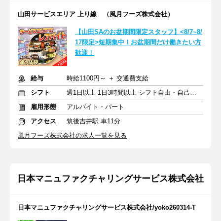
山田サービスエリア 上り線 （風月フーズ株式会社）
【山田SAのお盆期間限定スタッフ】<8/7~8/
17限定>短期集中！お盆期間だけ働きたい方
歓迎！
給与
時給1100円～ ＋ 交通費支給
シフト
週1日以上 1日3時間以上 シフト自由・自己申告
雇用形態
アルバイト・パート
アクセス
筑後吉井駅 車11分
風月フーズ株式会社の求人一覧を見る
日本マニュファクチャリングサービス株式会社
日本マニュファクチャリングサービス株式会社/yoko260314-T