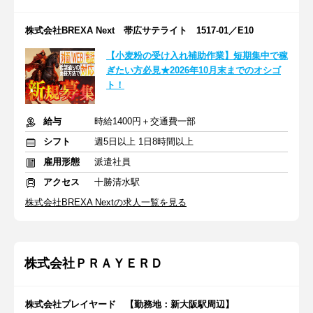
株式会社BREXA Next 帯広サテライト 1517-01／E10
【小麦粉の受け入れ補助作業】短期集中で稼
ぎたい方必見★2026年10月末までのオシゴ
ト！
給与
時給1400円＋交通費一部
シフト
週5日以上 1日8時間以上
雇用形態
派遣社員
アクセス
十勝清水駅
株式会社BREXA Nextの求人一覧を見る
株式会社ＰＲＡＹＥＲＤ
株式会社プレイヤード 【勤務地：新大阪駅周辺】