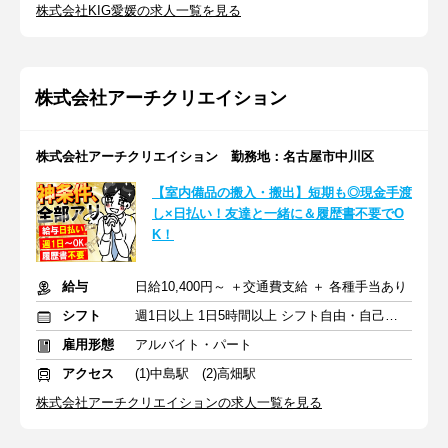
株式会社KIG愛媛の求人一覧を見る
株式会社アーチクリエイション
株式会社アーチクリエイション 勤務地：名古屋市中川区
【室内備品の搬入・搬出】短期も◎現金手渡
し×日払い！友達と一緒に＆履歴書不要でO
K！
給与
日給10,400円～ ＋交通費支給 ＋ 各種手当あり
シフト
週1日以上 1日5時間以上 シフト自由・自己申告
雇用形態
アルバイト・パート
アクセス
(1)中島駅 (2)高畑駅
株式会社アーチクリエイションの求人一覧を見る