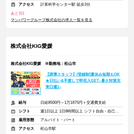
アクセス
計算科学センター駅 徒歩3分
あと3日
マンパワーグループ株式会社の求人一覧を見る
株式会社KIG愛媛
株式会社KIG愛媛 ※勤務地：松山市
【誘導スタッフ】[登録制]夏休み短期もOK
★日払い&手渡しで即収入GET♪暑さ対策充
実◎週1~
給与
日給8500円～1万1875円＋交通費支給
シフト
週1日以上 1日8時間以上 シフト自由・自己申告
雇用形態
アルバイト・パート
アクセス
松山市駅