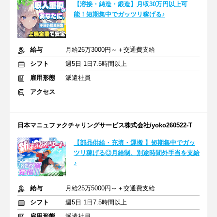
【溶接・鋳造・鍛造】月収30万円以上可
能！短期集中でガッツリ稼げる♪
給与
月給26万3000円～＋交通費支給
シフト
週5日 1日7.5時間以上
雇用形態
派遣社員
アクセス
日本マニュファクチャリングサービス株式会社/yoko260522-T
【部品供給・充填・運搬 】短期集中でガッ
ツリ稼げる◎月給制、別途時間外手当を支給
♪
給与
月給25万5000円～＋交通費支給
シフト
週5日 1日7.5時間以上
雇用形態
派遣社員