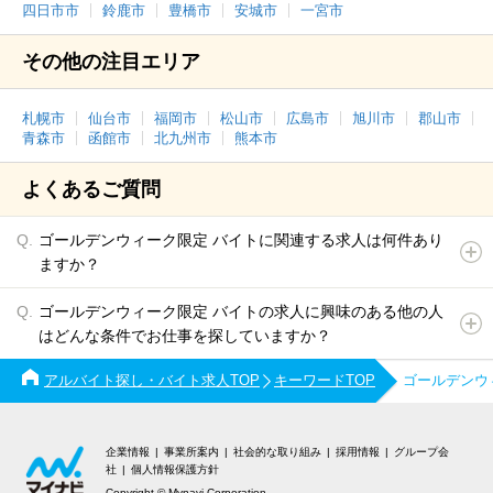
四日市市
鈴鹿市
豊橋市
安城市
一宮市
その他の注目エリア
札幌市
仙台市
福岡市
松山市
広島市
旭川市
郡山市
青森市
函館市
北九州市
熊本市
よくあるご質問
ゴールデンウィーク限定 バイトに関連する求人は何件あり
ますか？
ゴールデンウィーク限定 バイトの求人に興味のある他の人
はどんな条件でお仕事を探していますか？
アルバイト探し・バイト求人TOP
キーワードTOP
ゴールデンウ
企業情報
事業所案内
社会的な取り組み
採用情報
グループ会
社
個人情報保護方針
Copyright © Mynavi Corporation