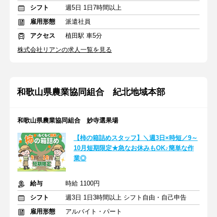
シフト
週5日 1日7時間以上
雇用形態
派遣社員
アクセス
植田駅 車5分
株式会社リアンの求人一覧を見る
和歌山県農業協同組合 紀北地域本部
和歌山県農業協同組合 妙寺選果場
【柿の箱詰めスタッフ】＼週3日×時短／9～
10月短期限定★急なお休みもOK♪簡単な作
業◎
給与
時給 1100円
シフト
週3日 1日3時間以上 シフト自由・自己申告
雇用形態
アルバイト・パート