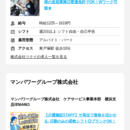
様の送迎業務◎普通免許でOK！Wワーク可
能★
給与
時給1225～1619円
シフト
週2日以上 シフト自由・自己申告
雇用形態
アルバイト・パート
アクセス
東戸塚駅 徒歩10分
株式会社ツクイの求人一覧を見る
マンパワーグループ株式会社
マンパワーグループ株式会社 ケアサービス事業本部 横浜支
店/8564463
【介護施設STAFF】サ高住で資格を活かせ
る♪日勤のみの柔軟シフト◎ブランクOK！