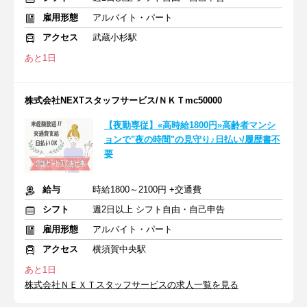
雇用形態
アルバイト・パート
アクセス
武蔵小杉駅
あと1日
株式会社NEXTスタッフサービス/ＮＫＴmc50000
【夜勤専従】«高時給1800円»高齢者マンシ
ョンで"夜の時間"の見守り♪日払い/履歴書不
要
給与
時給1800～2100円 +交通費
シフト
週2日以上 シフト自由・自己申告
雇用形態
アルバイト・パート
アクセス
横須賀中央駅
あと1日
株式会社ＮＥＸＴスタッフサービスの求人一覧を見る