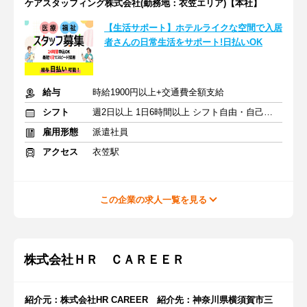
ケアスタッフィング株式会社(勤務地：衣笠エリア)【本社】
【生活サポート】ホテルライクな空間で入居
者さんの日常生活をサポート!日払いOK
給与
時給1900円以上+交通費全額支給
シフト
週2日以上 1日6時間以上 シフト自由・自己申告
雇用形態
派遣社員
アクセス
衣笠駅
この企業の求人一覧を見る
株式会社ＨＲ ＣＡＲＥＥＲ
紹介元：株式会社HR CAREER 紹介先：神奈川県横須賀市三