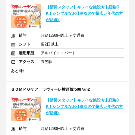
【清掃スタッフ】キレイな施設★未経験O
K！シンプルなお仕事なので幅広い年代の方
が活躍♪
給与
時給1290円以上＋交通費
シフト
週2日以上
雇用形態
アルバイト・パート
アクセス
衣笠駅
あと4日
ＳＯＭＰＯケア ラヴィーレ横須賀/5087an2
【清掃スタッフ】キレイな施設★未経験O
K！シンプルなお仕事なので幅広い年代の方
が活躍♪
給与
時給1290円以上＋交通費