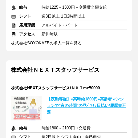
給与
時給1225～1300円＋交通費全額支給
シフト
週3日以上 1日2時間以上
雇用形態
アルバイト・パート
アクセス
新川崎駅
株式会社SOYOKAZEの求人一覧を見る
株式会社ＮＥＸＴスタッフサービス
株式会社NEXTスタッフサービス/ＮＫＴmc50000
【夜勤専従】«高時給1800円»高齢者マンシ
ョンで"夜の時間"の見守り♪日払い/履歴書不
要
給与
時給1800～2100円 +交通費
シフト
週2日以上 シフト自由・自己申告