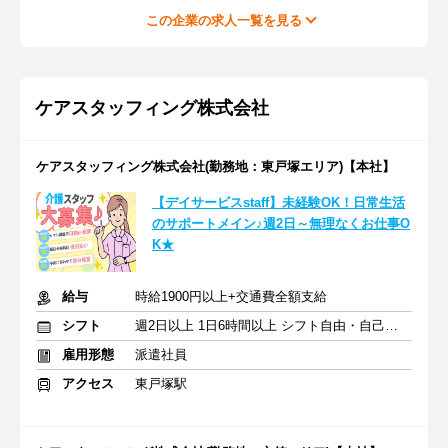
この企業の求人一覧を見る
ケアスタッフィング株式会社
ケアスタッフィング株式会社(勤務地：東戸塚エリア)【本社】
【デイサービスstaff】未経験OK！日常生活
のサポートメイン♪週2日～無理なくお仕事O
K★
給与
時給1900円以上+交通費全額支給
シフト
週2日以上 1日6時間以上 シフト自由・自己申告
雇用形態
派遣社員
アクセス
東戸塚駅