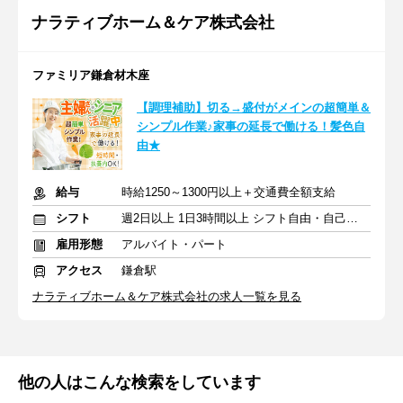
ナラティブホーム＆ケア株式会社
ファミリア鎌倉材木座
【調理補助】切る→盛付がメインの超簡単＆
シンプル作業♪家事の延長で働ける！髪色自
由★
給与
時給1250～1300円以上＋交通費全額支給
シフト
週2日以上 1日3時間以上 シフト自由・自己申告
雇用形態
アルバイト・パート
アクセス
鎌倉駅
ナラティブホーム＆ケア株式会社の求人一覧を見る
他の人はこんな検索をしています