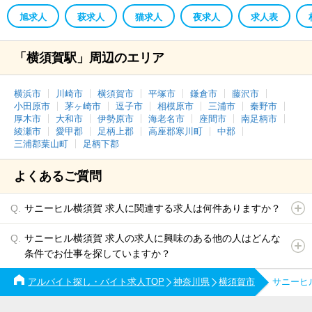
旭求人
萩求人
猫求人
夜求人
求人表
「横須賀駅」周辺のエリア
横浜市
川崎市
横須賀市
平塚市
鎌倉市
藤沢市
小田原市
茅ヶ崎市
逗子市
相模原市
三浦市
秦野市
厚木市
大和市
伊勢原市
海老名市
座間市
南足柄市
綾瀬市
愛甲郡
足柄上郡
高座郡寒川町
中郡
三浦郡葉山町
足柄下郡
よくあるご質問
サニーヒル横須賀 求人に関連する求人は何件ありますか？
サニーヒル横須賀 求人の求人に興味のある他の人はどんな
条件でお仕事を探していますか？
アルバイト探し・バイト求人TOP
神奈川県
横須賀市
サニーヒ