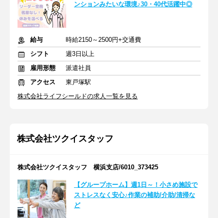
ンションみたいな環境♪30・40代活躍中◎
給与
時給2150～2500円+交通費
シフト
週3日以上
雇用形態
派遣社員
アクセス
東戸塚駅
株式会社ライフシールドの求人一覧を見る
株式会社ツクイスタッフ
株式会社ツクイスタッフ 横浜支店/6010_373425
【グループホーム】週1日～！小さめ施設で
ストレスなく安心♪作業の補助/介助/清掃な
ど