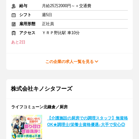
給与
月給25万2000円～＋交通費
シフト
週5日
雇用形態
正社員
アクセス
ＹＲＰ野比駅 車10分
あと2日
この企業の求人一覧を見る
株式会社キノシタフーズ
ライフコミューン北鎌倉／厨房
【介護施設の厨房での調理スタッフ】無資格
OK★調理士/栄養士資格優遇♪大手で安心◎