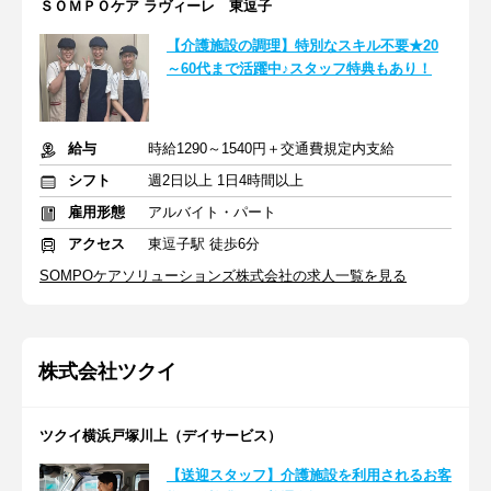
ＳＯＭＰＯケア ラヴィーレ 東逗子
【介護施設の調理】特別なスキル不要★20
～60代まで活躍中♪スタッフ特典もあり！
給与
時給1290～1540円＋交通費規定内支給
シフト
週2日以上 1日4時間以上
雇用形態
アルバイト・パート
アクセス
東逗子駅 徒歩6分
SOMPOケアソリューションズ株式会社の求人一覧を見る
株式会社ツクイ
ツクイ横浜戸塚川上（デイサービス）
【送迎スタッフ】介護施設を利用されるお客