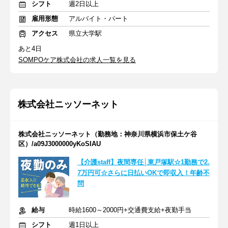
シフト
週2日以上
雇用形態
アルバイト・パート
アクセス
県立大学駅
あと4日
SOMPOケア株式会社の求人一覧を見る
株式会社ニッソーネット
株式会社ニッソーネット（勤務地：神奈川県横浜市保土ケ谷
区）/a09J3000000yKoSIAU
【介護staff】夜間専任│東戸塚駅☆1勤務で2.
7万円可☆さらに日払いOKで即収入！年齢不
問
給与
時給1600～2000円+交通費支給+夜勤手当
シフト
週1日以上