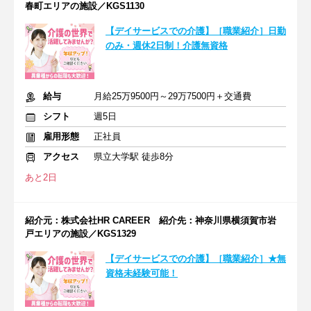
春町エリアの施設／KGS1130
【デイサービスでの介護】［職業紹介］日勤
のみ・週休2日制！介護無資格
給与
月給25万9500円～29万7500円＋交通費
シフト
週5日
雇用形態
正社員
アクセス
県立大学駅 徒歩8分
あと2日
紹介元：株式会社HR CAREER 紹介先：神奈川県横須賀市岩
戸エリアの施設／KGS1329
【デイサービスでの介護】［職業紹介］★無
資格未経験可能！