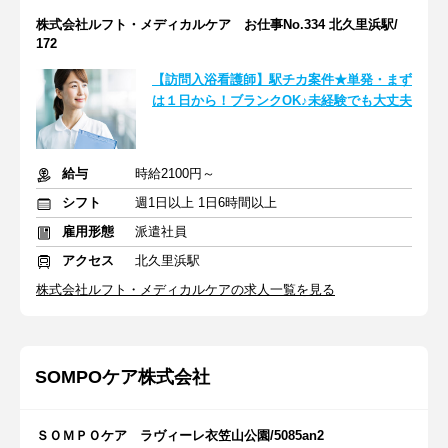
株式会社ルフト・メディカルケア お仕事No.334 北久里浜駅/
172
【訪問入浴看護師】駅チカ案件★単発・まず
は１日から！ブランクOK♪未経験でも大丈夫
給与
時給2100円～
シフト
週1日以上 1日6時間以上
雇用形態
派遣社員
アクセス
北久里浜駅
株式会社ルフト・メディカルケアの求人一覧を見る
SOMPOケア株式会社
ＳＯＭＰＯケア ラヴィーレ衣笠山公園/5085an2