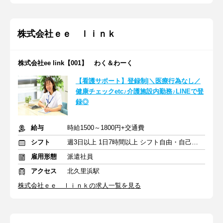
株式会社ｅｅ ｌｉｎｋ
株式会社ee link【001】 わく＆わーく
【看護サポート】登録制|＼医療行為なし／
健康チェックetc♪介護施設内勤務♪LINEで登
録◎
給与
時給1500～1800円+交通費
シフト
週3日以上 1日7時間以上 シフト自由・自己申告
雇用形態
派遣社員
アクセス
北久里浜駅
株式会社ｅｅ ｌｉｎｋの求人一覧を見る