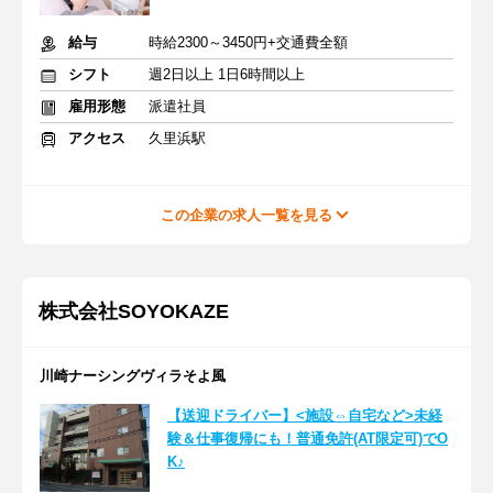
給与
時給2300～3450円+交通費全額
シフト
週2日以上 1日6時間以上
雇用形態
派遣社員
アクセス
久里浜駅
この企業の求人一覧を見る
株式会社SOYOKAZE
川崎ナーシングヴィラそよ風
【送迎ドライバー】<施設⇔自宅など>未経
験＆仕事復帰にも！普通免許(AT限定可)でO
K♪