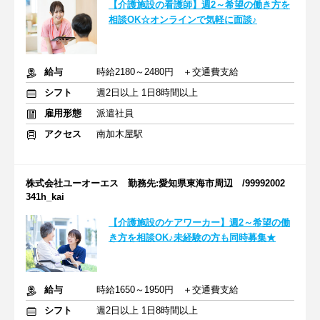
【介護施設の看護師】週2～希望の働き方を
相談OK☆オンラインで気軽に面談♪
給与
時給2180～2480円 ＋交通費支給
シフト
週2日以上 1日8時間以上
雇用形態
派遣社員
アクセス
南加木屋駅
株式会社ユーオーエス 勤務先:愛知県東海市周辺 /99992002
341h_kai
【介護施設のケアワーカー】週2～希望の働
き方を相談OK♪未経験の方も同時募集★
給与
時給1650～1950円 ＋交通費支給
シフト
週2日以上 1日8時間以上