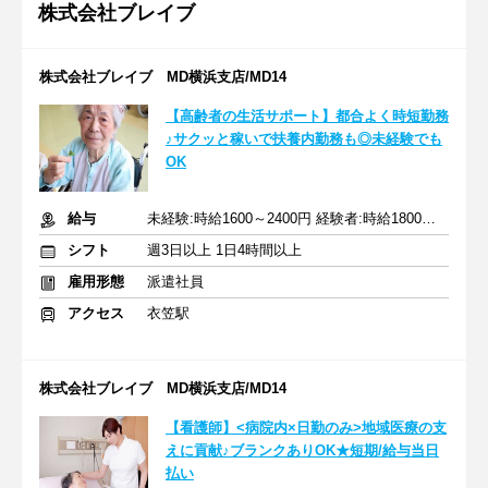
株式会社ブレイブ
株式会社ブレイブ MD横浜支店/MD14
【高齢者の生活サポート】都合よく時短勤務
♪サクッと稼いで扶養内勤務も◎未経験でも
OK
給与
未経験:時給1600～2400円 経験者:時給1800～2700円+交通費全額
シフト
週3日以上 1日4時間以上
雇用形態
派遣社員
アクセス
衣笠駅
株式会社ブレイブ MD横浜支店/MD14
【看護師】<病院内×日勤のみ>地域医療の支
えに貢献♪ブランクありOK★短期/給与当日
払い