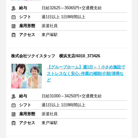
給与
日給32625～35065円+交通費支給
シフト
週1日以上 1日8時間以上
雇用形態
派遣社員
アクセス
東戸塚駅
株式会社ツクイスタッフ 横浜支店/6010_373426
【グループホーム】週1日～！小さめ施設で
ストレスなく安心♪作業の補助/介助/清掃な
ど
給与
日給31000～34250円+交通費支給
シフト
週1日以上 1日8時間以上
雇用形態
派遣社員
アクセス
東戸塚駅