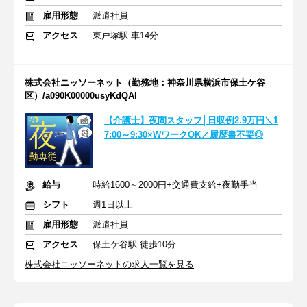
雇用形態
派遣社員
アクセス
東戸塚駅 車14分
株式会社ニッソーネット（勤務地：神奈川県横浜市保土ケ谷
区）/a090K00000usyKdQAI
【介護士】夜間スタッフ│日収例2.9万円＼1
7:00～9:30×WワークOK／履歴書不要◎
給与
時給1600～2000円+交通費支給+夜勤手当
シフト
週1日以上
雇用形態
派遣社員
アクセス
保土ケ谷駅 徒歩10分
株式会社ニッソーネットの求人一覧を見る