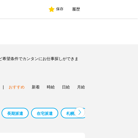
履歴
保存
ど希望条件でカンタンにお仕事探しができま
|
おすすめ
新着
時給
日給
月給
長期派遣
在宅派遣
札幌派遣
介護派遣
派遣短