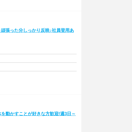
～♪頑張った分しっかり反映♪社員登用あ
!体を動かすことが好きな方歓迎!週3日～