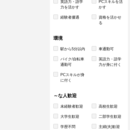
英語力・語学
PCスキルを活
力を活かす
かす
経験者優遇
資格を活かせ
る
環境
駅から5分以内
車通勤可
バイク/自転車
英語力・語学
通勤可
力が身に付く
PCスキルが身
に付く
～な人歓迎
未経験者歓迎
高校生歓迎
大学生歓迎
二部学生歓迎
学歴不問
主婦(夫)歓迎