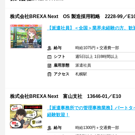
株式会社BREXA Next OS 製造採用戦略 2228-99／E1
【派遣社員】＜全国＞業界未経験の方、歓
給与
時給1075円＋交通費一部
シフト
週5日以上 1日8時間以上
雇用形態
派遣社員
アクセス
札幌駅
株式会社BREXA Next 富山支社 13646-01／E10
【派遣事務所での管理事務業務】パートタ
経験歓迎！
給与
時給1300円＋交通費一部