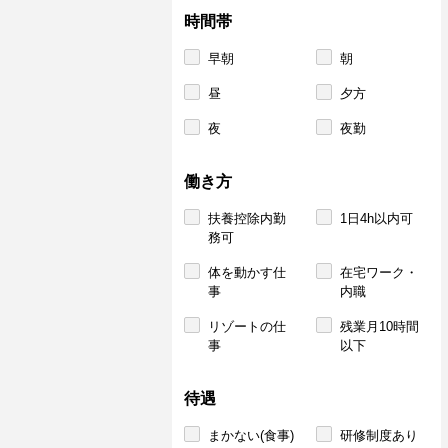
時間帯
早朝
朝
昼
夕方
夜
夜勤
働き方
扶養控除内勤
1日4h以内可
務可
体を動かす仕
在宅ワーク・
事
内職
リゾートの仕
残業月10時間
事
以下
待遇
まかない(食事)
研修制度あり