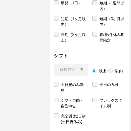
単発（1日）
短期（1週間以
内）
短期（1ヶ月以
短期（3ヶ月以
内）
内）
長期（3ヶ月以
春/夏/冬休み期
上）
間限定
シフト
以上
以内
土日祝のみ勤
平日のみ可
務
シフト自由・
フレックスタ
自己申告
イム制
完全週休2日制
(土日祝休み)