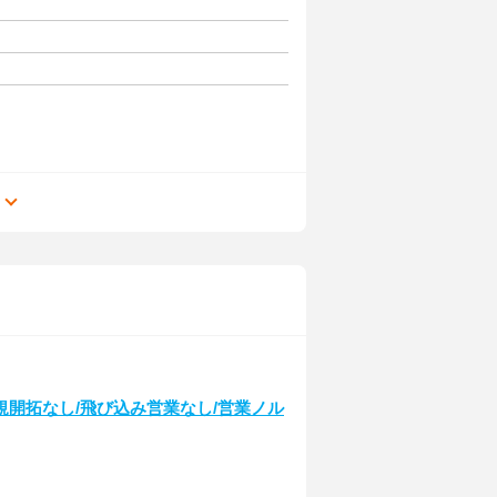
る
開拓なし/飛び込み営業なし/営業ノル