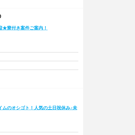
0
迎★寮付き案件ご案内！
イムのオシゴト！人気の土日祝休み♪未