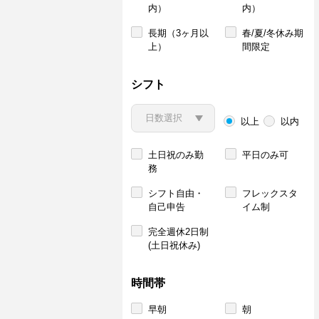
内）
内）
長期（3ヶ月以
春/夏/冬休み期
上）
間限定
シフト
以上
以内
土日祝のみ勤
平日のみ可
務
シフト自由・
フレックスタ
自己申告
イム制
完全週休2日制
(土日祝休み)
時間帯
早朝
朝