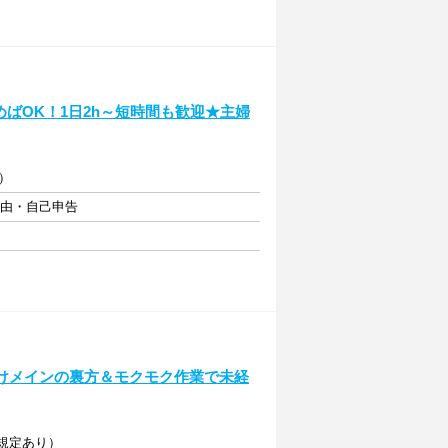
ばOK！1日2h～短時間も歓迎★主婦
）
自由・自己申告
付けメインの裏方＆モクモク作業で未経
（規定あり）