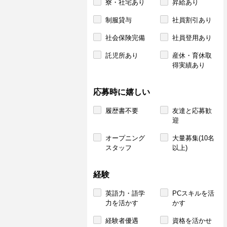
寮・社宅あり
昇給あり
制服貸与
社員割引あり
社会保険完備
社員登用あり
託児所あり
産休・育休取
得実績あり
応募時に嬉しい
履歴書不要
友達と応募歓
迎
オープニング
大量募集(10名
スタッフ
以上)
経験
英語力・語学
PCスキルを活
力を活かす
かす
経験者優遇
資格を活かせ