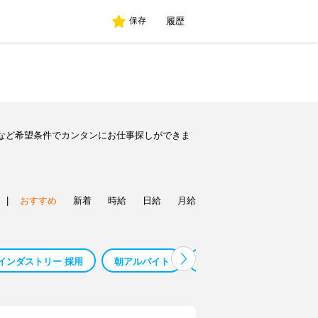
履歴
保存
など希望条件でカンタンにお仕事探しができま
|
おすすめ
新着
時給
日給
月給
インダストリー 採用
朝アルバイト
海アルバイト
鳳アル