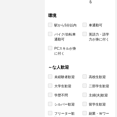
る
環境
駅から5分以内
車通勤可
バイク/自転車
英語力・語学
通勤可
力が身に付く
PCスキルが身
に付く
～な人歓迎
未経験者歓迎
高校生歓迎
大学生歓迎
二部学生歓迎
学歴不問
主婦(夫)歓迎
シルバー歓迎
留学生歓迎
フリーター歓
副業・Ｗワー