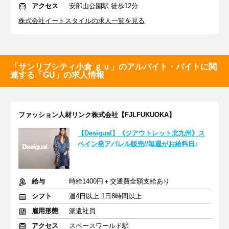
アクセス
安部山公園駅 徒歩12分
株式会社イートスタイルの求人一覧を見る
「サンリブシティ小倉 ｇｕ」のアルバイト・バイトに関
連する「GU」の求人情報
ファッション人材リンク株式会社【FJLFUKUOKA】
【Desigual】《ジアウトレット北九州》ス
ペイン発アパレル販売//毎週がお給料日♪
給与
時給1400円＋交通費全額支給あり
シフト
週4日以上 1日8時間以上
雇用形態
派遣社員
アクセス
スペースワールド駅