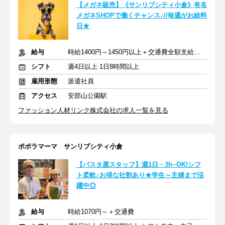
【メガネ販売】《サンリブシティ小倉》有名
メガネSHOPで働くチャンス♪//毎週がお給料
日★
給与
時給1400円～1450円以上＋交通費全額支給あり
シフト
週4日以上 1日8時間以上
雇用形態
派遣社員
アクセス
安部山公園駅
ファッション人材リンク株式会社の求人一覧を見る
ポポラマーマ サンリブシティ小倉
【パスタ屋スタッフ】週1日・3h~OK!シフ
ト柔軟♪お得な社割あり★学生～主婦まで活
躍中◎
給与
時給1070円～＋交通費