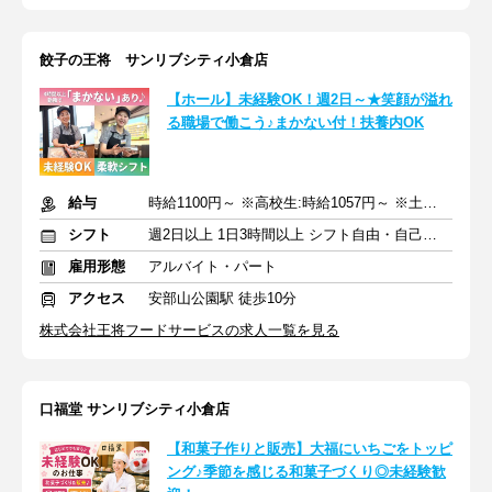
餃子の王将 サンリブシティ小倉店
【ホール】未経験OK！週2日～★笑顔が溢れ
る職場で働こう♪まかない付！扶養内OK
給与
時給1100円～ ※高校生:時給1057円～ ※土日祝+50円
シフト
週2日以上 1日3時間以上 シフト自由・自己申告
雇用形態
アルバイト・パート
アクセス
安部山公園駅 徒歩10分
株式会社王将フードサービスの求人一覧を見る
口福堂 サンリブシティ小倉店
【和菓子作りと販売】大福にいちごをトッピ
ング♪季節を感じる和菓子づくり◎未経験歓