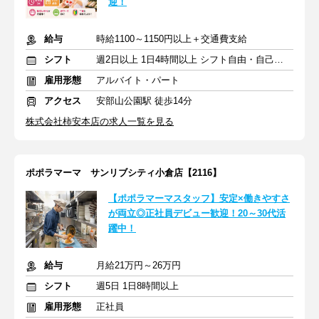
迎！
給与
時給1100～1150円以上＋交通費支給
シフト
週2日以上 1日4時間以上 シフト自由・自己申告
雇用形態
アルバイト・パート
アクセス
安部山公園駅 徒歩14分
株式会社柿安本店の求人一覧を見る
ポポラマーマ サンリブシティ小倉店【2116】
【ポポラマーマスタッフ】安定×働きやすさ
が両立◎正社員デビュー歓迎！20～30代活
躍中！
給与
月給21万円～26万円
シフト
週5日 1日8時間以上
雇用形態
正社員