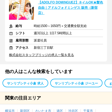
【ADOLFO DOMINGUEZ】ネイルOK★髪色
自由｜アドルフォドミンゲス 販売（新宿
店）
給与
時給1500～1650円＋交通費全額支給
シフト
週3日以上 1日7.5時間以上
雇用形態
派遣社員
アクセス
新宿三丁目駅
株式会社スタッフブリッジの求人一覧を見る
他の人はこんな検索をしています
サンリブシティ小倉 求人
サンリブシティ小倉 ジーユー
関東の注目エリア
横浜市
新宿区
さいたま市
港区
渋谷区
千葉市