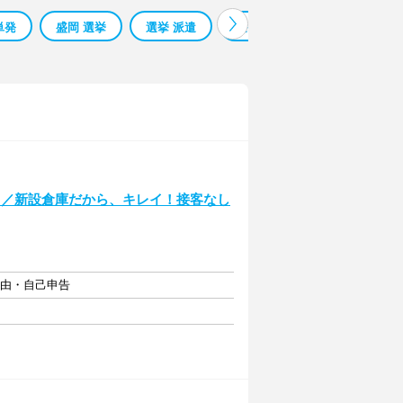
単発
盛岡 選挙
選挙 派遣
選挙スタッフ
選挙開票
♪／新設倉庫だから、キレイ！接客なし
自由・自己申告