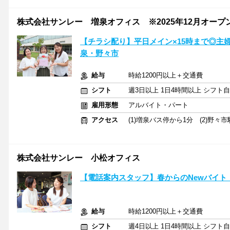
株式会社サンレー 増泉オフィス ※2025年12月オープ
【チラシ配り】平日メイン×15時まで◎主
泉・野々市
給与
時給1200円以上＋交通費
シフト
週3日以上 1日4時間以上 シフト
雇用形態
アルバイト・パート
アクセス
(1)増泉バス停から1分 (2)野々市
株式会社サンレー 小松オフィス
【電話案内スタッフ】春からのNewバイト！
給与
時給1200円以上＋交通費
シフト
週4日以上 1日4時間以上 シフト