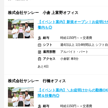
株式会社サンレー 小倉 上富野オフィス
【イベント案内】新規オープン！お盆明けから
養内も◎
給与
時給1150円～＋交通費
シフト
週4日以上 1日4時間以上 シフト
雇用形態
アルバイト・パート
アクセス
小倉駅 車8分
あと4日
株式会社サンレー 行橋オフィス
【イベント案内】＼お盆明けからの勤務O
間＆扶養内◎
給与
時給1150円～＋交通費