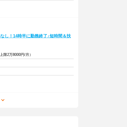
なし！14時半に勤務終了♪短時間＆扶
限2万8000円/月）
る