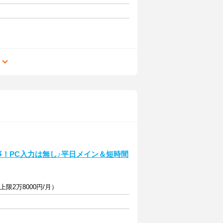
る
事！PC入力は無し♪平日メイン＆短時間
限2万8000円/月）