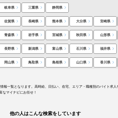
岐阜県
三重県
静岡県
佐賀県
長崎県
熊本県
大分県
宮崎県
青森県
岩手県
宮城県
秋田県
山形県
長野県
新潟県
富山県
石川県
福井県
岡山県
鳥取県
島根県
山口県
香川県
人情報一覧となります。高時給、日払い、在宅、エリア・職種別のバイト求人
富なマイナビにお任せ！
他の人はこんな検索をしています